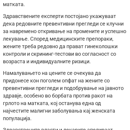
матката.
Здравствените експерти постојано укажуваат
дека редовните превентивни прегледи се клучни
за навремено откривање на промените и успешно
лекување. Според медицинските препораки,
жените треба редовно да прават гинеколошки
контроли и скрининг-тестови во согласност со
возраста и индивидуалните ризици.
Намалувањето на цените се очекува да
придонесе кон поголем опфат на жените со
превентивни прегледи и подобрување на јавното
здравје, особено во борбата против ракот на
грлото на матката, кој останува една од
најчестите малигни заболувања кај женската
популација.