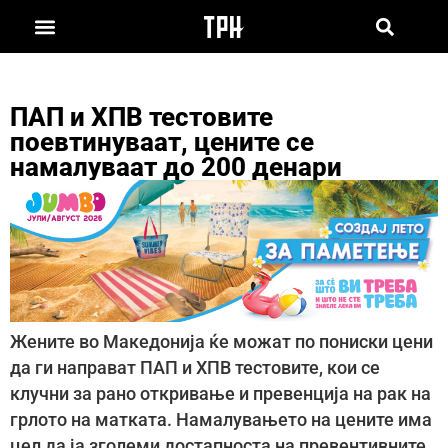
ПАП и ХПВ тестовите
поевтинуваат, цените се
намалуваат до 200 денари
Жените во Македонија ќе можат по пониски цени
да ги направат ПАП и ХПВ тестовите, кои се
клучни за рано откривање и превенција на рак на
грлото на матката. Намалувањето на цените има
цел да ја зголеми достапноста на превентивните