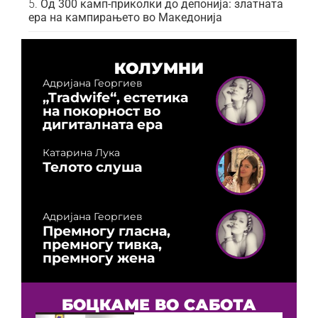
Од 300 камп-приколки до депонија: златната
ера на кампирањето во Македонија
КОЛУМНИ
Адријана Георгиев
„Tradwife“, естетика
на покорност во
дигиталната ера
Катарина Лука
Телото слуша
Адријана Георгиев
Премногу гласна,
премногу тивка,
премногу жена
БОЦКАМЕ ВО САБОТА