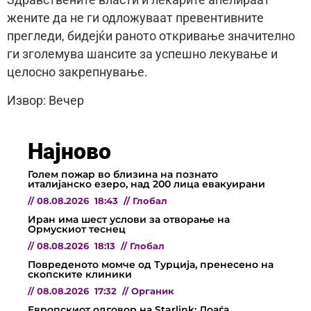
Здравствените власти и лекарите апелираат
жените да не ги одложуваат превентивните
прегледи, бидејќи раното откривање значително
ги зголемува шансите за успешно лекување и
целосно закрепнување.
Извор: Вечер
Најново
Голем пожар во близина на познато
италијанско езеро, над 200 лица евакуирани
//
08.08.2026
18:43
//
Глобал
Иран има шест услови за отворање на
Ормускиот теснец
//
08.08.2026
18:13
//
Глобал
Повреденото момче од Турција, пренесено на
скопските клиники
//
08.08.2026
17:32
//
Органик
Европскиот одговор на Starlink: Доаѓа