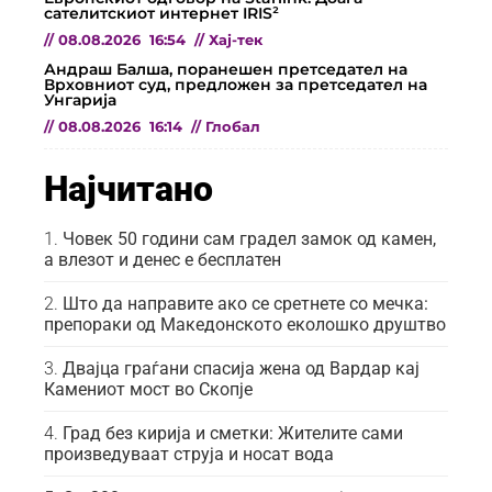
сателитскиот интернет IRIS²
//
08.08.2026
16:54
//
Хај-тек
Андраш Балша, поранешен претседател на
Врховниот суд, предложен за претседател на
Унгарија
//
08.08.2026
16:14
//
Глобал
Најчитано
Човек 50 години сам градел замок од камен,
а влезот и денес е бесплатен
Што да направите ако се сретнете со мечка:
препораки од Македонското еколошко друштво
Двајца граѓани спасија жена од Вардар кај
Камениот мост во Скопје
Град без кирија и сметки: Жителите сами
произведуваат струја и носат вода