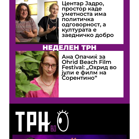
Центар Јадро,
простор каде
уметноста има
политичка
одговорност, а
културата е
заедничко добро
НЕДЕЛЕН ТРН
Ана Опачиќ за
Оhrid Beach Film
Festival: „Охрид во
јули е филм на
Сорентино“