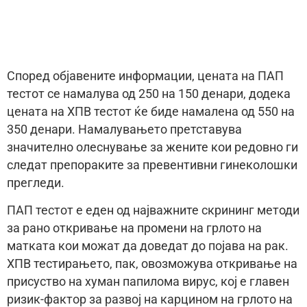
Според објавените информации, цената на ПАП
тестот се намалува од 250 на 150 денари, додека
цената на ХПВ тестот ќе биде намалена од 550 на
350 денари. Намалувањето претставува
значително олеснување за жените кои редовно ги
следат препораките за превентивни гинеколошки
прегледи.
ПАП тестот е еден од најважните скрининг методи
за рано откривање на промени на грлото на
матката кои можат да доведат до појава на рак.
ХПВ тестирањето, пак, овозможува откривање на
присуство на хуман папилома вирус, кој е главен
ризик-фактор за развој на карцином на грлото на