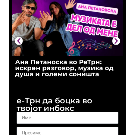
Ана Петаноска во РеТрн:
Ри
искрен разговор, музика од
го
душа и големи соништа
За
и 
е-Трн да боцка во
твојот инбокс