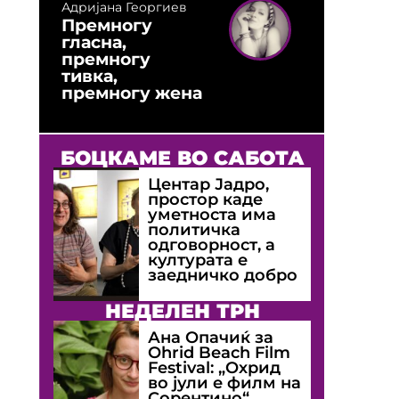
Адријана Георгиев
Премногу
гласна,
премногу
тивка,
премногу жена
БОЦКАМЕ ВО САБОТА
Центар Јадро,
простор каде
уметноста има
политичка
одговорност, а
културата е
заедничко добро
НЕДЕЛЕН ТРН
Ана Опачиќ за
Оhrid Beach Film
Festival: „Охрид
во јули е филм на
Сорентино“