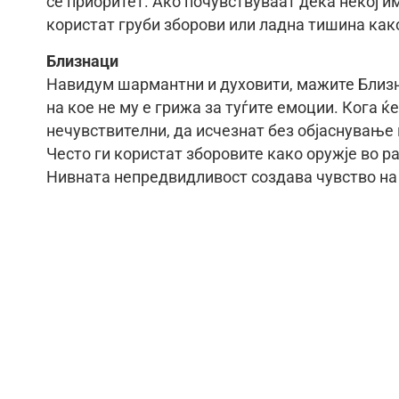
се приоритет. Ако почувствуваат дека некој им
користат груби зборови или ладна тишина как
Близнаци
Навидум шармантни и духовити, мажите Близна
на кое не му е грижа за туѓите емоции. Кога ќ
нечувствителни, да исчезнат без објаснување и
Често ги користат зборовите како оружје во ра
Нивната непредвидливост создава чувство на 