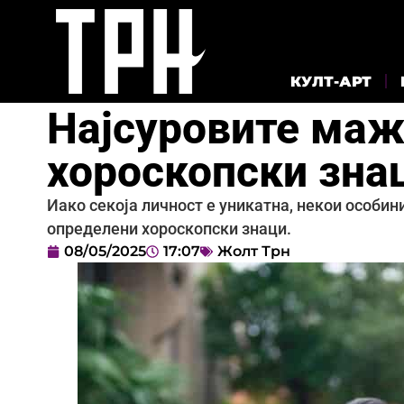
КУЛТ-АРТ
Најсуровите маж
хороскопски зна
Иако секоја личност е уникатна, некои особин
определени хороскопски знаци.
08/05/2025
17:07
Жолт Трн