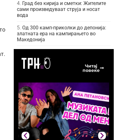
Град без кирија и сметки: Жителите
сами произведуваат струја и носат
вода
Од 300 камп-приколки до депонија:
то
златната ера на кампирањето во
Македонија
т.
Читај
повеќе