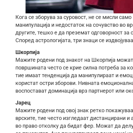
Кога се зборува за суровост, не се мисли само
манипулација и недостаток на сочувство во вр
другите, тешко е да преземат одговорност за 
Според астрологијата, три знаци се издвојува
Шкорпија
Мажите родени под знакот на Шкорпија можат 
површината често се крие силна потреба за ко
тие имаат тенденција да манипулираат и емоц
користат остри зборови. Нивната емоционална
воспостават доминација врз партнерот или ок
Јарец
Мажите родени под овој знак ретко покажуваат
врските, тие често изгледаат дистанцирани и 
во право отколку да бидат фер. Можат да дел