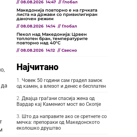
//
08.08.2026
14:47
//
Глобал
Македонија повторно е на грчката
листа на држави со привилигиран
даночен режим
//
08.08.2026
14:14
//
Глобал
Пекол над Македонија: Црвен
топлотен бран, температурите
повторно над 40°C
//
08.08.2026
14:12
//
Свесно
Најчитано
о,
Човек 50 години сам градел замок
 да
од камен, а влезот и денес е бесплатен
Двајца граѓани спасија жена од
Вардар кај Камениот мост во Скопје
Што да направите ако се сретнете со
т
мечка: препораки од Македонското
еколошко друштво
м