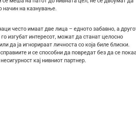
 се меша на патот до нивната цел, не се двоумат да
о начин на казнување.
ци често имаат две лица – едното забавно, а друго
е го изгубат интересот, можат да станат целосно
ли да ја игнорираат личноста со која биле блиски.
справиите и се способни да повредат без да се покаа
несигурност кај нивниот партнер.