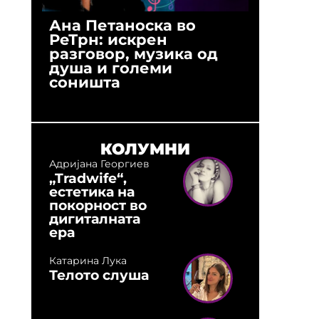
Ана Петаноска во
Ристо 
РеТрн: искрен
(Арханг
разговор, музика од
години
душа и големи
студио:
соништа
музика,
оловни
КОЛУМНИ
Адријана Георгиев
„Tradwife“,
естетика на
покорност во
дигиталната
ера
Катарина Лука
Телото слуша