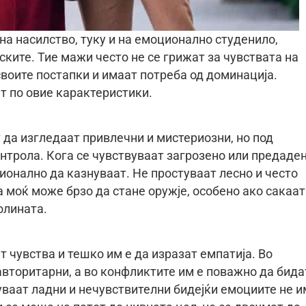
 на насилство, туку и на емоционално студенило,
ските. Тие мажи често не се грижат за чувствата на
своите постапки и имаат потреба од доминација.
ат по овие карактеристики.
да изгледаат привлечни и мистериозни, но под
нтрола. Кога се чувствуваат загрозено или предаден
ионално да казнуваат. Не простуваат лесно и често
 моќ може брзо да стане оружје, особено ако сакаат
олината.
 чувства и тешко им е да изразат емпатија. Во
авторитарни, а во конфликтите им е поважно да бида
уваат ладни и нечувствителни бидејќи емоциите не и