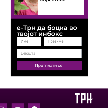
е-Трн да боцка во
твојот инбокс
Претплати се!