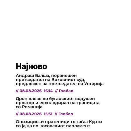
Најново
Андраш Балша, поранешен
претседател на Врховниот суд,
предложен за претседател на Унгарија
//
08.08.2026
16:14
//
Глобал
Дрон влезе во бугарскиот водушен
простор и експлодирал на границата
со Романија
//
08.08.2026
15:31
//
Глобал
Опозициски пратеници го гаѓаа Курти
со јајца во косовскиот парламент