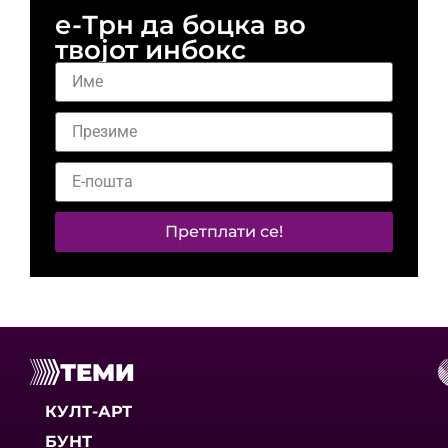
е-Трн да боцка во
твојот инбокс
Претплати се!
ТЕМИ
КУЛТ-АРТ
БУНТ