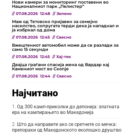
Нови камери за мониторинг поставени во
Националниот парк „Пелистер“
//
07.08.2026
12:48
//
Зелено
Маж од Тетовско пријавен за семејно
насилство, сопругата тврди дека ја нападнал и
ја избркал од дома
//
07.08.2026
12:45
//
Свесно
Вжештениот автомобил може да се разлади за
само 15 секунди
//
07.08.2026
12:45
//
Хај-тек
Двајца граѓани спасија жена од Вардар кај
Камениот мост во Скопје
//
07.08.2026
12:44
//
Свесно
Најчитано
Од 300 камп-приколки до депонија: златната
ера на кампирањето во Македонија
Што да направите ако се сретнете со мечка:
препораки од Македонското еколошко друштво