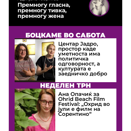
Премногу гласна,
премногу тивка,
премногу жена
БОЦКАМЕ ВО САБОТА
Центар Јадро,
простор каде
уметноста има
политичка
одговорност, а
културата е
заедничко добро
НЕДЕЛЕН ТРН
Ана Опачиќ за
Оhrid Beach Film
Festival: „Охрид во
јули е филм на
Сорентино“