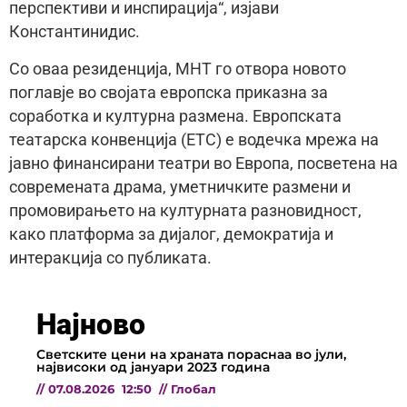
перспективи и инспирација“, изјави
Константинидис.
Со оваа резиденција, МНТ го отвора новото
поглавје во својата европска приказна за
соработка и културна размена. Европската
театарска конвенција (ETC) е водечка мрежа на
јавно финансирани театри во Европа, посветена на
современата драма, уметничките размени и
промовирањето на културната разновидност,
како платформа за дијалог, демократија и
интеракција со публиката.
Најново
Светските цени на храната пораснаа во јули,
највисоки од јануари 2023 година
//
07.08.2026
12:50
//
Глобал