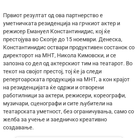
Првиот резултат од ова партнерство е
уметничката резиденција на грчкиот актер и
режисер Емануел Константинидис, кој ќе
престојува во Скопје до 15 ноември. Денеска,
Константинидис оствари продуктивен состанок со
директорот на МНТ, Никола Кимовски, и се
запозна со дел од актерскиот тим на театарот. Во
текот на својот престој, тој ќе ја следи
репертоарската продукција на МНТ, а кон крајот
на резиденцијата ќе одржи и отворени
работилници за актери, режисери, кореографи,
музичари, сценографи и сите љубители на
театарската уметност, без ограничувања, само со
желба за учење и заедничко креативно
создавање.