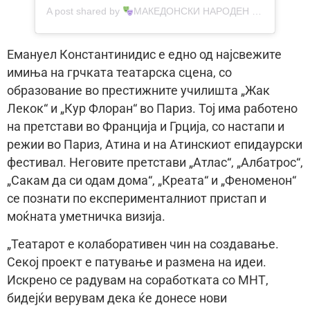
A post shared by
МАКЕДОНСКИ НАРОДЕН ТЕАТАР
(@
Емануел Константинидис е едно од најсвежите
имиња на грчката театарска сцена, со
образование во престижните училишта „Жак
Лекок“ и „Кур Флоран“ во Париз. Тој има работено
на претстави во Франција и Грција, со настапи и
режии во Париз, Атина и на Атинскиот епидаурски
фестивал. Неговите претстави „Атлас“, „Албатрос“,
„Сакам да си одам дома“, „Креата“ и „Феноменон“
се познати по експерименталниот пристап и
моќната уметничка визија.
„Театарот е колаборативен чин на создавање.
Секој проект е патување и размена на идеи.
Искрено се радувам на соработката со МНТ,
бидејќи верувам дека ќе донесе нови