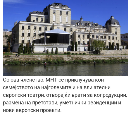
Со ова членство, МНТ се приклучува кон
семејството на најголемите и највлијателни
европски театри, отворајќи врати за копродукции,
размена на претстави, уметнички резиденции и
нови европски проекти.