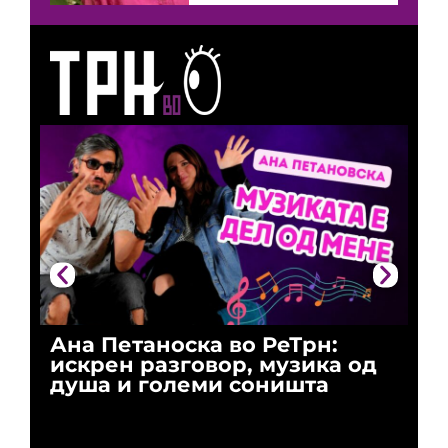
Ана Петаноска во РеТрн:
Ри
искрен разговор, музика од
го
душа и големи соништа
За
и 