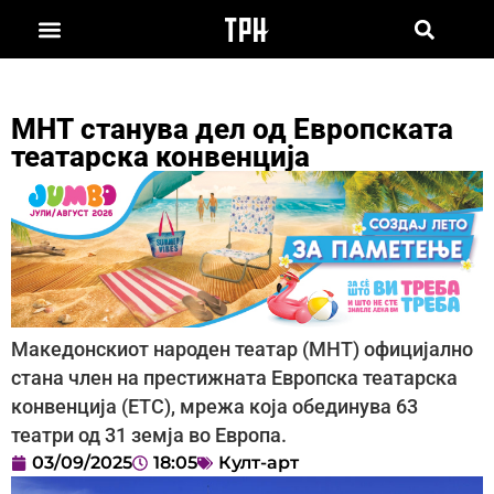
МНТ станува дел од Европската
театарска конвенција
Македонскиот народен театар (МНТ) официјално
стана член на престижната Европска театарска
конвенција (ETC), мрежа која обединува 63
театри од 31 земја во Европа.
03/09/2025
18:05
Култ-арт