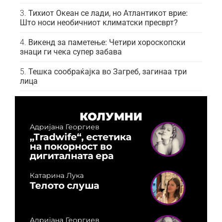
Тихиот Океан се лади, но Атлантикот врие:
Што носи необичниот климатски пресврт?
Викенд за паметење: Четири хороскопски
знаци ги чека супер забава
Тешка сообраќајка во Загреб, загинаа три
лица
КОЛУМНИ
Адријана Георгиев
„Tradwife“, естетика
на покорност во
дигиталната ера
Катарина Лука
Телото слуша
Адријана Георгиев