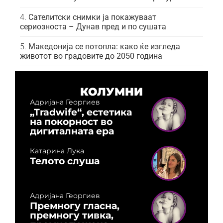
Сателитски снимки ја покажуваат
сериозноста – Дунав пред и по сушата
Македонија се потопла: како ќе изгледа
животот во градовите до 2050 година
КОЛУМНИ
Адријана Георгиев
„Tradwife“, естетика
на покорност во
дигиталната ера
Катарина Лука
Телото слуша
Адријана Георгиев
Премногу гласна,
премногу тивка,