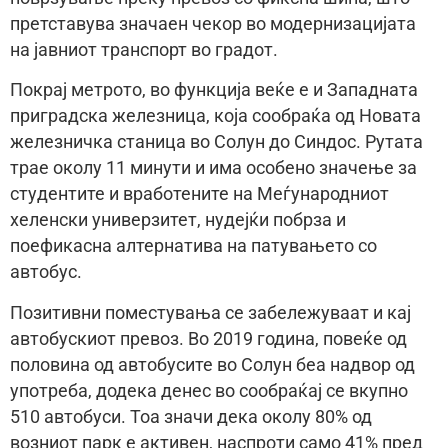
претставува значаен чекор во модернизацијата
на јавниот транспорт во градот.
Покрај метрото, во функција веќе е и Западната
приградска железница, која сообраќа од Новата
железничка станица во Солун до Синдос. Рутата
трае околу 11 минути и има особено значење за
студентите и вработените на Меѓународниот
хеленски универзитет, нудејќи побрза и
поефикасна алтернатива на патувањето со
автобус.
Позитивни поместувања се забележуваат и кај
автобускиот превоз. Во 2019 година, повеќе од
половина од автобусите во Солун беа надвор од
употреба, додека денес во сообраќај се вкупно
510 автобуси. Тоа значи дека околу 80% од
возниот парк е активен, наспроти само 41% пред