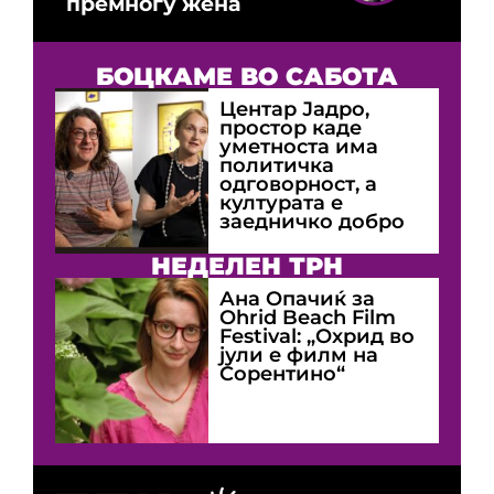
премногу жена
БОЦКАМЕ ВО САБОТА
Центар Јадро,
простор каде
уметноста има
политичка
одговорност, а
културата е
заедничко добро
НЕДЕЛЕН ТРН
Ана Опачиќ за
Оhrid Beach Film
Festival: „Охрид во
јули е филм на
Сорентино“