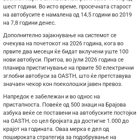
шест години. Во исто време, просечната старост
на автобусите е намалена од 14,5 години во 2019
на 7,8 години денес.
Дополнително зајакнување на системот се
очекува на почетокот на 2026 година, кога во
првите два месеци ќе бидат вклучени уште 100
нови автобуси. Притоа, во јули 2026 година се
планира пристигнување на првите 50 електрични
зглобни автобуси за OASTH, што ќе претставува
значаен чекор кон поеколошки јавен превоз.
Напредок е забележан и во однос на
пристапноста. Повеќе од 500 знаци на Брајова
азбука веќе се поставени на автобуските постојки
на OASTH, со цел бројката да достигне 1.000 до
крајот на годината. Оваа мерка е дел од
пошироката стратегија за подобрување на