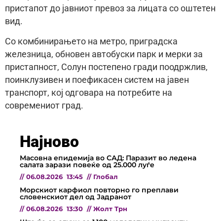
пристапот до јавниот превоз за лицата со оштетен
вид.
Со комбинирањето на метро, приградска
железница, обновен автобуски парк и мерки за
пристапност, Солун постепено гради поодржлив,
поинклузивен и поефикасен систем на јавен
транспорт, кој одговара на потребите на
современиот град.
Најново
Масовна епидемија во САД: Паразит во ледена
салата зарази повеќе од 25.000 луѓе
//
06.08.2026
13:45
//
Глобал
Морскиот карфиол повторно го преплави
словенскиот дел од Јадранот
//
06.08.2026
13:30
//
Жолт Трн