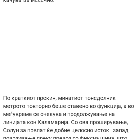
качувања месечно.
По краткиот прекин, минатиот понеделник
метрото повторно беше ставено во функција, а во
меѓувреме се очекува и продолжување на
линијата кон Каламарија. Со ова проширување,
Солун за првпат ќе добие целосно исток–запад
поврзување преку превоз со фиксна шина, што