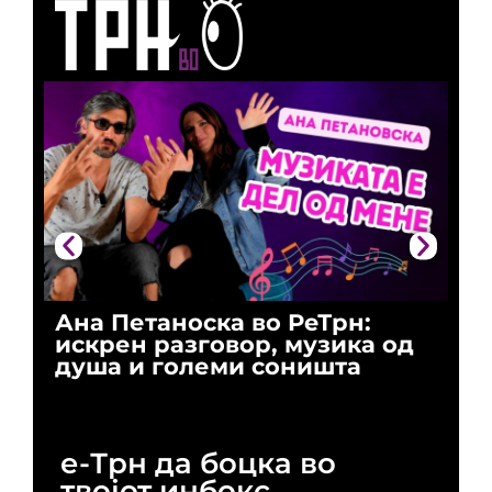
Ана Петаноска во РеТрн:
Ри
искрен разговор, музика од
го
душа и големи соништа
За
и 
е-Трн да боцка во
твојот инбокс