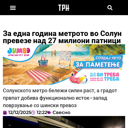
За една година метрото во Солун
превезе над 27 милиони патници
Солунското метро бележи силен раст, а градот
првпат добива функционално исток–запад
поврзување со шински превоз
12/12/2025
12:22
Свесно