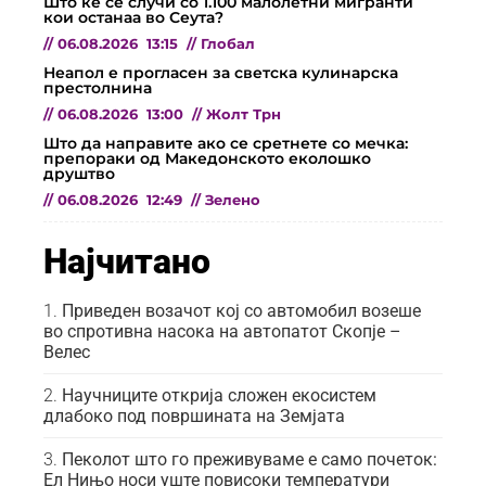
Што ќе се случи со 1.100 малолетни мигранти
кои останаа во Сеута?
//
06.08.2026
13:15
//
Глобал
Неапол е прогласен за светска кулинарска
престолнина
//
06.08.2026
13:00
//
Жолт Трн
Што да направите ако се сретнете со мечка:
препораки од Македонското еколошко
друштво
//
06.08.2026
12:49
//
Зелено
Најчитано
Приведен возачот кој со автомобил возеше
во спротивна насока на автопатот Скопје –
Велес
Научниците открија сложен екосистем
длабоко под површината на Земјата
Пеколот што го преживуваме е само почеток:
Ел Нињо носи уште повисоки температури