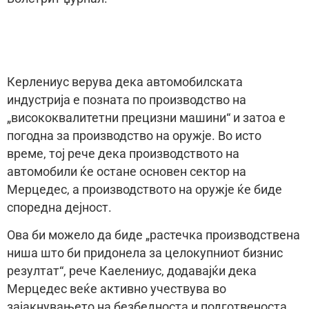
Керлениус верува дека автомобилската
индустрија е позната по производство на
„висококвалитетни прецизни машини“ и затоа е
погодна за производство на оружје. Во исто
време, тој рече дека производството на
автомобили ќе остане основен сектор на
Мерцедес, а производството на оружје ќе биде
споредна дејност.
Ова би можело да биде „растечка производствена
ниша што би придонела за целокупниот бизнис
резултат“, рече Каелениус, додавајќи дека
Мерцедес веќе активно учествува во
зајакнувањето на безбедноста и подготвеноста