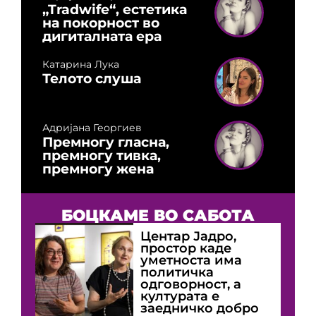
„Tradwife“, естетика
на покорност во
дигиталната ера
Катарина Лука
Телото слуша
Адријана Георгиев
Премногу гласна,
премногу тивка,
премногу жена
БОЦКАМЕ ВО САБОТА
Центар Јадро,
простор каде
уметноста има
политичка
одговорност, а
културата е
заедничко добро