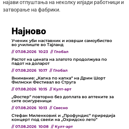
најави отпуштања на неколку илјади работници и
затворање на фабрики.
Најново
Ученик уби наставник и изврши самоубиство
во училиште во Тајланд
//
07.08.2026
10:23
//
Глобал
Растот на цената на златото продолжува по
падот на доларот
//
07.08.2026
10:17
//
Глобал
Внимание: „Капка по капка“ на Дрим Шорт
Филмски Фестивал во Струга
//
07.08.2026
10:15
//
Култ-арт
„Фостер“ повторно без доплата во аптеките за
сите осигуреници
//
07.08.2026
10:13
//
Свесно
Стефан Миленковиќ и „Профундис“ приредија
концерт под свеќи на „Охридско лето“
//
07.08.2026
10:08
//
Култ-арт