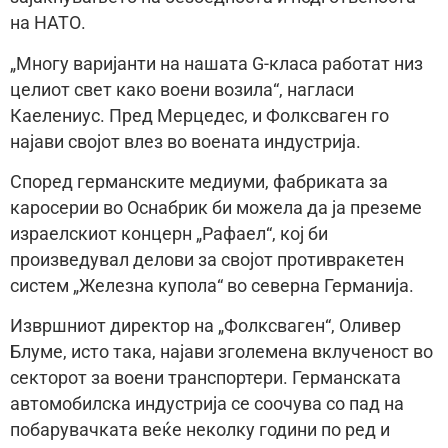
на НАТО.
„Многу варијанти на нашата G-класа работат низ
целиот свет како воени возила“, нагласи
Каелениус. Пред Мерцедес, и Фолксваген го
најави својот влез во воената индустрија.
Според германските медиуми, фабриката за
каросерии во Оснабрик би можела да ја преземе
израелскиот концерн „Рафаел“, кој би
произведувал делови за својот противракетен
систем „Железна купола“ во северна Германија.
Извршниот директор на „Фолксваген“, Оливер
Блуме, исто така, најави зголемена вклученост во
секторот за воени транспортери. Германската
автомобилска индустрија се соочува со пад на
побарувачката веќе неколку години по ред и