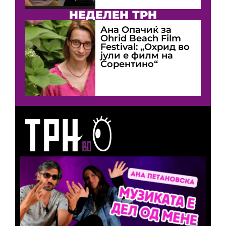
НЕДЕЛЕН ТРН
Ана Опачиќ за
Оhrid Beach Film
Festival: „Охрид во
јули е филм на
Сорентино“