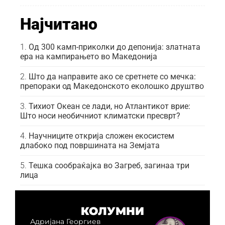
Најчитано
Од 300 камп-приколки до депонија: златната
ера на кампирањето во Македонија
Што да направите ако се сретнете со мечка:
препораки од Македонското еколошко друштво
Тихиот Океан се лади, но Атлантикот врие:
Што носи необичниот климатски пресврт?
Научниците открија сложен екосистем
длабоко под површината на Земјата
Тешка сообраќајка во Загреб, загинаа три
лица
КОЛУМНИ
Адријана Георгиев