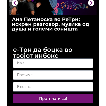
Ана Петаноска во РеТрн:
Ри
искрен разговор, музика од
го
душа и големи соништа
За
и 
е-Трн да боцка во
твојот инбокс
Претплати се!