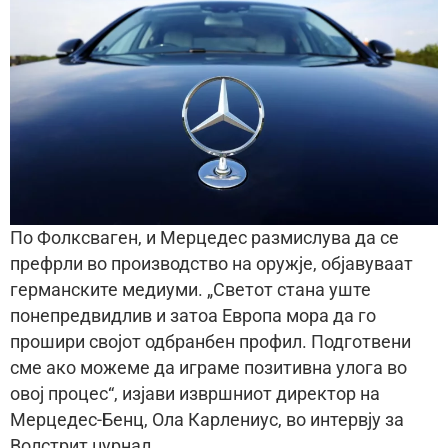
По Фолксваген, и Мерцедес размислува да се
префрли во производство на оружје, објавуваат
германските медиуми. „Светот стана уште
понепредвидлив и затоа Европа мора да го
прошири својот одбранбен профил. Подготвени
сме ако можеме да играме позитивна улога во
овој процес“, изјави извршниот директор на
Мерцедес-Бенц, Ола Карлениус, во интервју за
Волстрит џурнал.