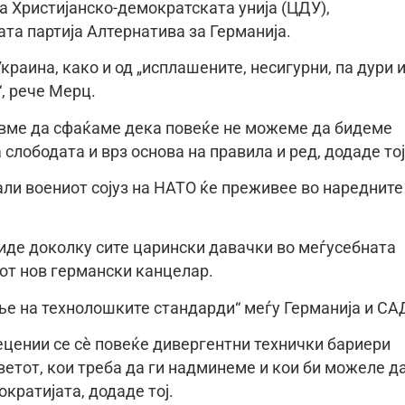
на Христијанско-демократската унија (ЦДУ),
та партија Алтернатива за Германија.
Украина, како и од „исплашените, несигурни, па дури 
, рече Мерц.
навме да сфаќаме дека повеќе не можеме да бидеме
 слободата и врз основа на правила и ред, додаде тој
дали воениот сојуз на НАТО ќе преживее во наредните
иде доколку сите царински давачки во меѓусебната
иот нов германски канцелар.
ање на технолошките стандарди“ меѓу Германија и СА
ецении се сè повеќе дивергентни технички бариери
ветот, кои треба да ги надминеме и кои би можеле д
кратијата, додаде тој.