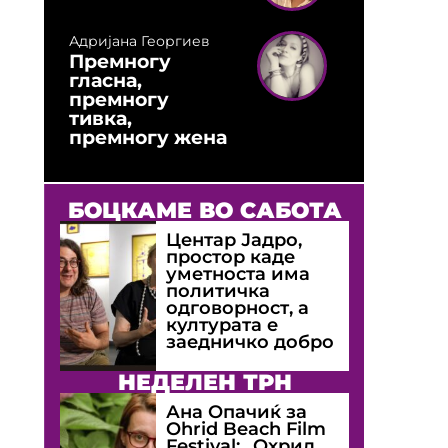
Адријана Георгиев
Премногу
гласна,
премногу
тивка,
премногу жена
БОЦКАМЕ ВО САБОТА
Центар Јадро,
простор каде
уметноста има
политичка
одговорност, а
културата е
заедничко добро
НЕДЕЛЕН ТРН
Ана Опачиќ за
Оhrid Beach Film
Festival: „Охрид