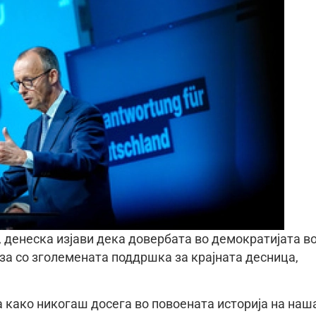
денеска изјави дека довербата во демократијата в
за со зголемената поддршка за крајната десница,
 како никогаш досега во повоената историја на наш