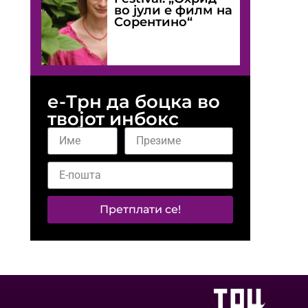
во јули е филм на
Сорентино“
е-Трн да боцка во
твојот инбокс
Претплати се!