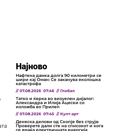
Најново
Нафтена дамка долга 90 километри се
шири кај Оман: Се заканува еколошка
катастрофа
//
07.08.2026
07:46
//
Глобал
Татко и ќерка во визуелен дијалог:
о
Александра и Илија Ацески со
изложба во Прилеп
//
07.08.2026
07:45
//
Култ-арт
Денеска делови од Скопје без струја:
Проверете дали сте на списокот и кога
ата
се враќа електричната енергија