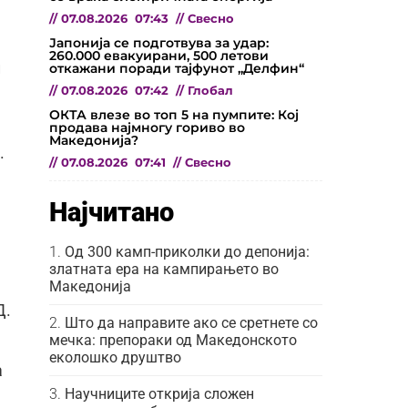
//
07.08.2026
07:43
//
Свесно
Јапонија се подготвува за удар:
260.000 евакуирани, 500 летови
и
откажани поради тајфунот „Делфин“
//
07.08.2026
07:42
//
Глобал
ОКТА влезе во топ 5 на пумпите: Кој
продава најмногу гориво во
Македонија?
.
//
07.08.2026
07:41
//
Свесно
Најчитано
Од 300 камп-приколки до депонија:
златната ера на кампирањето во
Македонија
Д.
Што да направите ако се сретнете со
мечка: препораки од Македонското
еколошко друштво
а
Научниците открија сложен