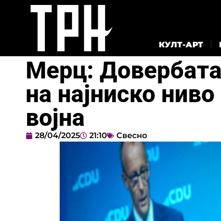
КУЛТ-АРТ
Мерц: Довербата
на најниско ниво
војна
28/04/2025
21:10
Свесно