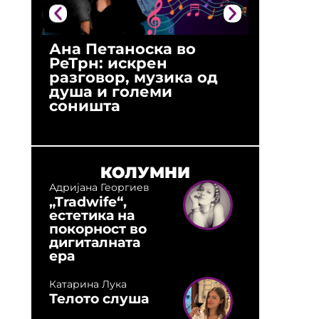
Ана Петаноска во
Ристо 
РеТрн: искрен
(Арханг
разговор, музика од
години
душа и големи
студио:
соништа
музика,
оловни
КОЛУМНИ
Адријана Георгиев
„Tradwife“,
естетика на
покорност во
дигиталната
ера
Катарина Лука
Телото слуша