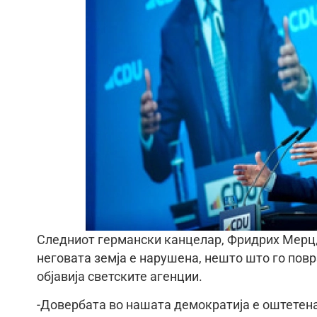
Следниот германски канцелар, Фридрих Мерц, 
неговата земја е нарушена, нешто што го повр
објавија светските агенции.
-Довербата во нашата демократија е оштетена