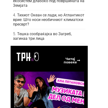
екосистем длабоко под површината на
Земјата
Тихиот Океан се лади, но Атлантикот
врие: Што носи необичниот климатски
пресврт?
Тешка сообраќајка во Загреб,
загинаа три лица
Читај
повеќе