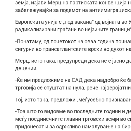
земја, изјави Мерц на партиската конвенција 
забележувајќи за подемот на антиимиграциска
Европската унија е „под закана“ од војната во 
радикализирани граѓани во нејзините граници“
-Понатаму, од почетокот на оваа година поч
сигурни во трансатлантските врски во духот на
Мерц, исто така, предупреди дека не е јасно 
децении.
-Ќе им предложиме на САД дека најдобро ќе б
трговија се спуштат на нула, рече најверојатн
Тој, исто така, предложи „меѓусебно признав
-Тоа што го видовме во последните години и д
меѓу поединечните главни трговски земји во с
придонесат и за одржливо намалување на биро