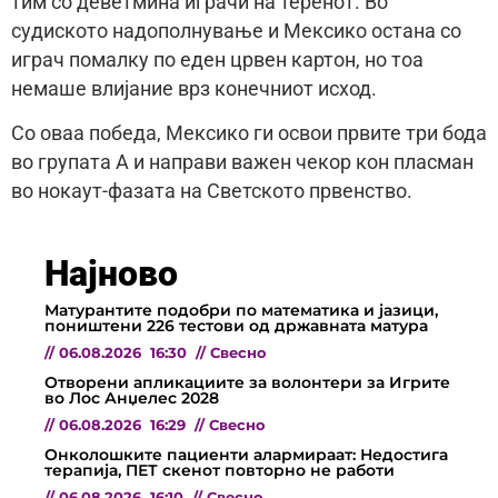
тим со деветмина играчи на теренот. Во
судиското надополнување и Мексико остана со
играч помалку по еден црвен картон, но тоа
немаше влијание врз конечниот исход.
Со оваа победа, Мексико ги освои првите три бода
во групата А и направи важен чекор кон пласман
во нокаут-фазата на Светското првенство.
Најново
Матурантите подобри по математика и јазици,
поништени 226 тестови од државната матура
//
06.08.2026
16:30
//
Свесно
Отворени апликациите за волонтери за Игрите
во Лос Анџелес 2028
//
06.08.2026
16:29
//
Свесно
Онколошките пациенти алармираат: Недостига
терапија, ПЕТ скенот повторно не работи
//
06.08.2026
16:10
//
Свесно