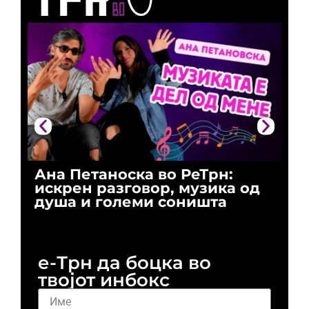
Ана Петаноска во РеТрн:
Ри
искрен разговор, музика од
го
душа и големи соништа
За
и 
е-Трн да боцка во
твојот инбокс