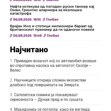
Нафта истекува од погоден руски танкер кај
Оман, Гринпис алармира за еколошка
катастрофа
//
06.08.2026
16:10
//
Глобал
Брајан Ино и стотици милионери бараат од
британскиот премиер да ги оданочи повеќе
//
06.08.2026
15:49
//
Глобал
Најчитано
Приведен возачот кој со автомобил возеше
во спротивна насока на автопатот Скопје –
Велес
Научниците открија сложен екосистем
длабоко под површината на Земјата
Сателитски снимки ја покажуваат
сериозноста – Дунав пред и по сушата
Македонија се потопла: како ќе изгледа