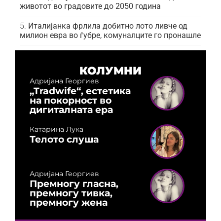
животот во градовите до 2050 година
Италијанка фрлила добитно лото ливче од
милион евра во ѓубре, комуналците го пронашле
КОЛУМНИ
Адријана Георгиев
„Tradwife“, естетика
на покорност во
дигиталната ера
Катарина Лука
Телото слуша
Адријана Георгиев
Премногу гласна,
премногу тивка,
премногу жена