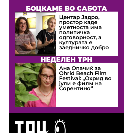
БОЦКАМЕ ВО САБОТА
Центар Јадро,
простор каде
уметноста има
политичка
одговорност, а
културата е
заедничко добро
НЕДЕЛЕН ТРН
Ана Опачиќ за
Оhrid Beach Film
Festival: „Охрид во
јули е филм на
Сорентино“