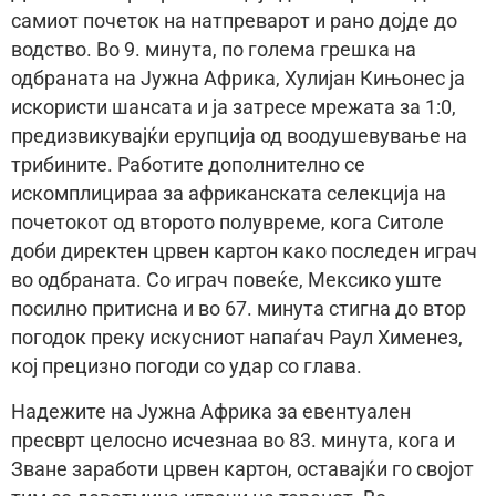
самиот почеток на натпреварот и рано дојде до
водство. Во 9. минута, по голема грешка на
одбраната на Јужна Африка, Хулијан Кињонес ја
искористи шансата и ја затресе мрежата за 1:0,
предизвикувајќи ерупција од воодушевување на
трибините. Работите дополнително се
искомплицираа за африканската селекција на
почетокот од второто полувреме, кога Ситоле
доби директен црвен картон како последен играч
во одбраната. Со играч повеќе, Мексико уште
посилно притисна и во 67. минута стигна до втор
погодок преку искусниот напаѓач Раул Хименез,
кој прецизно погоди со удар со глава.
Надежите на Јужна Африка за евентуален
пресврт целосно исчезнаа во 83. минута, кога и
Зване заработи црвен картон, оставајќи го својот