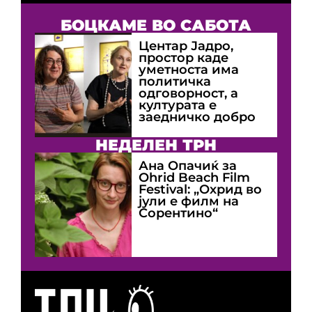
БОЦКАМЕ ВО САБОТА
Центар Јадро,
простор каде
уметноста има
политичка
одговорност, а
културата е
заедничко добро
НЕДЕЛЕН ТРН
Ана Опачиќ за
Оhrid Beach Film
Festival: „Охрид во
јули е филм на
Сорентино“