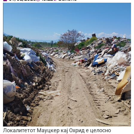
Локалитетот Мауцкер кај Охрид е целосно