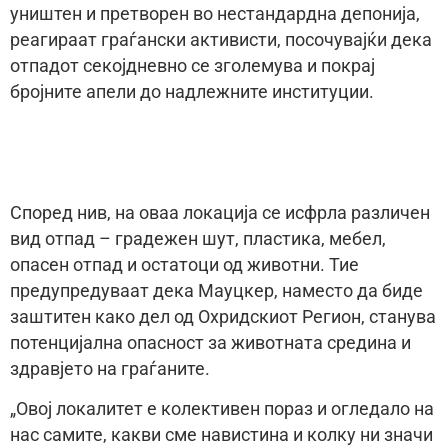
уништен и претворен во нестандардна депонија,
реагираат граѓански активисти, посочувајќи дека
отпадот секојдневно се зголемува и покрај
бројните апели до надлежните институции.
Според нив, на оваа локација се исфрла различен
вид отпад – градежен шут, пластика, мебел,
опасен отпад и остатоци од животни. Тие
предупредуваат дека Мауцкер, наместо да биде
заштитен како дел од Охридскиот Регион, станува
потенцијална опасност за животната средина и
здравјето на граѓаните.
„Овој локалитет е колективен пораз и огледало на
нас самите, какви сме навистина и колку ни значи