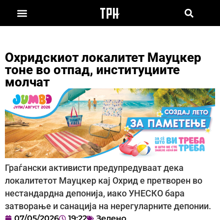
Охридскиот локалитет Мауцкер
тоне во отпад, институциите
молчат
Граѓански активисти предупредуваат дека
локалитетот Мауцкер кај Охрид е претворен во
нестандардна депонија, иако УНЕСКО бара
затворање и санација на нерегуларните депонии.
07/05/2026
19:22
Зелено