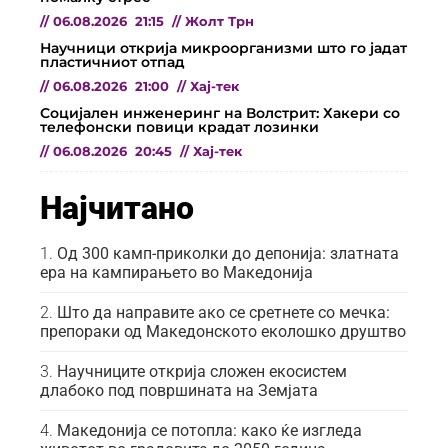
//
06.08.2026
21:15
//
Жолт Трн
Научници открија микроорганизми што го јадат
пластичниот отпад
//
06.08.2026
21:00
//
Хај-тек
Социјален инженеринг на Волстрит: Хакери со
телефонски повици крадат лозинки
//
06.08.2026
20:45
//
Хај-тек
Најчитано
Од 300 камп-приколки до депонија: златната
ера на кампирањето во Македонија
Што да направите ако се сретнете со мечка:
препораки од Македонското еколошко друштво
Научниците открија сложен екосистем
длабоко под површината на Земјата
Македонија се потопла: како ќе изгледа