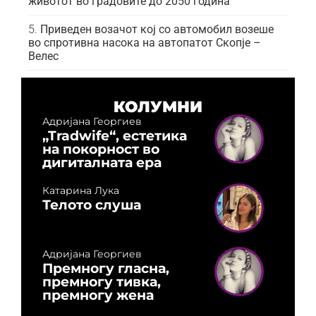
животот во градовите до 2050 година
Приведен возачот кој со автомобил возеше
во спротивна насока на автопатот Скопје –
Велес
КОЛУМНИ
Адријана Георгиев
„Tradwife“, естетика
на покорност во
дигиталната ера
Катарина Лука
Телото слуша
Адријана Георгиев
Премногу гласна,
премногу тивка,
премногу жена