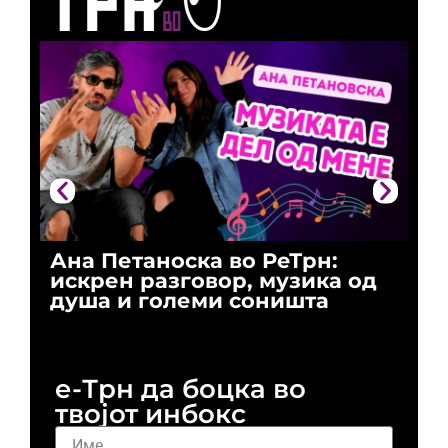
Ана Петаноска во РеТрн:
Ри
искрен разговор, музика од
го
душа и големи соништа
За
и 
е-Трн да боцка во
твојот инбокс