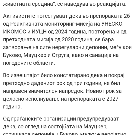
животната средина“, се наведува во реакцијата.
Активистите потсетуваат дека во препораката 2б
од Реактивната мониторинг-мисија на УНЕСКО,
ИКОМОС и ИУЦН од 2024 година, повторена и од
претходната мисија од 2020 година, се бара
затворање на сите нерегуларни депонии, меѓу кои
Буково, Мауцкер и Струга, како и санација на
погодените области.
Во извештајот било констатирано дека и покрај
претходно дадениот рок од три години, не бил
направен значителен напредок. Новиот рок за
целосно исполнување на препораката е 2027
година.
Од граѓанските организации предупредуваат
дека, со оглед на состојбата на Мауцкер,
струшката депонија и Буково, малку е веројатно