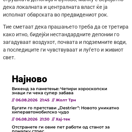
дека локалната и централната власт ќе ја
исполнат обврската во предвидениот рок.
Тие сметаат дека прашањето треба да се третира
како итно, бидејќи нестандардните депонии го
загадуваат воздухот, почвата и подземните води,
а последиците ги чувствуваат и луѓето и живиот
свет.
Најново
Викенд за паметење: Четири хороскопски
знаци ги чека супер забава
//
06.08.2026
21:45
//
Жолт Трн
Бугати го претстави „Destrier“: Новото уникатно
хиперавтомобилско чудо
//
06.08.2026
21:30
//
Хај-тек
Отстранете ги овие пет работи од станот за
помалку стрес