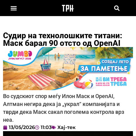
Судир на технолошките титани:
Маск барал 90 отсто од OpenAI
Во судскиот спор меѓу Илон Маск и OpenAI,
Алтман негира дека ја „украл“ компанијата и
тврди дека Маск сакал поголема контрола врз
неа.
13/05/2026
11:03
Хај-тек