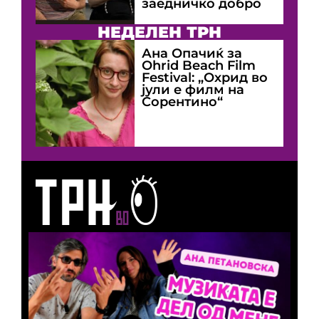
заедничко добро
НЕДЕЛЕН ТРН
Ана Опачиќ за
Оhrid Beach Film
Festival: „Охрид во
јули е филм на
Сорентино“