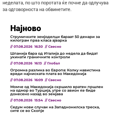
неделата, по што поротата ќе почне да одлучува
за одговорноста на обвинетите.
Најново
Струмичките земјоделци бараат 50 денари за
килограм прва класа ајварка
//
07.08.2026
16:30
//
Свесно
Шпанија бара од Италија до недела да бидат
укинати граничните контроли
//
07.08.2026
16:13
//
Глобал
Огромна разлика во Европа: Колку навистина
вреди најниската плата во Македонија
//
07.08.2026
16:09
//
Свесно
Момче од Македонија скршило вратен пршлен
на одмор во Турција, утре со авион ќе биде
донесено назад во земјава
//
07.08.2026
15:54
//
Свесно
Седум нови случаи на Западнонилска треска,
сите се во Скопје