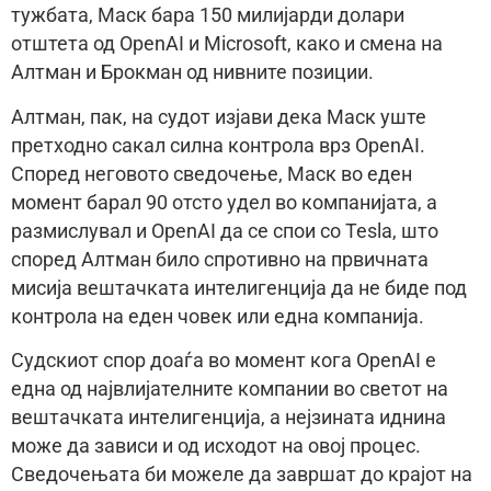
тужбата, Маск бара 150 милијарди долари
отштета од OpenAI и Microsoft, како и смена на
Алтман и Брокман од нивните позиции.
Алтман, пак, на судот изјави дека Маск уште
претходно сакал силна контрола врз OpenAI.
Според неговото сведочење, Маск во еден
момент барал 90 отсто удел во компанијата, а
размислувал и OpenAI да се спои со Tesla, што
според Алтман било спротивно на првичната
мисија вештачката интелигенција да не биде под
контрола на еден човек или една компанија.
Судскиот спор доаѓа во момент кога OpenAI е
една од највлијателните компании во светот на
вештачката интелигенција, а нејзината иднина
може да зависи и од исходот на овој процес.
Сведочењата би можеле да завршат до крајот на