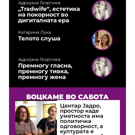
Адријана Георгиев
„Tradwife“, естетика
на покорност во
дигиталната ера
Катарина Лука
Телото слуша
Адријана Георгиев
Премногу гласна,
премногу тивка,
премногу жена
БОЦКАМЕ ВО САБОТА
Центар Јадро,
простор каде
уметноста има
политичка
одговорност, а
културата е