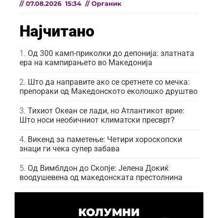
//
07.08.2026
15:34
//
Органик
Најчитано
Од 300 камп-приколки до депонија: златната
ера на кампирањето во Македонија
Што да направите ако се сретнете со мечка:
препораки од Македонското еколошко друштво
Тихиот Океан се лади, но Атлантикот врие:
Што носи необичниот климатски пресврт?
Викенд за паметење: Четири хороскопски
знаци ги чека супер забава
Од Вимблдон до Скопје: Јелена Докиќ
воодушевена од македонската престолнина
КОЛУМНИ