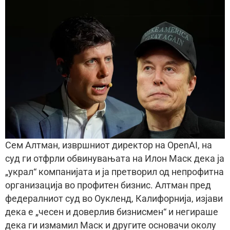
Сем Алтман, извршниот директор на OpenAI, на
суд ги отфрли обвинувањата на Илон Маск дека ја
„украл“ компанијата и ја претворил од непрофитна
организација во профитен бизнис. Алтман пред
федералниот суд во Оукленд, Калифорнија, изјави
дека е „чесен и доверлив бизнисмен“ и негираше
дека ги измамил Маск и другите основачи околу