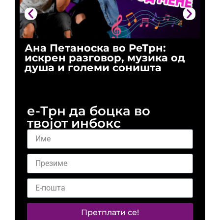
Ана Петаноска во РеТрн:
Ри
искрен разговор, музика од
го
душа и големи соништа
За
и 
е-Трн да боцка во
твојот инбокс
Претплати се!