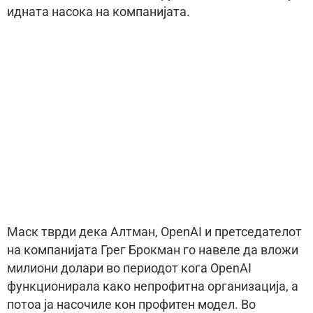
идната насока на компанијата.
Маск тврди дека Алтман, OpenAI и претседателот
на компанијата Грег Брокман го навеле да вложи
милиони долари во периодот кога OpenAI
функционирала како непрофитна организација, а
потоа ја насочиле кон профитен модел. Во