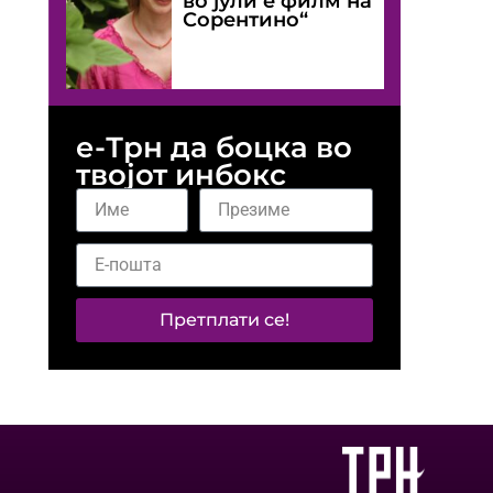
во јули е филм на
Сорентино“
е-Трн да боцка во
твојот инбокс
Претплати се!