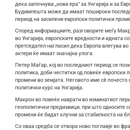
дека започнува „нова ера“ за Унгарија и за Е
Будимпешта може да имаат пошироки последиц
период на засилени европски политички промен
Според информациите, разговорите меѓу Макр
во Унгарија, европските вредности и идната с
претседател нагласил дека Европа влегува во
актери ќе имаат значајна улога.
Петер Мaѓар, кој во последниот период се по
политика, доби честитки од повеќе европски л
промени во земјата. Неговото име сè почесто
политички курс на Унгарија.
Макрон во повеќе наврати во изминатиот пери
геополитички предизвици, при што односите с
промени ќе бидат клучни за стабилноста на бл
Со оваа средба се отвора ново поглавје во ф