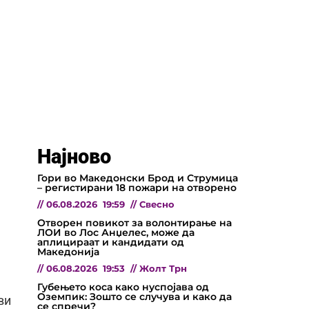
Најново
Гори во Македонски Брод и Струмица
– регистирани 18 пожари на отворено
//
06.08.2026
19:59
//
Свесно
Отворен повикот за волонтирање на
ЛОИ во Лос Анџелес, може да
аплицираат и кандидати од
Македонија
//
06.08.2026
19:53
//
Жолт Трн
Губењето коса како нуспојава од
Оземпик: Зошто се случува и како да
ви
се спречи?