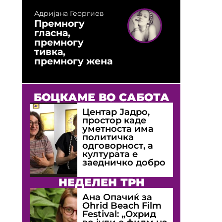
Адријана Георгиев
Премногу
гласна,
премногу
тивка,
премногу жена
БОЦКАМЕ ВО САБОТА
Центар Јадро,
простор каде
уметноста има
политичка
одговорност, а
културата е
заедничко добро
НЕДЕЛЕН ТРН
Ана Опачиќ за
Оhrid Beach Film
Festival: „Охрид