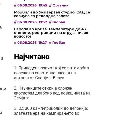
о
//
06.08.2026
19:45
//
Органик
о
Морбили во Универзал студио: САД се
соочува со рекордна зараза
//
06.08.2026
19:37
//
Глобал
а
Европа во криза: Температури до 43
степени, рестрикции на струја, низок
водостој
//
06.08.2026
19:27
//
Глобал
Најчитано
та
Приведен возачот кој со автомобил
возеше во спротивна насока на
автопатот Скопје – Велес
Научниците открија сложен
ови
екосистем длабоко под површината на
Земјата
Од 300 камп-приколки до депонија:
и
златната ера на кампирањето во