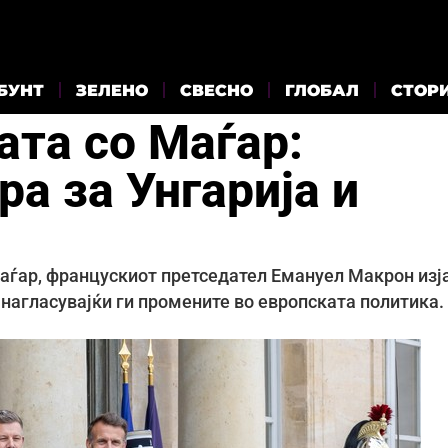
БУНТ
ЗЕЛЕНО
СВЕСНО
ГЛОБАЛ
СТОР
ата со Мaѓар:
ра за Унгарија и
Мaѓар, францускиот претседател Емануел Макрон изј
, нагласувајќи ги промените во европската политика.