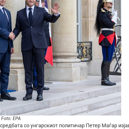
Foto: EPA
средбата со унгарскиот политичар Петер Мaѓар изја