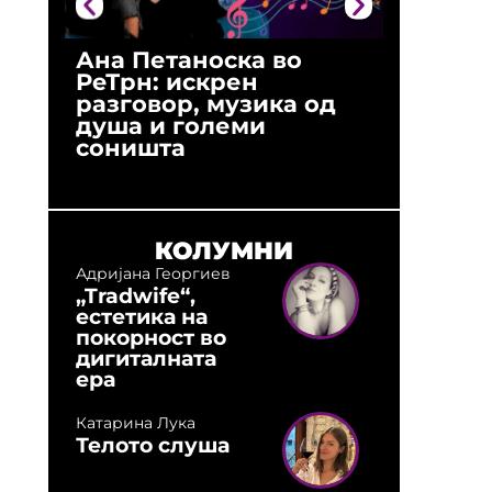
Ана Петаноска во
Ристо 
РеТрн: искрен
(Арханг
разговор, музика од
години
душа и големи
студио:
соништа
музика,
оловни
КОЛУМНИ
Адријана Георгиев
„Tradwife“,
естетика на
покорност во
дигиталната
ера
Катарина Лука
Телото слуша