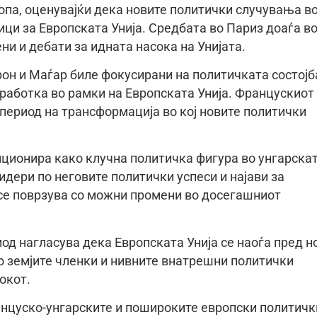
вропа, оценувајќи дека новите политички случувања в
и за Европската Унија. Средбата во Париз доаѓа в
и и дебати за идната насока на Унијата.
он и Мaѓар биле фокусирани на политичката состојб
оработка во рамки на Европската Унија. Францускиот
 период на трансформација во кој новите политички
зиционира како клучна политичка фигура во унгарска
идери по неговите политички успеси и најави за
 се поврзува со можни промени во досегашниот
од нагласува дека Европската Унија се наоѓа пред н
о земјите членки и нивните внатрешни политички
окот.
ранцуско-унгарските и пошироките европски политичк