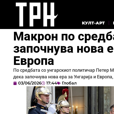
КУЛТ-АРТ
Макрон по средб
започнува нова е
Европа
По средбата со унгарскиот политичар Петер 
дека започнува нова ера за Унгарија и Европа
03/06/2026
17:44
Глобал