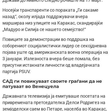
Држави до нивното следно рочиште на 17 март.
Носејќи транспаренти со пораката „Ги сакаме
назад“, околу илјада поддржувачи вчера
маршираа низ улиците на Каракас, скандирајќи
„Мадуро и Силија се нашето семејство!“
Повиците за демонстрации во поддршка на
соборениот социјалистички лидер се секојдневна
појава уште од американската воена операција на
3 јануари. Излезноста вчера беше помала, без
присутни истакнати личности од владејачката
партија PSUV.
САД ги повикуваат своите граѓани да не
патуваат во Венецуела
Државната телевизија ја емитуваше посетата на
привремената претседателка Делси Родригез на
земјоделски саем во Петаре, населба во Каракас,