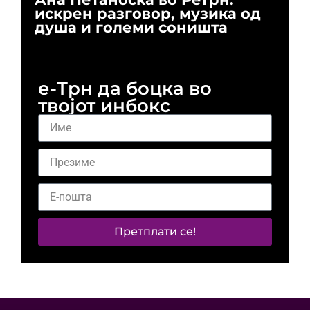
искрен разговор, музика од
го
душа и големи соништа
За
и 
е-Трн да боцка во
твојот инбокс
Претплати се!