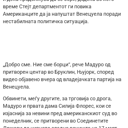
време Стејт департментот ги повика
Американците да ја напуштат Венецуела поради
нестабилната политичка ситуација.
„Добро сме. Ние сме борци“, рече Мадуро од
притворен центар во Бруклин, Њујорк, според
видео објавено вчера од владејачката партија на
Венецуела.
Обвинети, меѓу другите, за трговија со дрога,
Мадуро и првата дама Силија Флорес, кои се
изјаснија за невини пред американскиот суд во
понеделник, се притворени во Соединетите