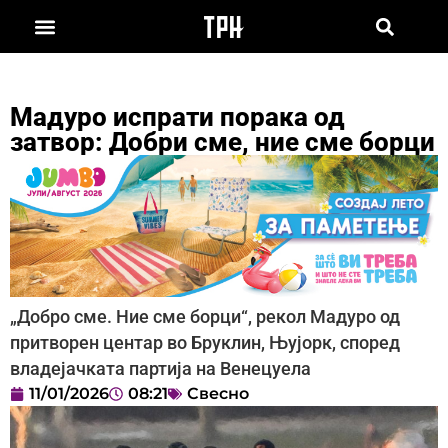
Мадуро испрати порака од
затвор: Добри сме, ние сме борци
„Добро сме. Ние сме борци“, рекол Мадуро од
притворен центар во Бруклин, Њујорк, според
владејачката партија на Венецуела
11/01/2026
08:21
Свесно