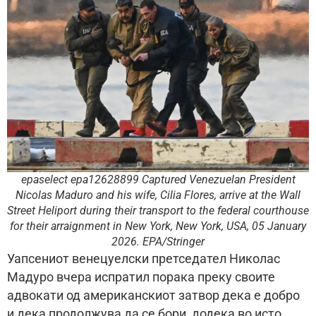
epaselect epa12628899 Captured Venezuelan President
Nicolas Maduro and his wife, Cilia Flores, arrive at the Wall
Street Heliport during their transport to the federal courthouse
for their arraignment in New York, New York, USA, 05 January
2026. EPA/Stringer
Уапсениот венецуелски претседател Николас
Мадуро вчера испратил порака преку своите
адвокати од американскиот затвор дека е добро
и дека продолжува да се бори, додека во исто