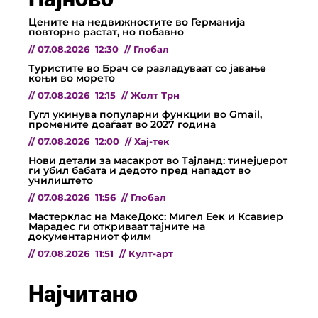
Цените на недвижностите во Германија
повторно растат, но побавно
//
07.08.2026
12:30
//
Глобал
Туристите во Брач се разладуваат со јавање
коњи во морето
//
07.08.2026
12:15
//
Жолт Трн
Гугл укинува популарни функции во Gmail,
промените доаѓаат во 2027 година
//
07.08.2026
12:00
//
Хај-тек
Нови детали за масакрот во Тајланд: тинејџерот
ги убил бабата и дедото пред нападот во
училиштето
//
07.08.2026
11:56
//
Глобал
Мастерклас на МакеДокс: Мигел Еек и Ксавиер
Марадес ги откриваат тајните на
документарниот филм
//
07.08.2026
11:51
//
Култ-арт
Најчитано