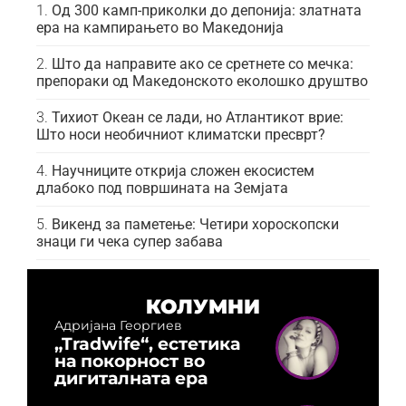
Од 300 камп-приколки до депонија: златната
ера на кампирањето во Македонија
Што да направите ако се сретнете со мечка:
препораки од Македонското еколошко друштво
Тихиот Океан се лади, но Атлантикот врие:
Што носи необичниот климатски пресврт?
Научниците открија сложен екосистем
длабоко под површината на Земјата
Викенд за паметење: Четири хороскопски
знаци ги чека супер забава
КОЛУМНИ
Адријана Георгиев
„Tradwife“, естетика
на покорност во
дигиталната ера