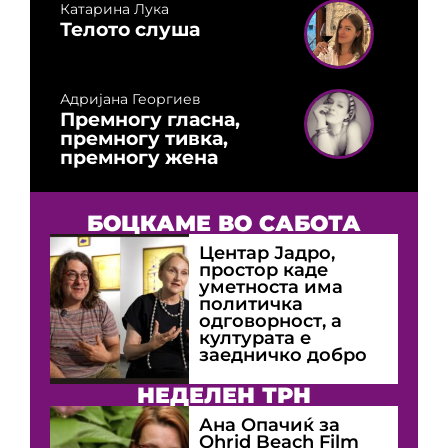
Катарина Лука
Телото слуша
Адријана Георгиев
Премногу гласна,
премногу тивка,
премногу жена
БОЦКАМЕ ВО САБОТА
Центар Јадро,
простор каде
уметноста има
политичка
одговорност, а
културата е
заедничко добро
НЕДЕЛЕН ТРН
Ана Опачиќ за
Оhrid Beach Film