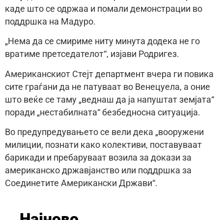
каде што се одржаа и помали демонстрации во
поддршка на Мадуро.
„Нема да се смириме ниту минута додека не го
вратиме претседателот“, изјави Родригез.
Американскиот Стејт департмент вчера ги повика
сите граѓани да не патуваат во Венецуела, а оние
што веќе се таму „веднаш да ја напуштат земјата“
поради „нестабилната“ безбедносна ситуација.
Во предупредувањето се вели дека „вооружени
милиции, познати како колективи, поставуваат
барикади и пребаруваат возила за докази за
американско државјанство или поддршка за
Соединетите Американски Држави“.
Најново