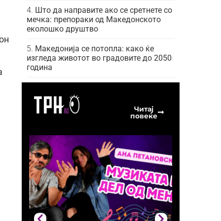
Што да направите ако се сретнете со
мечка: препораки од Македонското
еколошко друштво
он
Македонија се потопла: како ќе
изгледа животот во градовите до 2050
година
а
Читај
повеќе