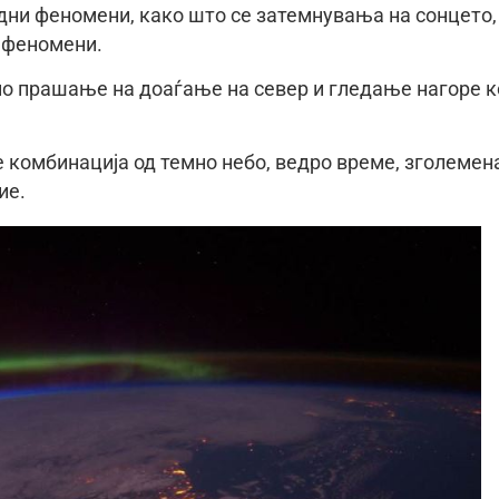
дни феномени, како што се затемнувања на сонцето,
 феномени.
мо прашање на доаѓање на север и гледање нагоре к
е комбинација од темно небо, ведро време, зголемен
ие.