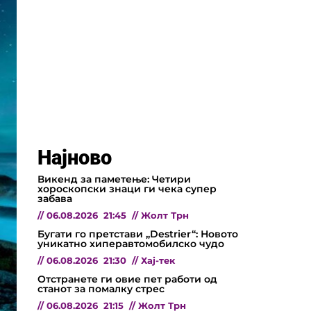
Најново
Викенд за паметење: Четири
хороскопски знаци ги чека супер
забава
//
06.08.2026
21:45
//
Жолт Трн
Бугати го претстави „Destrier“: Новото
уникатно хиперавтомобилско чудо
//
06.08.2026
21:30
//
Хај-тек
Отстранете ги овие пет работи од
станот за помалку стрес
//
06.08.2026
21:15
//
Жолт Трн