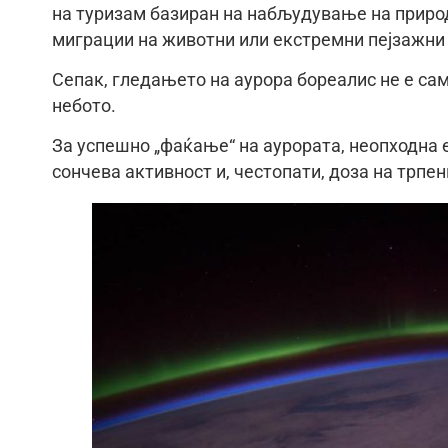
на туризам базиран на набљудување на приро
миграции на животни или екстремни пејзажни
Сепак, гледањето на аурора бореалис не е са
небото.
За успешно „фаќање“ на аурората, неопходна 
сончева активност и, честопати, доза на трпен