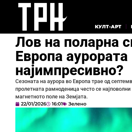
КУЛТ-АРТ
Лов на поларна с
Европа аурората
најимпресивно?
Сезоната на аурора во Европа трае од септемв
пролетната рамноденица често се најповолни 
магнетното поле на Земјата.
22/01/2026
16:01
Зелено