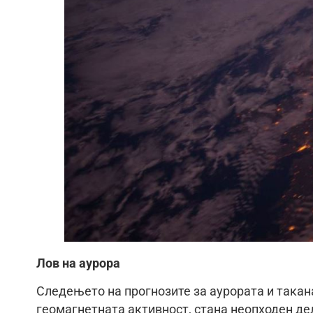
Лов на аурора
Следењето на прогнозите за аурората и такана
геомагнетната активност, стана неопходен де