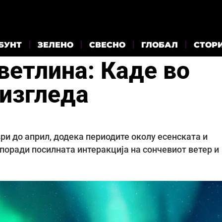
БУНТ
ЗЕЛЕНО
СВЕСНО
ГЛОБАЛ
СТОР
ветлина: Каде во
 изгледа
ри до април, додека периодите околу есенската и
поради посилната интеракција на сончевиот ветер и