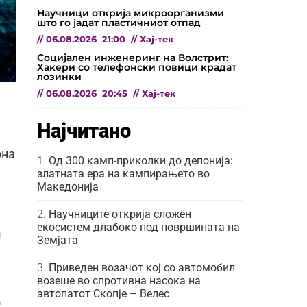
Научници открија микроорганизми
што го јадат пластичниот отпад
//
06.08.2026
21:00
//
Хај-тек
Социјален инженеринг на Волстрит:
Хакери со телефонски повици крадат
лозинки
//
06.08.2026
20:45
//
Хај-тек
Најчитано
рна
Од 300 камп-приколки до депонија:
златната ера на кампирањето во
Македонија
Научниците открија сложен
екосистем длабоко под површината на
ш
Земјата
Приведен возачот кој со автомобил
возеше во спротивна насока на
автопатот Скопје – Велес
д