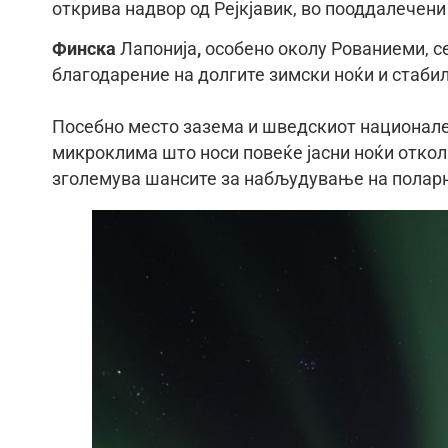
открива надвор од Рејкјавик, во пооддалечен
Финска
Лапонија
,
особено околу Рованиеми, се
благодарение на долгите зимски ноќи и стаби
Посебно место зазема и шведскиот национален
микроклима што носи повеќе јасни ноќи откол
зголемува шансите за набљудување на поларн