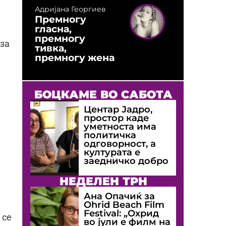
Адријана Георгиев
Премногу
гласна,
премногу
 за
тивка,
премногу жена
БОЦКАМЕ ВО САБОТА
Центар Јадро,
простор каде
уметноста има
политичка
одговорност, а
културата е
заедничко добро
НЕДЕЛЕН ТРН
Ана Опачиќ за
Оhrid Beach Film
Festival: „Охрид
 се
во јули е филм на