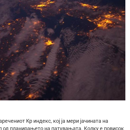
речениот Kp индекс, кој ја мери јачината на
л од планирањето на патувањата. Колку е повисок