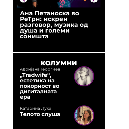
Ана Петаноска во
Ристо 
РеТрн: искрен
(Арханг
разговор, музика од
години
душа и големи
студио:
соништа
музика,
оловни
КОЛУМНИ
Адријана Георгиев
„Tradwife“,
естетика на
покорност во
дигиталната
ера
Катарина Лука
Телото слуша