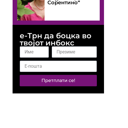
Сорентино“
е-Трн да боцка во
твојот инбокс
Претплати се!