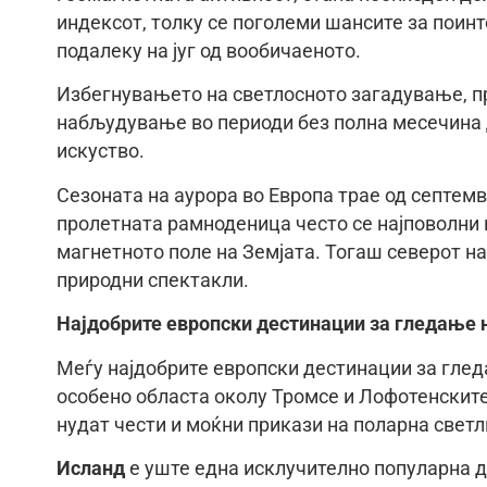
индексот, толку се поголеми шансите за поинт
подалеку на југ од вообичаеното.
Избегнувањето на светлосното загадување, пр
набљудување во периоди без полна месечина 
искуство.
Сезоната на аурора во Европа трае од септемв
пролетната рамноденица често се најповолни 
магнетното поле на Земјата. Тогаш северот на
природни спектакли.
Најдобрите европски дестинации за гледање 
Меѓу најдобрите европски дестинации за глед
особено областа околу Тромсе и Лофотенските 
нудат чести и моќни прикази на поларна светл
Исланд
е уште една исклучително популарна д