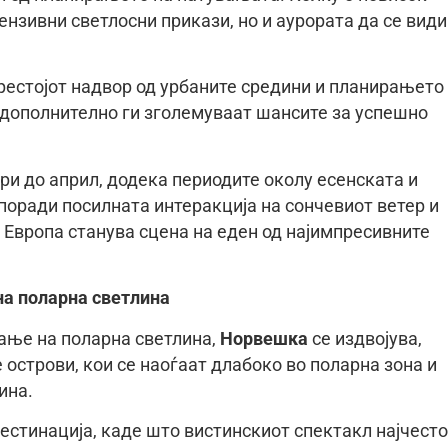
ензивни светлосни прикази, но и аурората да се види
естојот надвор од урбаните средини и планирањето
дополнително ги зголемуваат шансите за успешно
ри до април, додека периодите околу есенската и
поради посилната интеракција на сончевиот ветер и
 Европа станува сцена на еден од најимпресивните
на поларна светлина
ање на поларна светлина,
Норвешка
се издвојува,
острови, кои се наоѓаат длабоко во поларна зона и
ина.
естинација, каде што вистинскиот спектакл најчесто