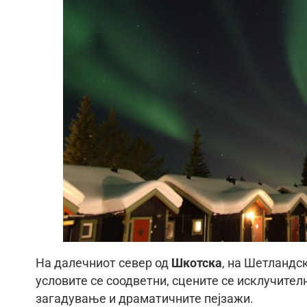
На далечниот север од
Шкотска
, на Шетландск
условите се соодветни, сцените се исклучите
загадување и драматичните пејзажи.