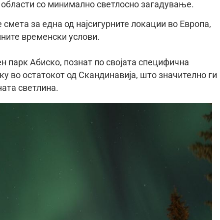
и области со минимално светлосно загадување.
 смета за една од најсигурните локации во Европа,
лните временски услови.
 парк Абиско, познат по својата специфична
ку во остатокот од Скандинавија, што значително ги
ата светлина.