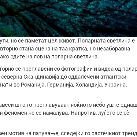
ти, но се паметат цел живот. Поларната светлина е
овторно стана сцена на таа кратка, но незаборавна
ако одите на лов на поларна светлина.
торно се преплавени со фотографии и видеа од пола
д северна Скандинавија до оддалечени атлантски
а“ и во Романија, Германија, Холандија, Украина,
завеси што го преплавуваат ноќното небо уште една
н феномен не се намалува. Напротив, луѓето се сè
вен мотив на патување, следејќи го растечкиот трен