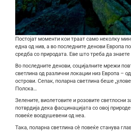
Постојат моменти кои траат само неколку мину
една од нив, а во последните денови Европа п
средба со природата. Еве што треба да знаете 
Во последните денови, социјалните мрежи пов
светлина од различни локации низ Европа – о
острови. Сепак, поларна светлина беше „уловен
Полска…
Зелените, виолетовите и розовите светлосни 
потврдија дека фасцинацијата со овој природе
повеќе воодушевени од неа.
Така, поларна светлина сè повеќе станува гла