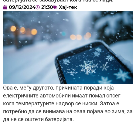
09/12/2024
21:30
Хај-тек
Ова е, меѓу другото, причината поради која
електричните автомобили имаат помал опсег
кога температурите надвор се ниски. Затоа е
потребно да се внимава на оваа појава во зима, за
да не се оштети батеријата.