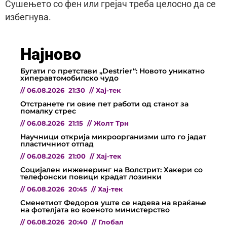
Сушењето со фен или грејач треба целосно да се
избегнува.
Најново
Бугати го претстави „Destrier“: Новото уникатно
хиперавтомобилско чудо
//
06.08.2026
21:30
//
Хај-тек
Отстранете ги овие пет работи од станот за
помалку стрес
//
06.08.2026
21:15
//
Жолт Трн
Научници открија микроорганизми што го јадат
пластичниот отпад
//
06.08.2026
21:00
//
Хај-тек
Социјален инженеринг на Волстрит: Хакери со
телефонски повици крадат лозинки
//
06.08.2026
20:45
//
Хај-тек
Сменетиот Федоров уште се надева на враќање
на фотелјата во военото министерство
//
06.08.2026
20:40
//
Глобал