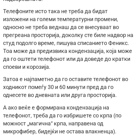
Телефоните исто така не треба да бидат
изложени на големи температурни промени,
односно не треба веднаш да се внесуваат во
прегреана просторија, доколку сте биле надвор на
студ подолго време, пишува списанието Феникс.
Тоа може да предизвика кондензација, која може
да го оштети телефонот или да доведе до кратки
споеви и корозија.
Затоа е најпаметно да го оставите телефонот во
ходникот помеѓу 30 и 60 минути пред да го
однесете во дневната или друга просторија.
А ако веќе е формирана кондензација на
телефонот, треба да го избришете со крпа (по
можност „магична“ крпа, направена од
микрофибер, бидејќи не остава влакненца).