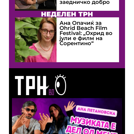
заедничко добро
НЕДЕЛЕН ТРН
Ана Опачиќ за
Оhrid Beach Film
Festival: „Охрид во
јули е филм на
Сорентино“