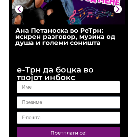
Ана Петаноска во РеТрн:
Ри
искрен разговор, музика од
го
душа и големи соништа
За
и 
е-Трн да боцка во
твојот инбокс
Претплати се!