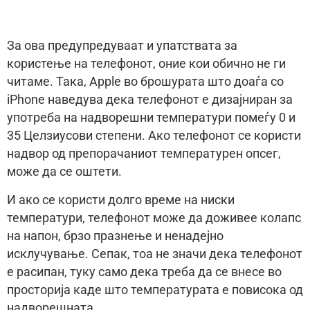
За ова предупредуваат и упатствата за
користење на телефонот, оние кои обично не ги
читаме. Така, Apple во брошурата што доаѓа со
iPhone наведува дека телефонот е дизајниран за
употреба на надворешни температури помеѓу 0 и
35 Целзиусови степени. Ако телефонот се користи
надвор од препорачаниот температурен опсег,
може да се оштети.
И ако се користи долго време на ниски
температури, телефонот може да доживее колапс
на напон, брзо празнење и ненадејно
исклучување. Сепак, тоа не значи дека телефонот
е расипан, туку само дека треба да се внесе во
просторија каде што температурата е повисока од
надворешната.