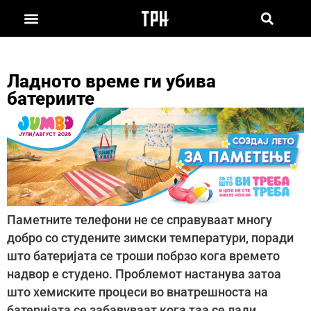
Ладното време ги убива
батериите
Паметните телефони не се справуваат многу
добро со студените зимски температури, поради
што батеријата се троши побрзо кога времето
надвор е студено. Проблемот настанува затоа
што хемиските процеси во внатрешноста на
батеријата се забавуваат кога таа се лади.