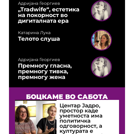
Адријана Георгиев
„Tradwife“, естетика
на покорност во
дигиталната ера
Катарина Лука
Телото слуша
Адријана Георгиев
Премногу гласна,
премногу тивка,
премногу жена
БОЦКАМЕ ВО САБОТА
Центар Јадро,
простор каде
уметноста има
политичка
одговорност, а
културата е