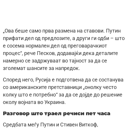
„Ова беше само прва размена на ставови. Путин
прифати дел од предлозите, а други ги одби – што
е сосема нормален дел од преговарачкиот
процес“, рече Песков, додавајќи дека деталите
намерно се задржуваат во тајност за да се
зголемат шансите за напредок.
Според него, Русија е подготвена да се состанува
со американските претставници „онолку често
колку што е потребно“ за да се дојде до решение
околу војната во Украина.
Разговор што траел речиси пет часа
Средбата меѓу Путин и Стивен Виткоф,