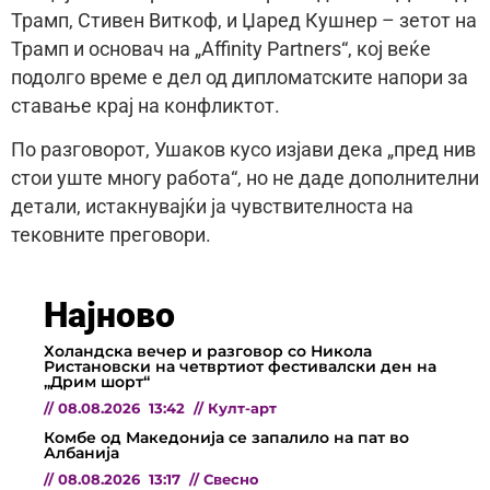
Трамп, Стивен Виткоф, и Џаред Кушнер – зетот на
Трамп и основач на „Affinity Partners“, кој веќе
подолго време е дел од дипломатските напори за
ставање крај на конфликтот.
По разговорот, Ушаков кусо изјави дека „пред нив
стои уште многу работа“, но не даде дополнителни
детали, истакнувајќи ја чувствителноста на
тековните преговори.
Најново
Холандска вечер и разговор со Никола
Ристановски на четвртиот фестивалски ден на
„Дрим шорт“
//
08.08.2026
13:42
//
Култ-арт
Комбе од Македонија се запалило на пат во
Албанија
//
08.08.2026
13:17
//
Свесно