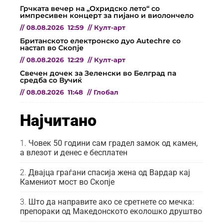
Грчката вечер на „Охридско лето“ со
импресивен концерт за пијано и виолончело
//
08.08.2026
12:59
//
Култ-арт
Британското електронско дуо Autechre со
настап во Скопје
//
08.08.2026
12:29
//
Култ-арт
Свечен дочек за Зеленски во Белград па
средба со Вучиќ
//
08.08.2026
11:48
//
Глобал
Најчитано
Човек 50 години сам градел замок од камен,
а влезот и денес е бесплатен
Двајца граѓани спасија жена од Вардар кај
Камениот мост во Скопје
Што да направите ако се сретнете со мечка:
препораки од Македонското еколошко друштво