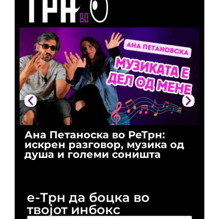
Ана Петаноска во РеТрн:
Ри
искрен разговор, музика од
го
душа и големи соништа
За
и 
е-Трн да боцка во
твојот инбокс