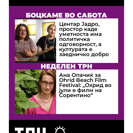
БОЦКАМЕ ВО САБОТА
Центар Јадро,
простор каде
уметноста има
политичка
одговорност, а
културата е
заедничко добро
НЕДЕЛЕН ТРН
Ана Опачиќ за
Оhrid Beach Film
Festival: „Охрид во
јули е филм на
Сорентино“