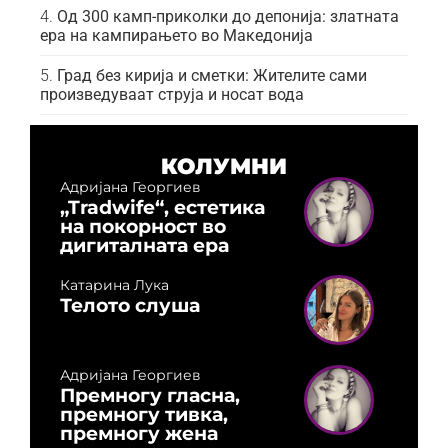
Од 300 камп-приколки до депонија: златната
ера на кампирањето во Македонија
Град без кирија и сметки: Жителите сами
произведуваат струја и носат вода
КОЛУМНИ
Адријана Георгиев
„Tradwife“, естетика
на покорност во
дигиталната ера
Катарина Лука
Телото слуша
Адријана Георгиев
Премногу гласна,
премногу тивка,
премногу жена