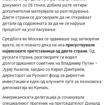
документ со 28 точки, добила уште четири
дополнителни материјали за разгледување.
Двете страни се договориле да не откриваат
детали од содржината за да не се наруши
процесот на усогласување.
Средбата во Москва се одвиваше зад затворени
врати, но е познато дека на неа
присуствувале
највисоките претставници од двете страни
. Од
руската страна, разговорите ги водел
долгогодишниот советник на Владимир Путин –
Јуриј Ушаков, заедно со Кирил Дмитриев,
директорот на Рускиот фонд за директни
инвестиции и еден од клучните луѓе за економска
дипломатија во Кремљ.
Американската делегација ја сочинувале
специјалниот пратеник на претседателот Доналд