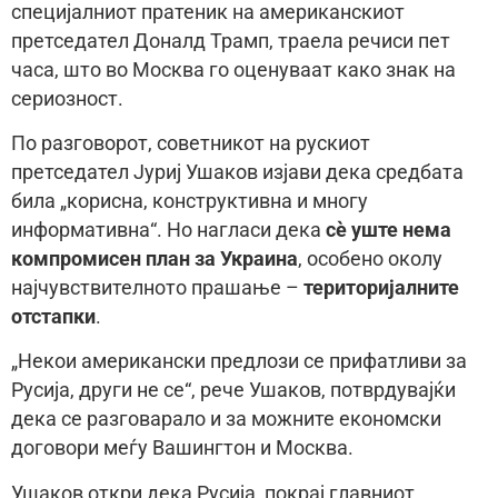
специјалниот пратеник на американскиот
претседател Доналд Трамп, траела речиси пет
часа, што во Москва го оценуваат како знак на
сериозност.
По разговорот, советникот на рускиот
претседател Јуриј Ушаков изјави дека средбата
била „корисна, конструктивна и многу
информативна“. Но нагласи дека
сè уште нема
компромисен план за Украина
, особено околу
најчувствителното прашање –
територијалните
отстапки
.
„Некои американски предлози се прифатливи за
Русија, други не се“, рече Ушаков, потврдувајќи
дека се разговарало и за можните економски
договори меѓу Вашингтон и Москва.
Ушаков откри дека Русија, покрај главниот