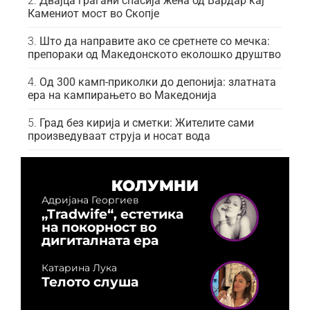
Двајца граѓани спасија жена од Вардар кај
Камениот мост во Скопје
Што да направите ако се сретнете со мечка:
препораки од Македонското еколошко друштво
Од 300 камп-приколки до депонија: златната
ера на кампирањето во Македонија
Град без кирија и сметки: Жителите сами
произведуваат струја и носат вода
КОЛУМНИ
Адријана Георгиев
„Tradwife“, естетика
на покорност во
дигиталната ера
Катарина Лука
Телото слуша