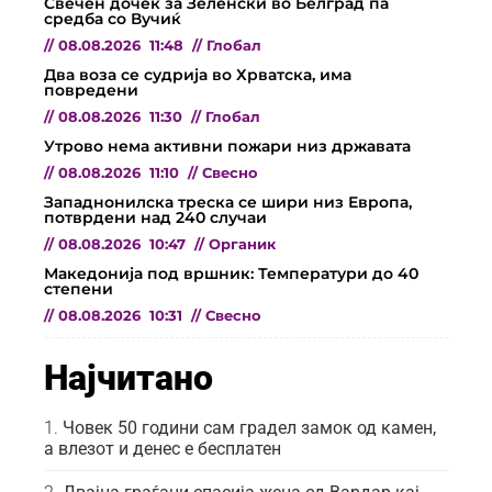
Свечен дочек за Зеленски во Белград па
средба со Вучиќ
//
08.08.2026
11:48
//
Глобал
Два воза се судрија во Хрватска, има
повредени
//
08.08.2026
11:30
//
Глобал
Утрово нема активни пожари низ државата
//
08.08.2026
11:10
//
Свесно
Западнонилска треска се шири низ Европа,
потврдени над 240 случаи
//
08.08.2026
10:47
//
Органик
Македонија под вршник: Температури до 40
степени
//
08.08.2026
10:31
//
Свесно
Најчитано
Човек 50 години сам градел замок од камен,
а влезот и денес е бесплатен