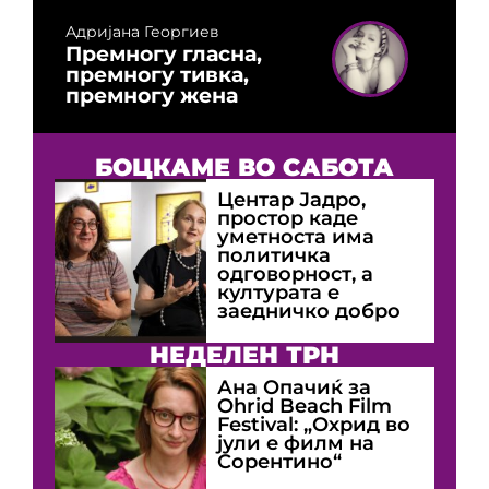
Адријана Георгиев
Премногу гласна,
премногу тивка,
премногу жена
БОЦКАМЕ ВО САБОТА
Центар Јадро,
простор каде
уметноста има
политичка
одговорност, а
културата е
заедничко добро
НЕДЕЛЕН ТРН
Ана Опачиќ за
Оhrid Beach Film
Festival: „Охрид во
јули е филм на
Сорентино“