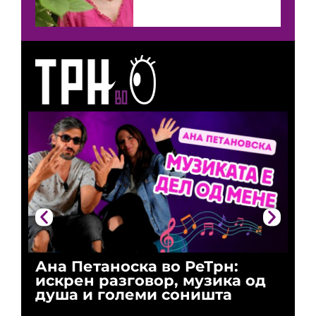
Ана Петаноска во РеТрн:
Ри
искрен разговор, музика од
го
душа и големи соништа
За
и 