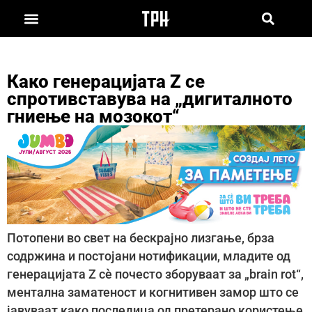
Како генерацијата Z се
спротивставува на „дигиталното
гниење на мозокот“
Потопени во свет на бескрајно лизгање, брза
содржина и постојани нотификации, младите од
генерацијата Z сè почесто зборуваат за „brain rot“,
ментална заматеност и когнитивен замор што се
јавуваат како последица од претерано користење