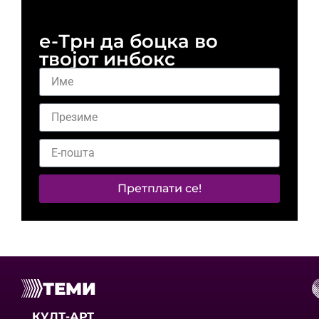
е-Трн да боцка во
твојот инбокс
Претплати се!
ТЕМИ
КУЛТ-АРТ