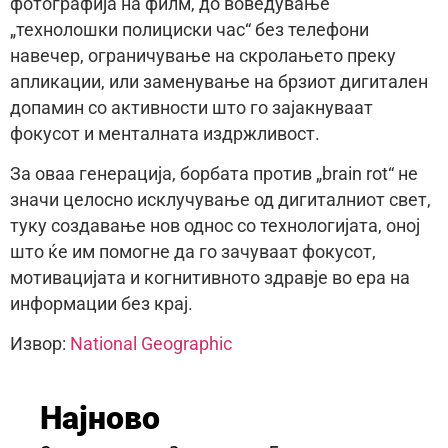
фотографија на филм, до воведување
„технолошки полициски час“ без телефони
навечер, ограничување на скролањето преку
апликации, или заменување на брзиот дигитален
допамин со активности што го зајакнуваат
фокусот и менталната издржливост.
За оваа генерација, борбата против „brain rot“ не
значи целосно исклучување од дигиталниот свет,
туку создавање нов однос со технологијата, оној
што ќе им помогне да го зачуваат фокусот,
мотивацијата и когнитивното здравје во ера на
информации без крај.
Извор:
National Geographic
Најново