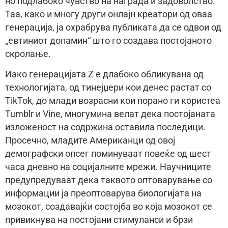
но подлабоко чувство на награда и задоволство.
Таа, како и многу други онлајн креатори од оваа
генерација, ја охрабрува публиката да се одвои од
„евтиниот допамин“ што го создава постојаното
скролање.
Иако генерацијата Z е длабоко обликувана од
технологијата, од тинејџери кои денес растат со
TikTok, до млади возрасни кои порано ги користеа
Tumblr и Vine, многумина велат дека постојаната
изложеност на содржина оставила последици.
Просечно, младите Американци од овој
демографски опсег поминуваат повеќе од шест
часа дневно на социјалните мрежи. Научниците
предупредуваат дека таквото оптоварување со
информации ја преоптоварува биологијата на
мозокот, создавајќи состојба во која мозокот се
привикнува на постојани стимуланси и брзи