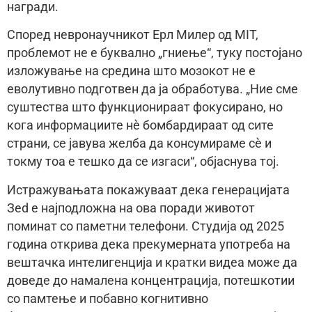
награди.
Според невронаучникот Ерл Милер од MIT,
проблемот не е буквално „гниење“, туку постојано
изложување на средина што мозокот не е
еволутивно подготвен да ја обработува. „Ние сме
суштества што функционираат фокусирано, но
кога информациите нè бомбардираат од сите
страни, се јавува желба да консумираме сè и
токму тоа е тешко да се изгаси“, објаснува тој.
Истражувањата покажуваат дека генерацијата
Зed е најподложна на ова поради животот
поминат со паметни телефони. Студија од 2025
година открива дека прекумерната употреба на
вештачка интелигенција и кратки видеа може да
доведе до намалена концентрација, потешкотии
со памтење и побавно когнитивно