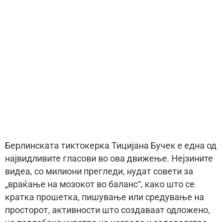
Берлинската тиктокерка Тицијана Бучек е една од
највидливите гласови во ова движење. Нејзините
видеа, со милиони прегледи, нудат совети за
„враќање на мозокот во баланс“, како што се
кратка прошетка, пишување или средување на
просторот, активности што создаваат одложено,