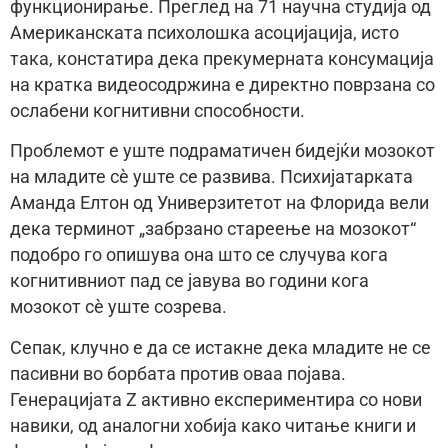
функционирање. Преглед на 71 научна студија од
Американската психолошка асоцијација, исто
така, констатира дека прекумерната консумација
на кратка видеосодржина е директно поврзана со
ослабени когнитивни способности.
Проблемот е уште подраматичен бидејќи мозокот
на младите сè уште се развива. Психијатарката
Аманда Елтон од Универзитетот на Флорида вели
дека терминот „забрзано стареење на мозокот“
подобро го опишува она што се случува кога
когнитивниот пад се јавува во години кога
мозокот сè уште созрева.
Сепак, клучно е да се истакне дека младите не се
пасивни во борбата против оваа појава.
Генерацијата Z активно експериментира со нови
навики, од аналогни хобија како читање книги и