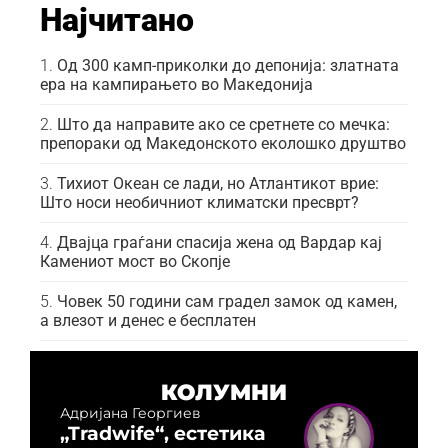
Најчитано
Од 300 камп-приколки до депонија: златната
ера на кампирањето во Македонија
Што да направите ако се сретнете со мечка:
препораки од Македонското еколошко друштво
Тихиот Океан се лади, но Атлантикот врие:
Што носи необичниот климатски пресврт?
Двајца граѓани спасија жена од Вардар кај
Камениот мост во Скопје
Човек 50 години сам градел замок од камен,
а влезот и денес е бесплатен
КОЛУМНИ
Адријана Георгиев
„Tradwife“, естетика