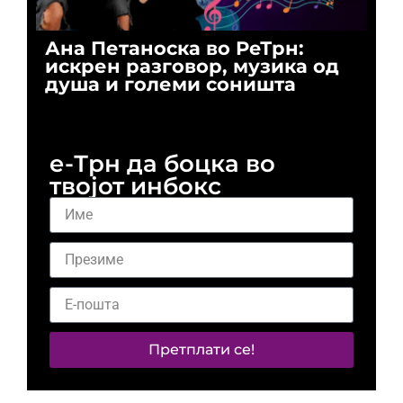
Ана Петаноска во РеТрн:
Ри
искрен разговор, музика од
го
душа и големи соништа
За
и 
е-Трн да боцка во
твојот инбокс
Претплати се!