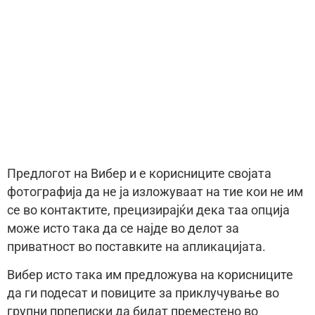
Предлогот на Вибер и е корисниците својата
фотографија да не ја изложуваат на тие кои не им
се во контактите, прецизирајќи дека таа опција
може исто така да се најде во делот за
приватност во поставките на апликацијата.
Вибер исто така им предложува на корисниците
да ги подесат и повиците за приклучување во
групни прпеписки да бидат преместено во