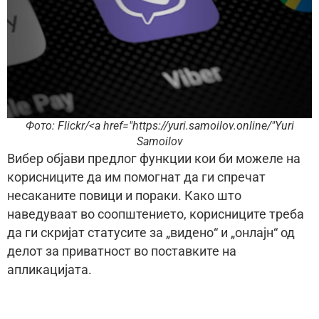
Фото: Flickr/<a href="https://yuri.samoilov.online/"Yuri
Samoilov
Вибер објави предлог функции кои би можеле на
корисниците да им помогнат да ги спречат
несаканите повици и пораки. Како што
наведуваат во соопштението, корисниците треба
да ги скријат статусите за „видено“ и „онлајн“ од
делот за приватност во поставките на
апликацијата.