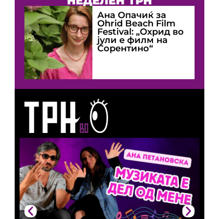
НЕДЕЛЕН ТРН
Ана Опачиќ за
Оhrid Beach Film
Festival: „Охрид во
јули е филм на
Сорентино“