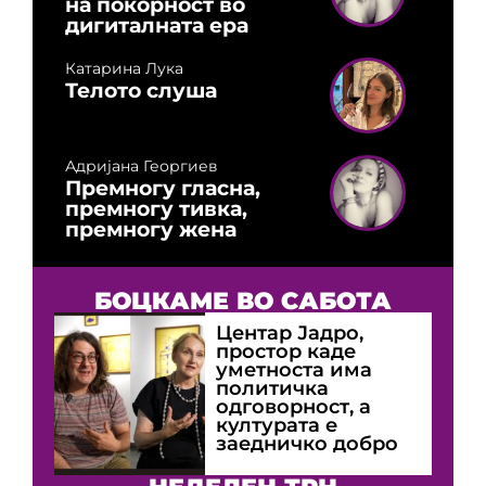
на покорност во
дигиталната ера
Катарина Лука
Телото слуша
Адријана Георгиев
Премногу гласна,
премногу тивка,
премногу жена
БОЦКАМЕ ВО САБОТА
Центар Јадро,
простор каде
уметноста има
политичка
одговорност, а
културата е
заедничко добро