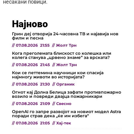
несакани повици.
Најново
Грин деј отворија 24-часовна ТВ и најавија нов
филм и песна
//
07.08.2026
21:55
//
Жолт Трн
Кога преголемата блискост со колешка или
колега станува „црвено знаме“ за врската?
//
07.08.2026
21:45
//
Жолт Трн
Кои се петтемина научници кои спасија
најмногу животи во историјата?
//
07.08.2026
21:30
//
Органик
Огнот кај Долна Белица зафати противпожарно
возило и повреди двајца пожарникари
//
07.08.2026
21:09
//
Свесно
OpenAI го запре развојот на новиот модел Astra
поради страв дека „ќе им избега“
//
07.08.2026
21:05
//
Хај-тек