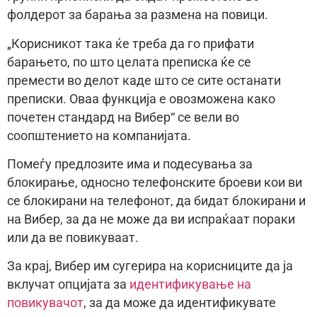
фолдерот за барања за размена на повици.
„Корисникот така ќе треба да го прифати
барањето, по што целата преписка ќе се
премести во делот каде што се сите останати
преписки. Оваа функција е овозможена како
почетен стандард на Вибер“ се вели во
соопштението на компанијата.
Помеѓу предлозите има и подесувања за
блокирање, односно телефонските броеви кои ви
се блокирани на телефонот, да бидат блокирани и
на Вибер, за да не може да ви испраќаат пораки
или да ве повикуваат.
За крај, Вибер им сугерира на корисниците да ја
вклучат опцијата за
идентификување на
повикувачот
, за да може да идентификувате