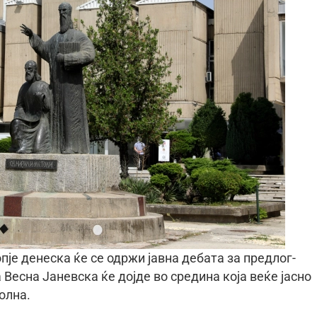
пје денеска ќе се одржи јавна дебата за предлог-
Весна Јаневска ќе дојде во средина која веќе јасно
олна.