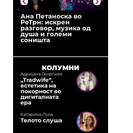
Ана Петаноска во
Ристо 
РеТрн: искрен
(Арханг
разговор, музика од
години
душа и големи
студио:
соништа
музика,
оловни
КОЛУМНИ
Адријана Георгиев
„Tradwife“,
естетика на
покорност во
дигиталната
ера
Катарина Лука
Телото слуша