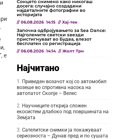
Сонцето снимено како никогаш
ги
досега: случајно создадени
најдеталните фотографии во
историјата
ари
//
06.08.2026
14:15
//
Хај-тек
.
Започна одбројувањето за Sea Dance:
Најголемите светски ѕвезди
пристигнуваат во Будва, влезот
е
бесплатен со регистрација
и,
//
06.08.2026
14:14
//
Жолт Трн
, е
Најчитано
Приведен возачот кој со автомобил
возеше во спротивна насока на
автопатот Скопје – Велес
Научниците открија сложен
екосистем длабоко под површината на
Земјата
Сателитски снимки ја покажуваат
сериозноста – Дунав пред и по сушата