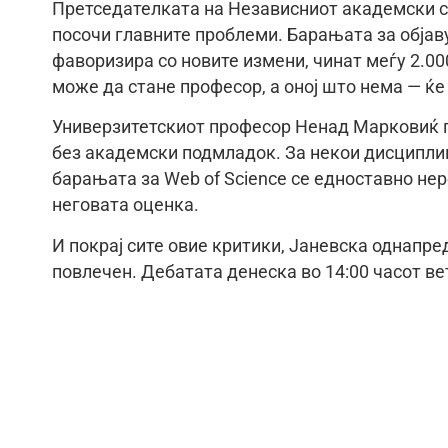
Претседателката на Независниот академски с
посочи главните проблеми. Барањата за објаву
фаворизира со новите измени, чинат меѓу 2.000
може да стане професор, а оној што нема — ќе 
Универзитетскиот професор Ненад Марковиќ п
без академски подмладок. За некои дисциплин
барањата за Web of Science се едноставно нере
неговата оценка.
И покрај сите овие критики, Јаневска однапре
повлечен. Дебатата денеска во 14:00 часот в