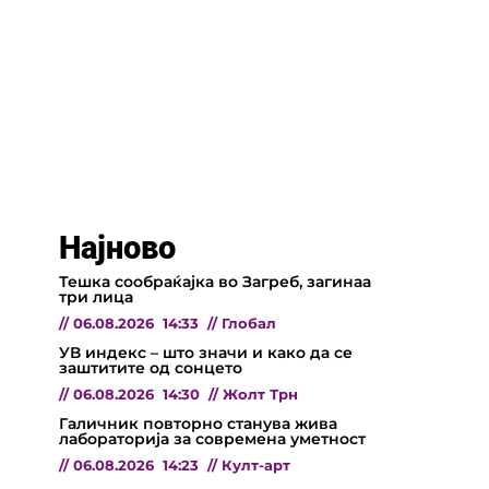
Најново
Тешка сообраќајка во Загреб, загинаа
три лица
//
06.08.2026
14:33
//
Глобал
УВ индекс – што значи и како да се
заштитите од сонцето
//
06.08.2026
14:30
//
Жолт Трн
Галичник повторно станува жива
лабораторија за современа уметност
//
06.08.2026
14:23
//
Култ-арт