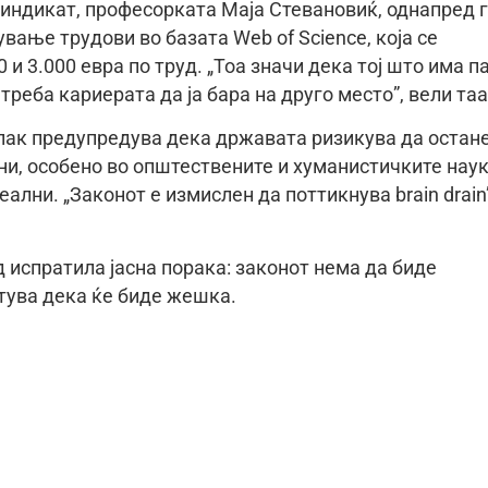
индикат, професорката Маја Стевановиќ, однапред 
вање трудови во базата Web of Science, која се
 и 3.000 евра по труд. „Тоа значи дека тој што има п
треба кариерата да ја бара на друго место”, вели таа
ак предупредува дека државата ризикува да остан
и, особено во општествените и хуманистичките наук
ални. „Законот е измислен да поттикнува brain drain”
д испратила јасна порака: законот нема да биде
етува дека ќе биде жешка.