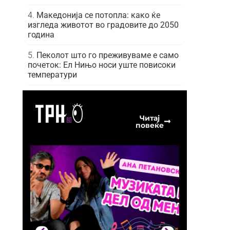
Македонија се потопла: како ќе
изгледа животот во градовите до 2050
година
Пеколот што го преживуваме е само
почеток: Ел Нињо носи уште повисоки
температури
Читај
повеќе