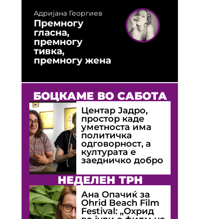
Адријана Георгиев
Премногу
гласна,
премногу
тивка,
премногу жена
БОЦКАМЕ ВО САБОТА
Центар Јадро,
простор каде
уметноста има
политичка
одговорност, а
културата е
заедничко добро
НЕДЕЛЕН ТРН
Ана Опачиќ за
Оhrid Beach Film
Festival: „Охрид