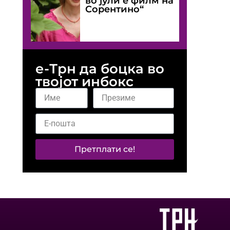
во јули е филм на
Сорентино“
е-Трн да боцка во
твојот инбокс
Претплати се!