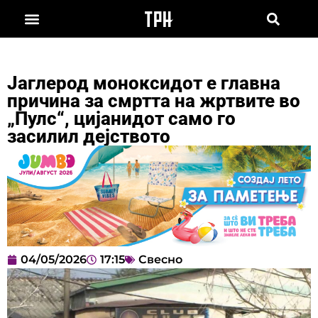
Јаглерод моноксидот е главна
причина за смртта на жртвите во
„Пулс“, цијанидот само го
засилил дејството
04/05/2026
17:15
Свесно