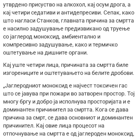
утврдено присуство на алкохол, кај осум дрога, а
кај четири седативи и антидепресиви. Сепак, како
што нагласи Станков, главната причина за смртта
е насилно задушување предизвикано од труење
со јаглерод моноксид, амбиентално и
компресивно задушување, како и термичко
оштетување на дишните органи.
Кај уште четири лица, причината за смртта биле
изгорениците и оштетувањето на белите дробови.
„Јаглеродниот моноксид е најчест токсичен гас
што се јавува при пожари во затворен простор. Тој
многу бргу и добро ја исполнува просторијата и е
доминантен причинител за смртта. Кога се дава
причина за смрт, се дава основниот и доминантен
причинител. Кај овие лица процесот на
отпочнување на смртта е од јаглероден моноксид,