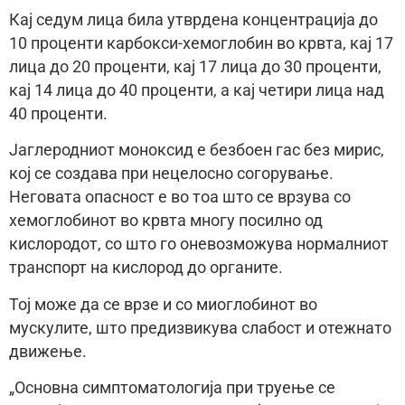
Кај седум лица била утврдена концентрација до
10 проценти карбокси-хемоглобин во крвта, кај 17
лица до 20 проценти, кај 17 лица до 30 проценти,
кај 14 лица до 40 проценти, а кај четири лица над
40 проценти.
Јаглеродниот моноксид е безбоен гас без мирис,
кој се создава при нецелосно согорување.
Неговата опасност е во тоа што се врзува со
хемоглобинот во крвта многу посилно од
кислородот, со што го оневозможува нормалниот
транспорт на кислород до органите.
Тој може да се врзе и со миоглобинот во
мускулите, што предизвикува слабост и отежнато
движење.
„Основна симптоматологија при труење се