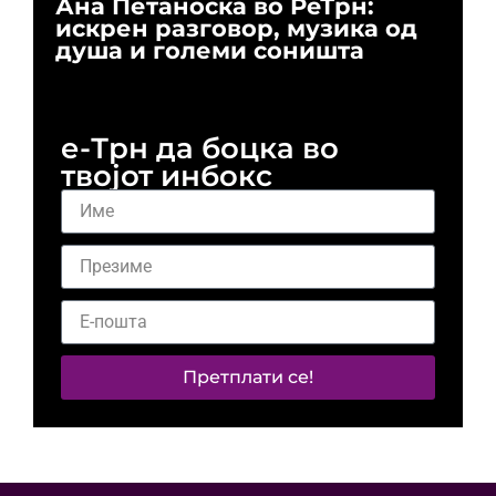
Ана Петаноска во РеТрн:
Ри
искрен разговор, музика од
го
душа и големи соништа
За
и 
е-Трн да боцка во
твојот инбокс
Претплати се!