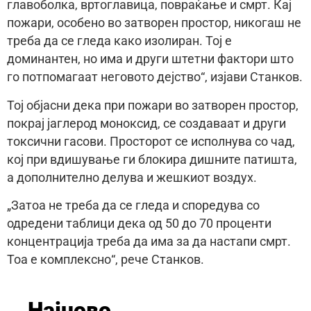
главоболка, вртоглавица, повраќање и смрт. Кај
пожари, особено во затворен простор, никогаш не
треба да се гледа како изолиран. Тој е
доминантен, но има и други штетни фактори што
го потпомагаат неговото дејство“, изјави Станков.
Тој објасни дека при пожари во затворен простор,
покрај јаглерод моноксид, се создаваат и други
токсични гасови. Просторот се исполнува со чад,
кој при вдишување ги блокира дишните патишта,
а дополнително делува и жешкиот воздух.
„Затоа не треба да се гледа и споредува со
одредени таблици дека од 50 до 70 проценти
концентрација треба да има за да настапи смрт.
Тоа е комплексно“, рече Станков.
Најново