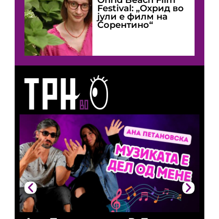
Festival: „Охрид во
јули е филм на
Сорентино“