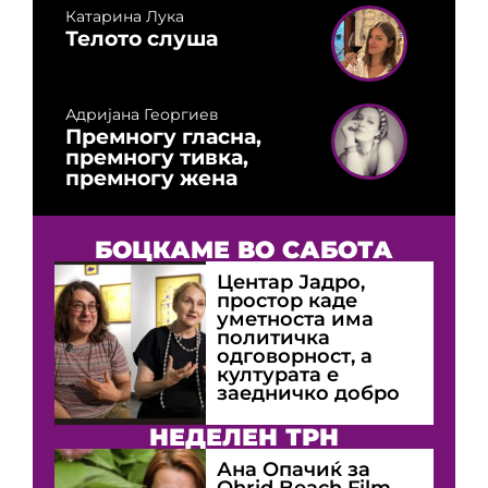
Катарина Лука
Телото слуша
Адријана Георгиев
Премногу гласна,
премногу тивка,
премногу жена
БОЦКАМЕ ВО САБОТА
Центар Јадро,
простор каде
уметноста има
политичка
одговорност, а
културата е
заедничко добро
НЕДЕЛЕН ТРН
Ана Опачиќ за
Оhrid Beach Film