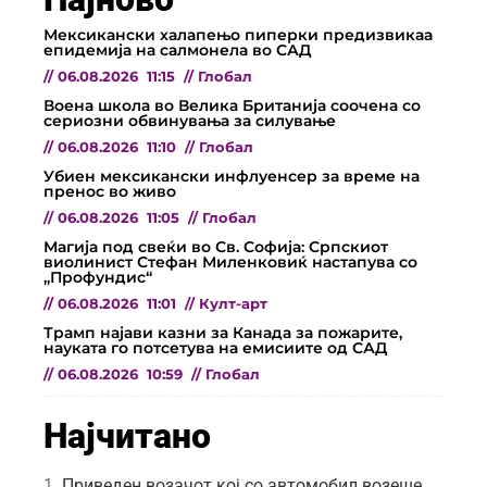
Мексикански халапењо пиперки предизвикаа
епидемија на салмонела во САД
//
06.08.2026
11:15
//
Глобал
Воена школа во Велика Британија соочена со
сериозни обвинувања за силување
//
06.08.2026
11:10
//
Глобал
Убиен мексикански инфлуенсер за време на
пренос во живо
//
06.08.2026
11:05
//
Глобал
Магија под свеќи во Св. Софија: Српскиот
виолинист Стефан Миленковиќ настапува со
„Профундис“
//
06.08.2026
11:01
//
Култ-арт
Трамп најави казни за Канада за пожарите,
науката го потсетува на емисиите од САД
//
06.08.2026
10:59
//
Глобал
Најчитано
Приведен возачот кој со автомобил возеше