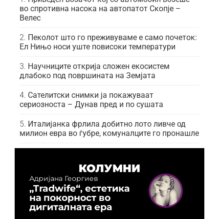
во спротивна насока на автопатот Скопје –
Велес
Пеколот што го преживуваме е само почеток:
Ел Нињо носи уште повисоки температури
Научниците открија сложен екосистем
длабоко под површината на Земјата
Сателитски снимки ја покажуваат
сериозноста – Дунав пред и по сушата
Италијанка фрлила добитно лото ливче од
милион евра во ѓубре, комуналците го пронашле
КОЛУМНИ
Адријана Георгиев
„Tradwife“, естетика
на покорност во
дигиталната ера