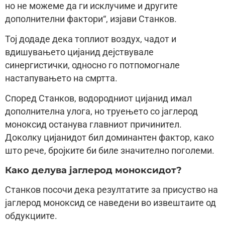
но не можеме да ги исклучиме и другите
дополнителни фактори“, изјави Станков.
Тој додаде дека топлиот воздух, чадот и
вдишувањето цијанид дејствувале
синергистички, односно го потпомогнале
настапувањето на смртта.
Според Станков, водородниот цијанид имал
дополнителна улога, но труењето со јаглерод
моноксид останува главниот причинител.
Доколку цијанидот бил доминантен фактор, како
што рече, бројките би биле значително поголеми.
Како делува јаглерод моноксидот?
Станков посочи дека резултатите за присуство на
јаглерод моноксид се наведени во извештаите од
обдукциите.