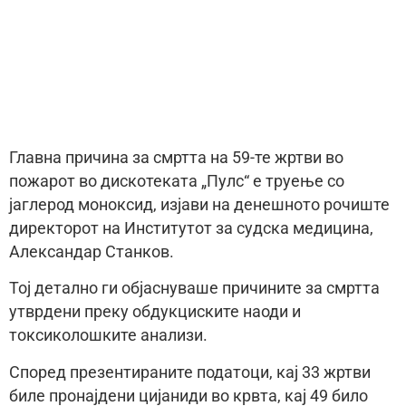
Главна причина за смртта на 59-те жртви во
пожарот во дискотеката „Пулс“ е труење со
јаглерод моноксид, изјави на денешното рочиште
директорот на Институтот за судска медицина,
Александар Станков.
Тој детално ги објаснуваше причините за смртта
утврдени преку обдукциските наоди и
токсиколошките анализи.
Според презентираните податоци, кај 33 жртви
биле пронајдени цијаниди во крвта, кај 49 било