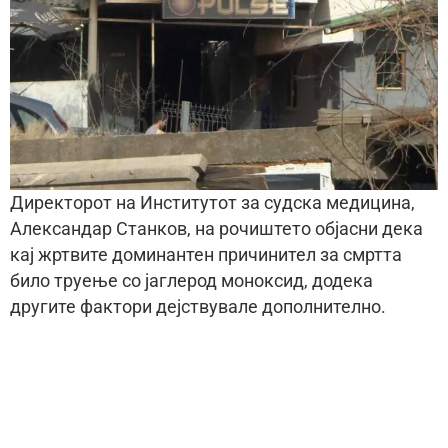
Директорот на Институтот за судска медицина,
Александар Станков, на рочиштето објасни дека
кај жртвите доминантен причинител за смртта
било труење со јаглерод моноксид, додека
другите фактори дејствувале дополнително.