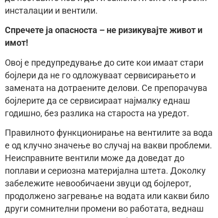
инсталации и вентили.
Спречете ја опасноста – не ризикувајте живот и
имот!
Овој е предупредување до сите кои имаат стари
бојлери да не го одложуваат сервисирањето и
замената на дотраените делови. Се препорачува
бојлерите да се сервисираат најмалку еднаш
годишно, без разлика на староста на уредот.
Правилното функционирање на вентилите за вода
е од клучно значење во случај на вакви проблеми.
Неисправните вентили може да доведат до
поплави и сериозна материјална штета. Доколку
забележите невообичаени звуци од бојлерот,
продолжено загревање на водата или какви било
други сомнителни промени во работата, веднаш