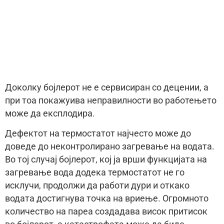
Доколку бојлерот не е сервисиран со децении, а
при тоа покажуива неправилности во работењето
може да експлодира.
Дефектот на термостатот најчесто може до
доведе до неконтролирано загревање на водата.
Во тој случај бојлерот, кој ја врши функцијата на
загревање вода додека термостатот не го
исклучи, продолжи да работи дури и откако
водата достигнува точка на вриење. Огромното
количество на пареа создадава висок притисок