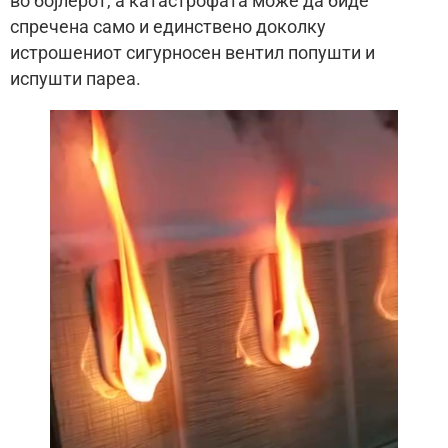
во бојлерот, а катастрофата може да биде
спречена само и единствено доколку
истрошениот сигурносен вентил попушти и
испушти пареа.