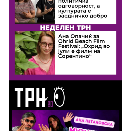
политичка
одговорност, а
културата е
заедничко добро
НЕДЕЛЕН ТРН
Ана Опачиќ за
Оhrid Beach Film
Festival: „Охрид во
јули е филм на
Сорентино“