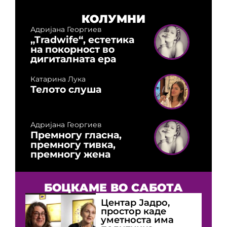
КОЛУМНИ
Адријана Георгиев
„Tradwife“, естетика
на покорност во
дигиталната ера
Катарина Лука
Телото слуша
Адријана Георгиев
Премногу гласна,
премногу тивка,
премногу жена
БОЦКАМЕ ВО САБОТА
Центар Јадро,
простор каде
уметноста има