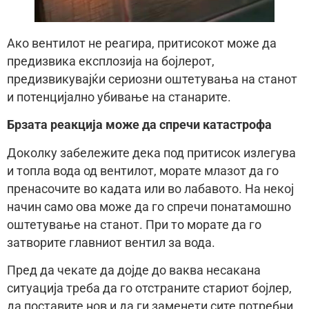
Ако вентилот не реагира, притисокот може да
предизвика експлозија на бојлерот,
предизвикувајќи сериозни оштетувања на станот
и потенцијално убивање на станарите.
Брзата реакција може да спречи катастрофа
Доколку забележите дека под притисок излегува
и топла вода од вентилот, морате млазот да го
пренасочите во кадата или во лабавото. На некој
начин само ова може да го спречи понатамошно
оштетување на станот. При то морате да го
затворите главниот вентил за вода.
Пред да чекате да дојде до ваква несакана
ситуација треба да го отстраните стариот бојлер,
да поставите нов и да ги заменети сите потребни