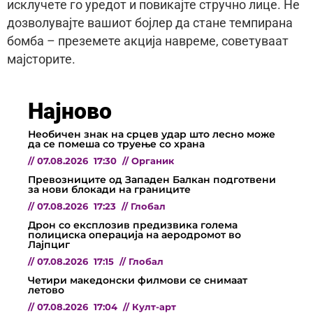
исклучете го уредот и повикајте стручно лице. Не
дозволувајте вашиот бојлер да стане темпирана
бомба – преземете акција навреме, советуваат
мајсторите.
Најново
Необичен знак на срцев удар што лесно може
да се помеша со труење со храна
//
07.08.2026
17:30
//
Органик
Превозниците од Западен Балкан подготвени
за нови блокади на границите
//
07.08.2026
17:23
//
Глобал
Дрон со експлозив предизвика голема
полициска операција на аеродромот во
Лајпциг
//
07.08.2026
17:15
//
Глобал
Четири македонски филмови се снимаат
летово
//
07.08.2026
17:04
//
Култ-арт