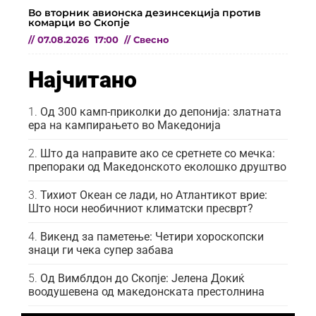
Во вторник авионска дезинсекција против
комарци во Скопје
//
07.08.2026
17:00
//
Свесно
Најчитано
Од 300 камп-приколки до депонија: златната
ера на кампирањето во Македонија
Што да направите ако се сретнете со мечка:
препораки од Македонското еколошко друштво
Тихиот Океан се лади, но Атлантикот врие:
Што носи необичниот климатски пресврт?
Викенд за паметење: Четири хороскопски
знаци ги чека супер забава
Од Вимблдон до Скопје: Јелена Докиќ
воодушевена од македонската престолнина