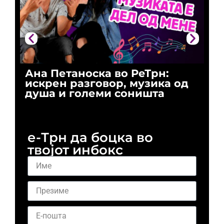
Ана Петаноска во РеТрн:
Ри
искрен разговор, музика од
го
душа и големи соништа
За
и 
е-Трн да боцка во
твојот инбокс