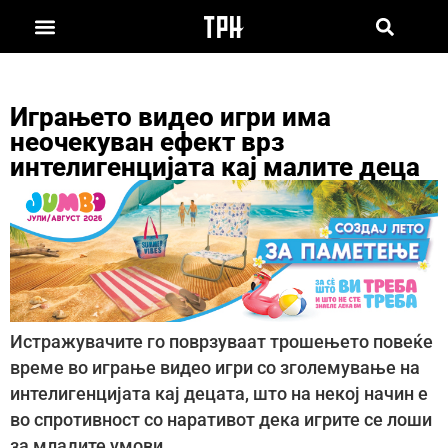
Играњето видео игри има
неочекуван ефект врз
интелигенцијата кај малите деца
Истражувачите го поврзуваат трошењето повеќе
време во играње видео игри со зголемување на
интелигенцијата кај децата, што на некој начин е
во спротивност со наративот дека игрите се лоши
за младите умови.