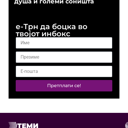
душа и големи соништа
За
и 
е-Трн да боцка во
твојот инбокс
Претплати се!
ТЕМИ