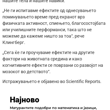
нашите тела и нашите навики.
„Не ги испитавме ефектите од однесувањето
поминувањето време пред екранот врз
физичката активност, спиењето, благосостојбата
или училишните перформанси, така што не
можеме да кажеме ништо за тоа“, рече
Клингберг.
„Сега ќе ги проучуваме ефектите на другите
фактори на животната средина и како
когнитивните ефекти се поврзани со развојот на
мозокот во детството“.
Истражувањето е објавено во Scientific Reports.
Најново
Матурантите подобри по математика и јазици,