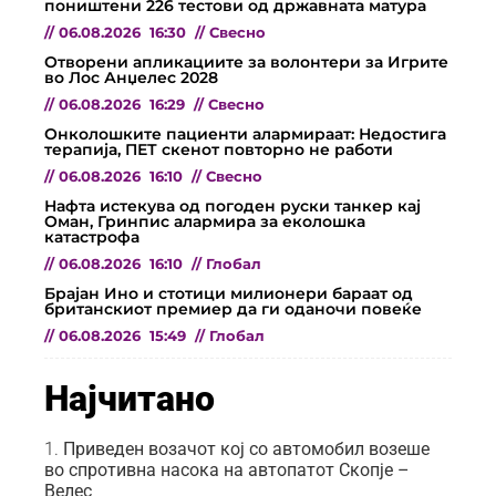
поништени 226 тестови од државната матура
//
06.08.2026
16:30
//
Свесно
Отворени апликациите за волонтери за Игрите
во Лос Анџелес 2028
//
06.08.2026
16:29
//
Свесно
Онколошките пациенти алармираат: Недостига
терапија, ПЕТ скенот повторно не работи
//
06.08.2026
16:10
//
Свесно
Нафта истекува од погоден руски танкер кај
Оман, Гринпис алармира за еколошка
катастрофа
//
06.08.2026
16:10
//
Глобал
Брајан Ино и стотици милионери бараат од
британскиот премиер да ги оданочи повеќе
//
06.08.2026
15:49
//
Глобал
Најчитано
Приведен возачот кој со автомобил возеше
во спротивна насока на автопатот Скопје –
Велес