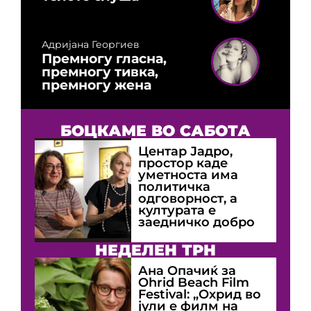
Адријана Георгиев
Премногу гласна,
премногу тивка,
премногу жена
БОЦКАМЕ ВО САБОТА
Центар Јадро,
простор каде
уметноста има
политичка
одговорност, а
културата е
заедничко добро
НЕДЕЛЕН ТРН
Ана Опачиќ за
Оhrid Beach Film
Festival: „Охрид во
јули е филм на