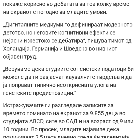
покаже корисно во дебатата за тоа колку време
на екранот е погодно за младите умови.
„Дигиталните медиуми го дефинираат модерното
детство, но неговите когнитивни ефекти се
нејасни и жестоко се дебатира“, пишува тимот од
Холандија, Германија и Шведска во нивниот
објавен труд.
„Веруваме дека студиите со генетски податоци би
можеле да ги разјаснат каузалните тврдења и да
ја поправат типично неоткриената улога на
генетските предиспозиции.“
Истражувачите ги разгледале записите за
времето поминато на екранот за 9.855 деца во
студијата ABCD, сите во САД и на возраст од 9 или
10 години. Во просек, младите изјавиле дека
поминуваат 2,5 часа дневно гледајќи телевизија