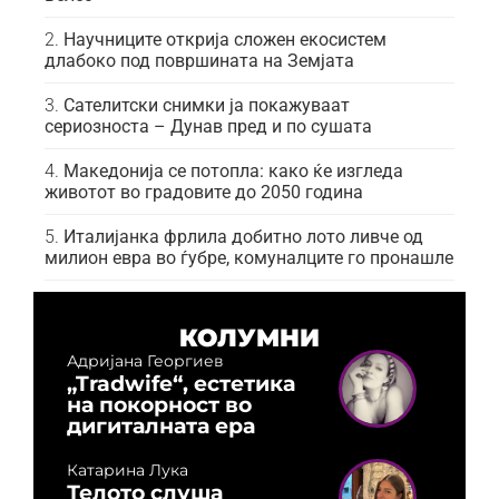
Научниците открија сложен екосистем
длабоко под површината на Земјата
Сателитски снимки ја покажуваат
сериозноста – Дунав пред и по сушата
Македонија се потопла: како ќе изгледа
животот во градовите до 2050 година
Италијанка фрлила добитно лото ливче од
милион евра во ѓубре, комуналците го пронашле
КОЛУМНИ
Адријана Георгиев
„Tradwife“, естетика
на покорност во
дигиталната ера
Катарина Лука
Телото слуша