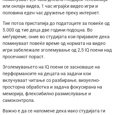
или онлајн видеа, 1 час играјќи видео игри и
половина еден час дружење преку интернет.
Тие потоа пристапија до податоците за повеќе од
5.000 од тие деца две години подоцна. Во
меѓувреме, оние во студијата кои пријавиле дека
поминуваат повеќе време од нормата на видео
игри забележале зголемување од 2,5 IQ поени над
просечниот пораст.
Зголемувањето на IQ поени се засноваше на
перформансите на децата на задачи кои
вклучуваат читање со разбирање, визуелно-
просторна обработка и задача фокусирана на
меморија, флексибилно размислување и
самоконтрола.
Важно е да се напомене дека иако студијата ги