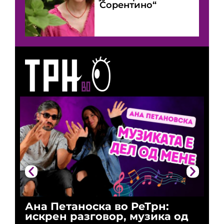
Сорентино“
Ана Петаноска во РеТрн:
Ри
искрен разговор, музика од
го