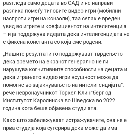
разгледа само децата во САД и не направи
разлика помеѓу типовите видео игри (мобилни
наспроти игри на конзоли), таа сепак е вреден
увид во игрите и коефициентот на интелигенција
– и ја поддржува идејата дека интелигенцијата не
е фиксна константа со која сме родени.
„Нашите резултати го поддржуваат тврдењето
дека времето на екранот генерално не ги
нарушува когнитивните способности на децата и
дека играњето видео игри всушност може да
помогне во зајакнувањето на интелигенцијата“,
рече невронаучникот Торкел Клингберг од
Институтот Каролинска во Шведска во 2022
година кога беше објавена студијата.
Како што забележуваат истражувачите, ова не е
прва студија која сугерира дека може да има