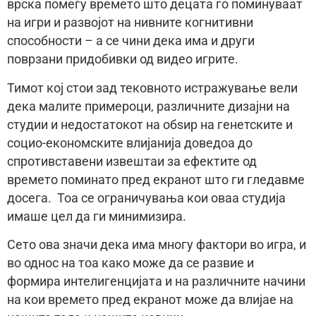
врска помеѓу времето што децата го поминуваат
на игри и развојот на нивните когнитивни
способности – а се чини дека има и други
поврзани придобивки од видео игрите.
Тимот кој стои зад тековното истражување вели
дека малите примероци, различните дизајни на
студии и недостатокот на обѕир на генетските и
социо-економските влијанија доведоа до
спротивставени извештаи за ефектите од
времето поминато пред екранот што ги гледавме
досега. Тоа се ограничувања кои оваа студија
имаше цел да ги минимизира.
Сето ова значи дека има многу фактори во игра, и
во однос на тоа како може да се развие и
формира интелигенцијата и на различните начини
на кои времето пред екранот може да влијае на