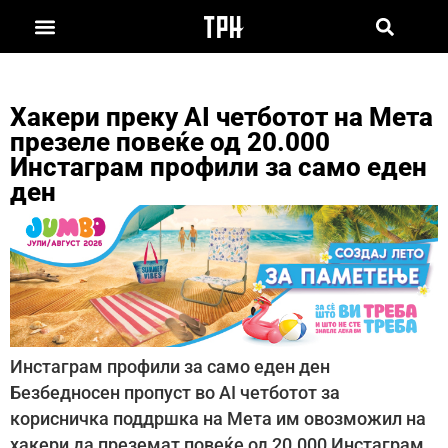
Хакери преку AI четботот на Мета
презеле повеќе од 20.000
Инстаграм профили за само еден
ден
Инстаграм профили за само еден ден
Безбедносен пропуст во AI четботот за
корисничка поддршка на Мета им овозможил на
хакери да преземат повеќе од 20.000 Инстаграм