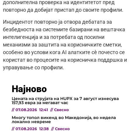
дополнителна проверка на идентитетот пред
повторно да добијат пристап до своите профили.
Инцидентот повторно ја отвора дебатата за
безбедноста на системите базирани на вештачка
интелигенција и за потребата од посилни
механизми за заштита на корисничките сметки,
особено во услови кога AI алатките сè почесто се
користат во процесите на корисничка поддршка и
управување со профили.
Најново
Цената на струјата на HUPX за 7 август изнесува
157,93 евра за мегават час
//
07.08.2026
12:41
//
Свесно
Многу топол викенд во Македонија, во недела
локално невреме
//
07.08.2026
12:38
//
Свесно