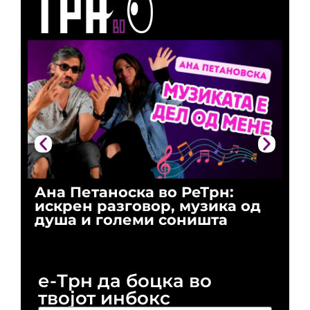
Ана Петаноска во РеТрн:
Ри
искрен разговор, музика од
го
душа и големи соништа
За
и 
е-Трн да боцка во
твојот инбокс