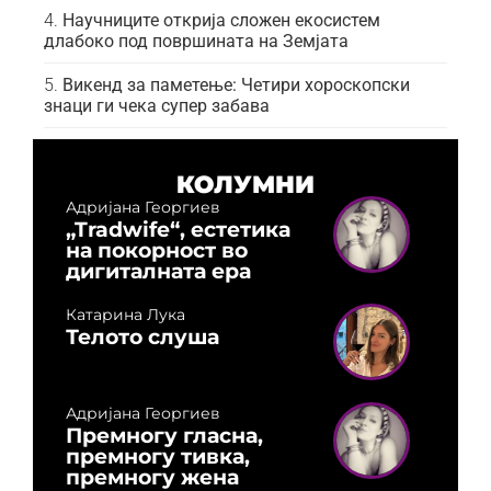
Научниците открија сложен екосистем
длабоко под површината на Земјата
Викенд за паметење: Четири хороскопски
знаци ги чека супер забава
КОЛУМНИ
Адријана Георгиев
„Tradwife“, естетика
на покорност во
дигиталната ера
Катарина Лука
Телото слуша
Адријана Георгиев
Премногу гласна,
премногу тивка,
премногу жена