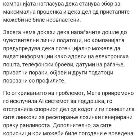
компанијата нагласува дека станува збор за
максимална проценка и дека дел од пристапите
можеби не биле неовластени.
Засега нема докази дека напаѓачите дошле до
чувствителни лични податоци, но компанијата
предупредува дека потенцијално можеле да
видат информации како адреси на електронска
пошта, телефонски броеви, датуми на раѓање,
приватни пораки, објави и други податоци
поврзани со профилите.
По откривањето на проблемот, Мета привремено
го исклучила AI системот за поддршка, го
отстранила спорниот дел од кодот и ги поништила
сите линкови за ресетирање лозинки генерирани
преку ранливоста. Дополнително, за сите
корисници кои можеби биле погодени е воведена