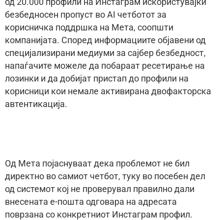
од 20.000 профили на Инстаграм искористувајќи
безбедносен пропуст во AI четботот за
корисничка поддршка на Мета, соопшти
компанијата. Според информациите објавени од
специјализирани медиуми за сајбер безбедност,
напаѓачите можеле да побараат ресетирање на
лозинки и да добијат пристап до профили на
корисници кои немале активирана двофакторска
автентикација.
Од Мета појаснуваат дека проблемот не бил
директно во самиот четбот, туку во посебен дел
од системот кој не проверувал правилно дали
внесената е-пошта одговара на адресата
поврзана со конкретниот Инстаграм профил.