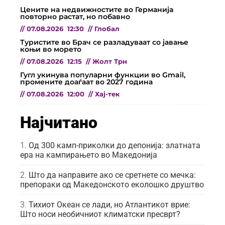
Цените на недвижностите во Германија
повторно растат, но побавно
//
07.08.2026
12:30
//
Глобал
Туристите во Брач се разладуваат со јавање
коњи во морето
//
07.08.2026
12:15
//
Жолт Трн
Гугл укинува популарни функции во Gmail,
промените доаѓаат во 2027 година
//
07.08.2026
12:00
//
Хај-тек
Најчитано
Од 300 камп-приколки до депонија: златната
ера на кампирањето во Македонија
Што да направите ако се сретнете со мечка:
препораки од Македонското еколошко друштво
Тихиот Океан се лади, но Атлантикот врие:
Што носи необичниот климатски пресврт?