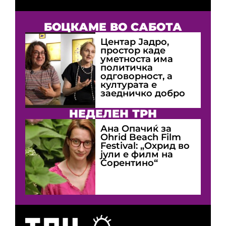
БОЦКАМЕ ВО САБОТА
Центар Јадро,
простор каде
уметноста има
политичка
одговорност, а
културата е
заедничко добро
НЕДЕЛЕН ТРН
Ана Опачиќ за
Оhrid Beach Film
Festival: „Охрид во
јули е филм на
Сорентино“