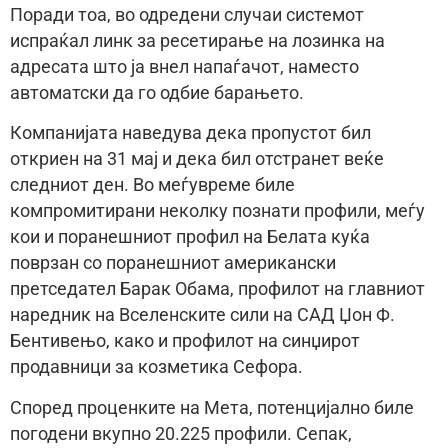
Поради тоа, во одредени случаи системот
испраќал линк за ресетирање на лозинка на
адресата што ја внел напаѓачот, наместо
автоматски да го одбие барањето.
Компанијата наведува дека пропустот бил
откриен на 31 мај и дека бил отстранет веќе
следниот ден. Во меѓувреме биле
компромитирани неколку познати профили, меѓу
кои и поранешниот профил на Белата куќа
поврзан со поранешниот американски
претседател Барак Обама, профилот на главниот
наредник на Вселенските сили на САД Џон Ф.
Бентивењо, како и профилот на синџирот
продавници за козметика Сефора.
Според проценките на Мета, потенцијално биле
погодени вкупно 20.225 профили. Сепак,