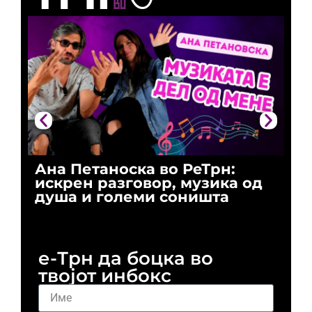
Ана Петаноска во РеТрн:
Ри
искрен разговор, музика од
го
душа и големи соништа
За
и 
е-Трн да боцка во
твојот инбокс