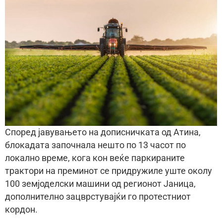
Според јавувањето на дописничката од Атина,
блокадата започнала нешто по 13 часот по
локално време, кога кон веќе паркираните
трактори на преминот се придружиле уште околу
100 земјоделски машини од регионот Јаница,
дополнително зацврстувајќи го протестниот
кордон.