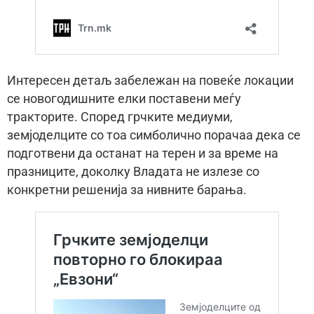
Интересен детаљ забележан на повеќе локации
се новогодишните елки поставени меѓу
тракторите. Според грчките медиуми,
земјоделците со тоа симболично порачаа дека се
подготвени да останат на терен и за време на
празниците, доколку Владата не излезе со
конкретни решенија за нивните барања.