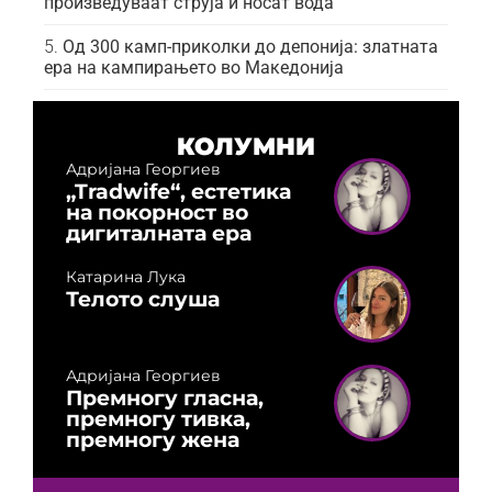
произведуваат струја и носат вода
Од 300 камп-приколки до депонија: златната
ера на кампирањето во Македонија
КОЛУМНИ
Адријана Георгиев
„Tradwife“, естетика
на покорност во
дигиталната ера
Катарина Лука
Телото слуша
Адријана Георгиев
Премногу гласна,
премногу тивка,
премногу жена