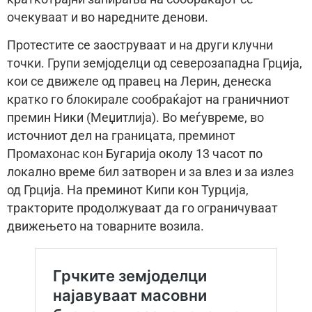
очекуваат и во наредните денови.
Протестите се заоструваат и на други клучни
точки. Групи земјоделци од северозападна Грција,
кои се движеле од правец на Лерин, денеска
кратко го блокирале сообраќајот на граничниот
премин Ники (Меџитлија). Во меѓувреме, во
источниот дел на границата, преминот
Промахонас кон Бугарија околу 13 часот по
локално време бил затворен и за влез и за излез
од Грција. На преминот Кипи кон Турција,
тракторите продолжуваат да го ограничуваат
движењето на товарните возила.