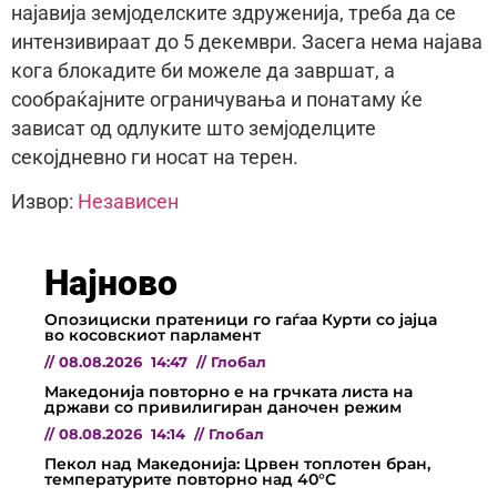
најавија земјоделските здруженија, треба да се
интензивираат до 5 декември. Засега нема најава
кога блокадите би можеле да завршат, а
сообраќајните ограничувања и понатаму ќе
зависат од одлуките што земјоделците
секојдневно ги носат на терен.
Извор:
Независен
Најново
Опозициски пратеници го гаѓаа Курти со јајца
во косовскиот парламент
//
08.08.2026
14:47
//
Глобал
Македонија повторно е на грчката листа на
држави со привилигиран даночен режим
//
08.08.2026
14:14
//
Глобал
Пекол над Македонија: Црвен топлотен бран,
температурите повторно над 40°C