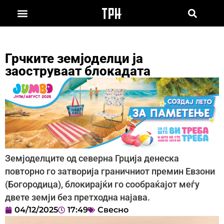
Грчките земјоделци ја
заоструваат блокадата
Земјоделците од северна Грција денеска
повторно го затворија граничниот премин Евзони
(Богородица), блокирајќи го сообраќајот меѓу
двете земји без претходна најава.
04/12/2025
17:49
Свесно