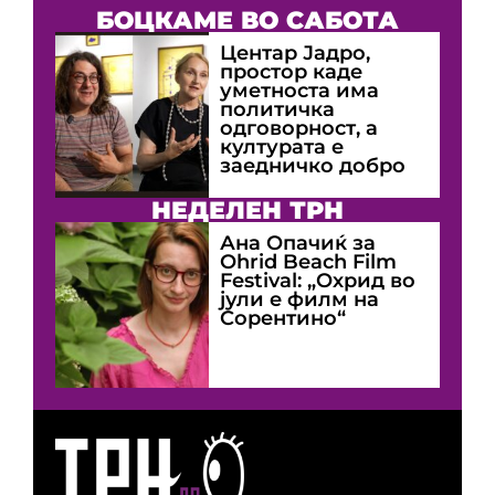
БОЦКАМЕ ВО САБОТА
Центар Јадро,
простор каде
уметноста има
политичка
одговорност, а
културата е
заедничко добро
НЕДЕЛЕН ТРН
Ана Опачиќ за
Оhrid Beach Film
Festival: „Охрид во
јули е филм на
Сорентино“