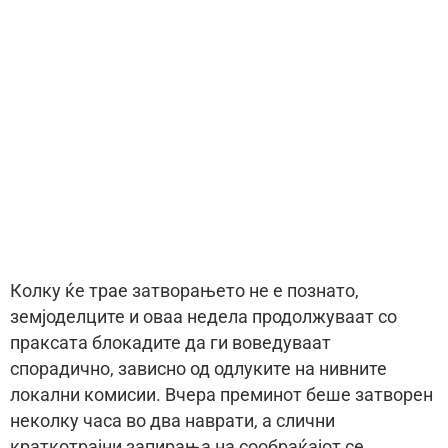
Колку ќе трае затворањето не е познато,
земјоделците и оваа недела продолжуваат со
праксата блокадите да ги воведуваат
спорадично, зависно од одлуките на нивните
локални комисии. Вчера преминот беше затворен
неколку часа во два наврати, а слични
краткотрајни запирања на сообраќајот се