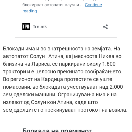
Блокади има и во внатрешноста на земјата. На
автопатот Солун–Атина, кај месноста Никеа во
близина на Лариса, се паркирани околу 1.800
трактори и е целосно прекинато сообраќањето.
Во регионот на Кардица протестите се уште
помасовни, во блокадата учествуваат над 2.000
земјоделски машини. Ограничувања има и на
излезот од Солун кон Атина, каде што
земјоделците го прекинуваат протокот на возила.