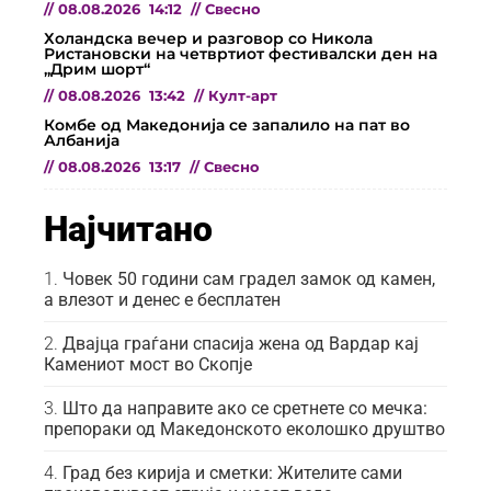
//
08.08.2026
14:12
//
Свесно
Холандска вечер и разговор со Никола
Ристановски на четвртиот фестивалски ден на
„Дрим шорт“
//
08.08.2026
13:42
//
Култ-арт
Комбе од Македонија се запалило на пат во
Албанија
//
08.08.2026
13:17
//
Свесно
Најчитано
Човек 50 години сам градел замок од камен,
а влезот и денес е бесплатен
Двајца граѓани спасија жена од Вардар кај
Камениот мост во Скопје
Што да направите ако се сретнете со мечка:
препораки од Македонското еколошко друштво
Град без кирија и сметки: Жителите сами