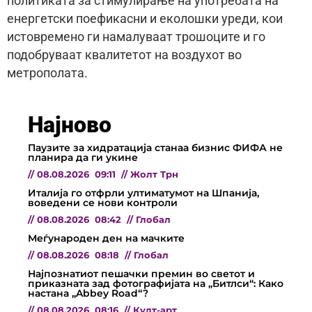
политиката за стимулирање на употребата на
енергетски поефикасни и еколошки уреди, кои
истовремено ги намалуваат трошоците и го
подобруваат квалитетот на воздухот во
метрополата.
Најново
Паузите за хидратација станаа бизнис ФИФА не
планира да ги укине
//
08.08.2026
09:11
//
Жолт Трн
Италија го отфрли ултиматумот на Шпанија,
воведени се нови контроли
//
08.08.2026
08:42
//
Глобал
Меѓународен ден на мачките
//
08.08.2026
08:18
//
Глобал
Најпознатиот пешачки премин во светот и
приказната зад фотографијата на „Битлси“: Како
настана „Abbey Road“?
//
08.08.2026
08:16
//
Култ-арт