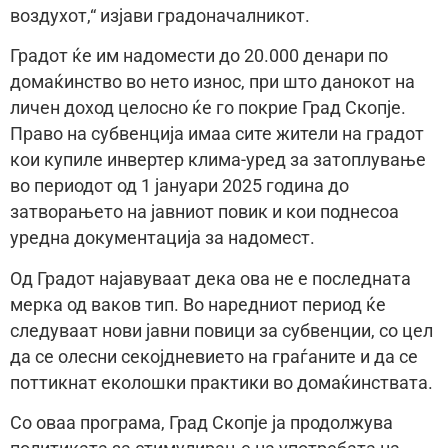
воздухот,“ изјави градоначалникот.
Градот ќе им надомести до 20.000 денари по
домаќинство во нето износ, при што данокот на
личен доход целосно ќе го покрие Град Скопје.
Право на субвенција имаа сите жители на градот
кои купиле инвертер клима-уред за затоплување
во периодот од 1 јануари 2025 година до
затворањето на јавниот повик и кои поднесоа
уредна документација за надомест.
Од Градот најавуваат дека ова не е последната
мерка од ваков тип. Во наредниот период ќе
следуваат нови јавни повици за субвенции, со цел
да се олесни секојдневието на граѓаните и да се
поттикнат еколошки практики во домаќинствата.
Со оваа програма, Град Скопје ја продолжува