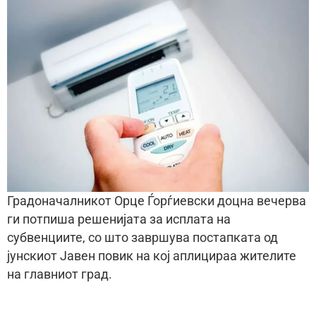
Градоначалникот Орце Ѓорѓиевски доцна вечерва
ги потпиша решенијата за исплата на
субвенциите, со што завршува постапката од
јунскиот Јавен повик на кој аплицираа жителите
на главниот град.