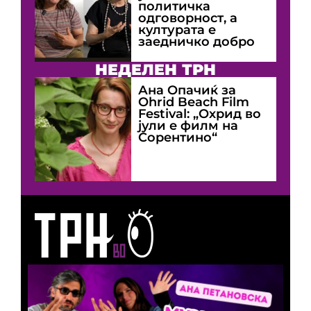
политичка
одговорност, а
културата е
заедничко добро
НЕДЕЛЕН ТРН
Ана Опачиќ за
Оhrid Beach Film
Festival: „Охрид во
јули е филм на
Сорентино“