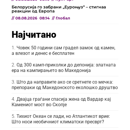
Белорусија го забрани „Еуроњуз“ – стигнаа
реакции од Европа
//
08.08.2026
08:14
//
Глобал
Најчитано
Човек 50 години сам градел замок од камен,
а влезот и денес е бесплатен
Од 300 камп-приколки до депонија: златната
ера на кампирањето во Македонија
Што да направите ако се сретнете со мечка:
препораки од Македонското еколошко друштво
Двајца граѓани спасија жена од Вардар кај
Камениот мост во Скопје
Тихиот Океан се лади, но Атлантикот врие:
Што носи необичниот климатски пресврт?