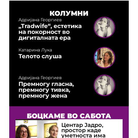
КОЛУМНИ
Адријана Георгиев
„Tradwife“, естетика
на покорност во
дигиталната ера
Катарина Лука
Телото слуша
Адријана Георгиев
Премногу гласна,
премногу тивка,
премногу жена
БОЦКАМЕ ВО САБОТА
Центар Јадро,
простор каде
уметноста има