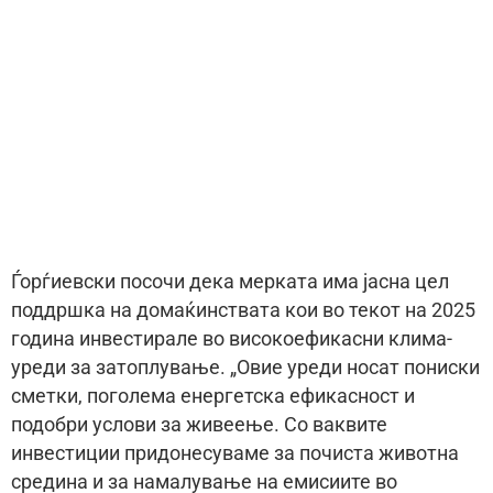
Ѓорѓиевски посочи дека мерката има јасна цел
поддршка на домаќинствата кои во текот на 2025
година инвестирале во високоефикасни клима-
уреди за затоплување. „Овие уреди носат пониски
сметки, поголема енергетска ефикасност и
подобри услови за живеење. Со ваквите
инвестиции придонесуваме за почиста животна
средина и за намалување на емисиите во