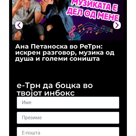
Ана Петаноска во РеТрн:
Ри
искрен разговор, музика од
го
душа и големи соништа
За
и 
е-Трн да боцка во
твојот инбокс