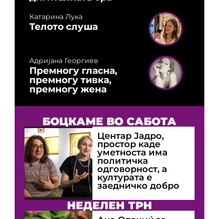
Катарина Лука
Телото слуша
Адријана Георгиев
Премногу гласна,
премногу тивка,
премногу жена
БОЦКАМЕ ВО САБОТА
Центар Јадро,
простор каде
уметноста има
политичка
одговорност, а
културата е
заедничко добро
НЕДЕЛЕН ТРН