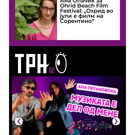
Ана Опачиќ за
Оhrid Beach Film
Festival: „Охрид во
јули е филм на
Сорентино“