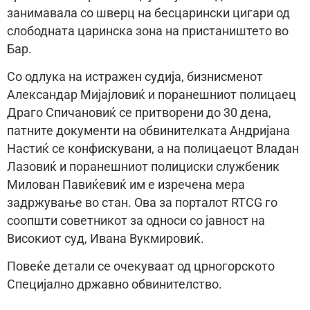
занимавала со шверц на бесцарински цигари од
слободната царинска зона на пристаништето во
Бар.
Со одлука на истражен судија, бизнисменот
Александар Мијајловиќ и поранешниот полицаец
Драго Спичановиќ се притворени до 30 дена,
патните документи на обвинителката Андријана
Настиќ се конфискувани, а на полицаецот Владан
Лазовиќ и поранешниот полициски службеник
Милован Павиќевиќ им е изречена мера
задржување во стан. Ова за порталот RTCG го
соопшти советникот за односи со јавност на
Високиот суд, Ивана Вукмировиќ.
Повеќе детали се очекуваат од црногорското
Специјално државно обвинителство.