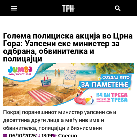
Голема полициска акција во Црна
Гора: Уапсени екс министер за
одбрана, обвинителка и
полицајци
Покрај поранешниот министер уапсени се и
десеттина други лица а меѓу нив има и
обвинителка, полицајци и бизнисмени
06/10/2025
13:19
Свесно