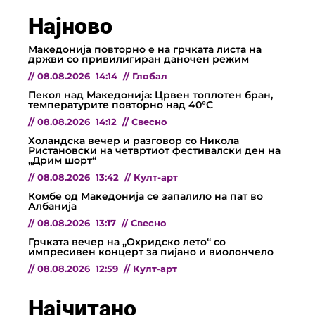
Најново
Македонија повторно е на грчката листа на
држви со привилигиран даночен режим
//
08.08.2026
14:14
//
Глобал
Пекол над Македонија: Црвен топлотен бран,
температурите повторно над 40°C
//
08.08.2026
14:12
//
Свесно
Холандска вечер и разговор со Никола
Ристановски на четвртиот фестивалски ден на
„Дрим шорт“
//
08.08.2026
13:42
//
Култ-арт
Комбе од Македонија се запалило на пат во
Албанија
//
08.08.2026
13:17
//
Свесно
Грчката вечер на „Охридско лето“ со
импресивен концерт за пијано и виолончело
//
08.08.2026
12:59
//
Култ-арт
Најчитано