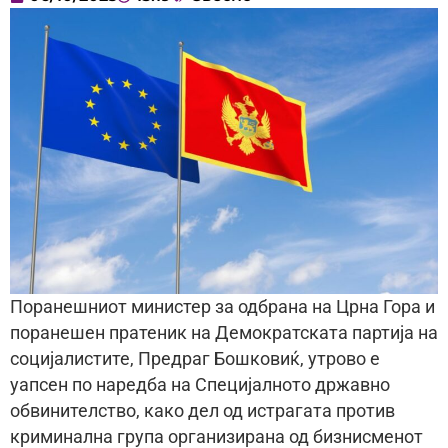
Поранешниот министер за одбрана на Црна Гора и
поранешен пратеник на Демократската партија на
социјалистите, Предраг Бошковиќ, утрово е
уапсен по наредба на Специјалното државно
обвинителство, како дел од истрагата против
криминална група организирана од бизнисменот