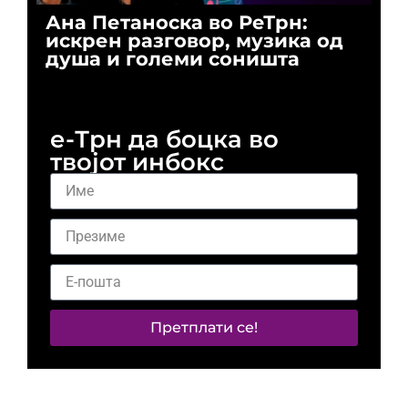
Ана Петаноска во РеТрн:
Ри
искрен разговор, музика од
го
душа и големи соништа
За
и 
е-Трн да боцка во
твојот инбокс
Претплати се!