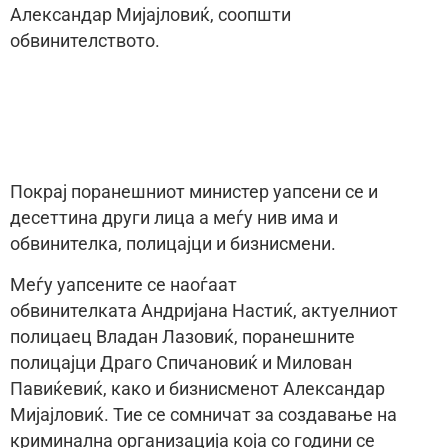
Александар Мијајловиќ, соопшти
обвинителството.
Покрај поранешниот министер уапсени се и
десеттина други лица а меѓу нив има и
обвинителка, полицајци и бизнисмени.
Меѓу уапсените се наоѓаат
обвинителката Андријана Настиќ, актуелниот
полицаец Владан Лазовиќ, поранешните
полицајци Драго Спичановиќ и Милован
Павиќевиќ, како и бизнисменот Александар
Мијајловиќ. Тие се сомничат за создавање на
криминална организација која со години се