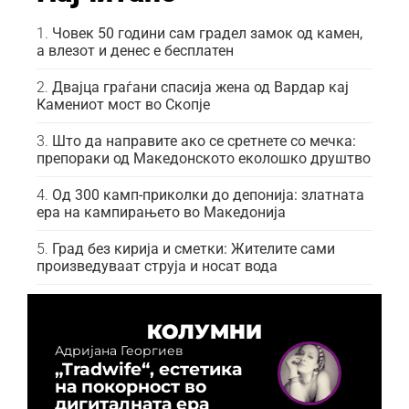
Човек 50 години сам градел замок од камен,
а влезот и денес е бесплатен
Двајца граѓани спасија жена од Вардар кај
Камениот мост во Скопје
Што да направите ако се сретнете со мечка:
препораки од Македонското еколошко друштво
Од 300 камп-приколки до депонија: златната
ера на кампирањето во Македонија
Град без кирија и сметки: Жителите сами
произведуваат струја и носат вода
КОЛУМНИ
Адријана Георгиев
„Tradwife“, естетика
на покорност во
дигиталната ера