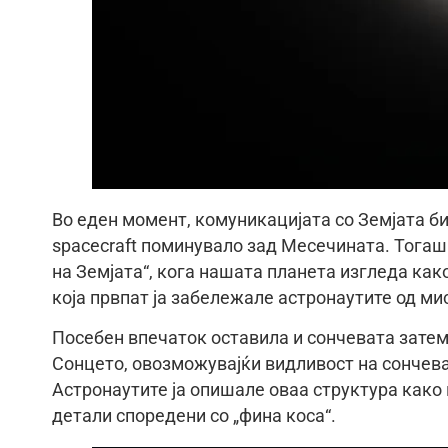
Во еден момент, комуникацијата со Земјата би
spacecraft поминувало зад Месечината. Тогаш
на Земјата“, кога нашата планета изгледа как
која првпат ја забележале астронаутите од мис
Посебен впечаток оставила и сончевата затем
Сонцето, овозможувајќи видливост на сончев
Астронаутите ја опишале оваа структура како
детали споредени со „фина коса“.