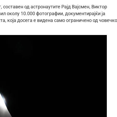
 составен од астронаутите Рајд Вајсмен, Виктор
ил околу 10.000 фотографии, документирајќи ја
а, која досега е видена само ограничено од човечк