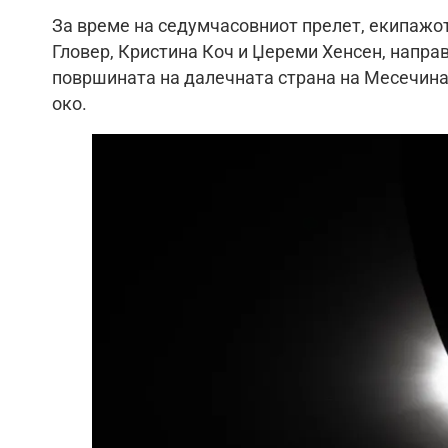
За време на седумчасовниот прелет, екипажот,
Гловер, Кристина Коч и Џереми Хенсен, направ
површината на далечната страна на Месечинат
око.