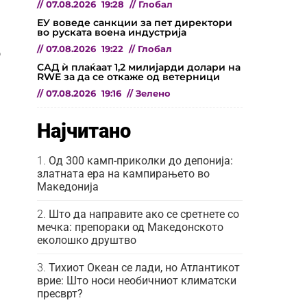
//
07.08.2026
19:28
//
Глобал
ЕУ воведе санкции за пет директори
во руската воена индустрија
//
07.08.2026
19:22
//
Глобал
о
САД ѝ плаќаат 1,2 милијарди долари на
RWE за да се откаже од ветерници
//
07.08.2026
19:16
//
Зелено
Најчитано
Од 300 камп-приколки до депонија:
златната ера на кампирањето во
Македонија
Што да направите ако се сретнете со
мечка: препораки од Македонското
еколошко друштво
Тихиот Океан се лади, но Атлантикот
врие: Што носи необичниот климатски
пресврт?