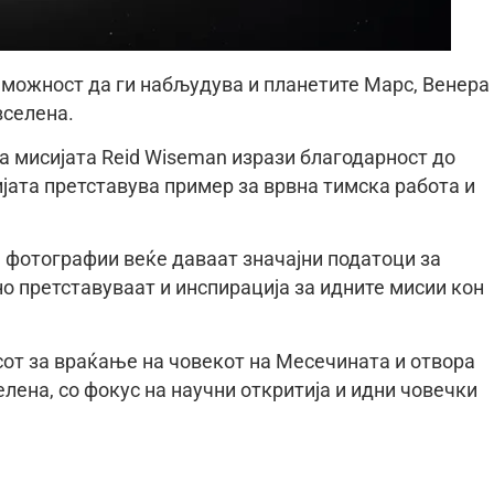
можност да ги набљудува и планетите Марс, Венера
вселена.
 мисијата Reid Wiseman изрази благодарност до
јата претставува пример за врвна тимска работа и
 фотографии веќе даваат значајни податоци за
о претставуваат и инспирација за идните мисии кон
сот за враќање на човекот на Месечината и отвора
лена, со фокус на научни откритија и идни човечки