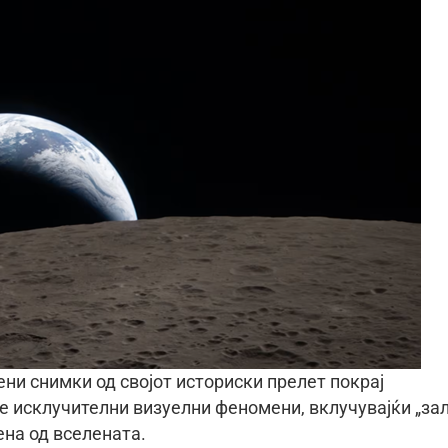
дени снимки од својот историски прелет покрај
 исклучителни визуелни феномени, вклучувајќи „за
ена од вселената.