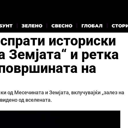
БУНТ
ЗЕЛЕНО
СВЕСНО
ГЛОБАЛ
СТОР
 испрати историски
а Земјата“ и ретка
површината на
мки од Месечината и Земјата, вклучувајќи „залез на
видено од вселената.