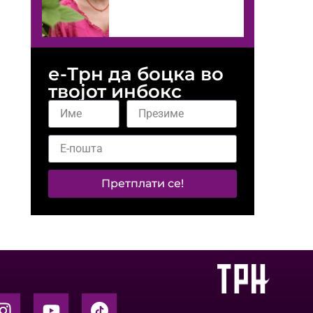
е-Трн да боцка во
твојот инбокс
Претплати се!