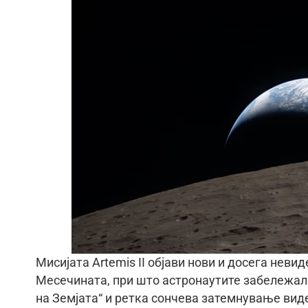
Мисијата Artemis II објави нови и досега неви
Месечината, при што астронаутите забележале
на Земјата“ и ретка сончева затемнување вид