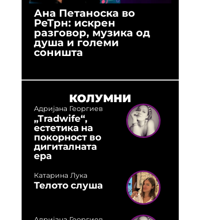
Ана Петаноска во
Ристо 
РеТрн: искрен
(Арханг
разговор, музика од
години
душа и големи
студио:
соништа
музика,
оловни
КОЛУМНИ
Адријана Георгиев
„Tradwife“,
естетика на
покорност во
дигиталната
ера
Катарина Лука
Телото слуша
Адријана Георгиев