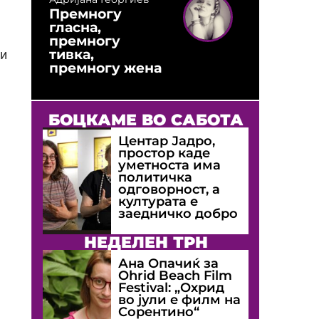
Премногу
гласна,
премногу
тивка,
 и
премногу жена
БОЦКАМЕ ВО САБОТА
Центар Јадро,
простор каде
уметноста има
политичка
одговорност, а
културата е
заедничко добро
НЕДЕЛЕН ТРН
Ана Опачиќ за
Оhrid Beach Film
Festival: „Охрид
во јули е филм на
Сорентино“