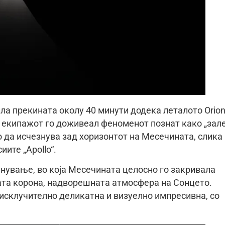
ла прекината околу 40 минути додека леталото Orio
 екипажот го доживеал феноменот познат како „зал
о да исчезнува зад хоризонтот на Месечината, слика
иите „Apollo“.
нување, во која Месечината целосно го закривала
ата корона, надворешната атмосфера на Сонцето.
 исклучително деликатна и визуелно импресивна, со