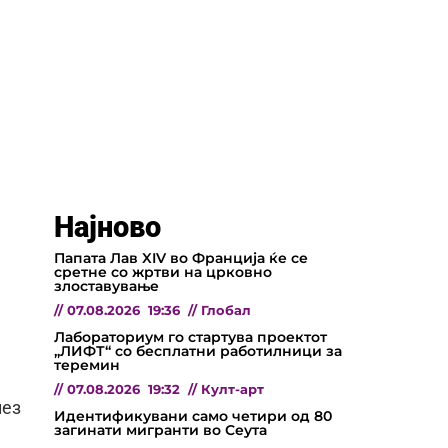
Најново
Папата Лав XIV во Франција ќе се
сретне со жртви на црковно
злоставување
//
07.08.2026
19:36
//
Глобал
Лабораториум го стартува проектот
„ЛИФТ“ со бесплатни работилници за
теремин
//
07.08.2026
19:32
//
Култ-арт
лез
Идентификувани само четири од 80
загинати мигранти во Сеута