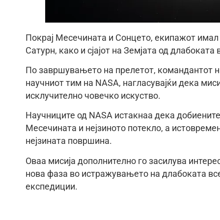
Покрај Месечината и Сонцето, екипажот имал 
Сатурн, како и сјајот на Земјата од длабоката 
По завршувањето на прелетот, командантот на
научниот тим на NASA, нагласувајќи дека миси
исклучително човечко искуство.
Научниците од NASA истакнаа дека добиените
Месечината и нејзиното потекло, а истовремен
нејзината површина.
Оваа мисија дополнително го засилува интере
нова фаза во истражувањето на длабоката все
експедиции.