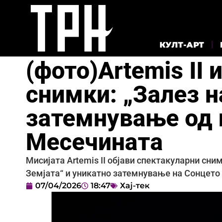
КУЛТ-АРТ
(фото)Artemis II
снимки: „Залез н
затемнување од 
Месечината
Мисијата Artemis II објави спектакуларни сни
Земјата“ и уникатно затемнување на Сонцето 
07/04/2026
18:47
Хај-тек