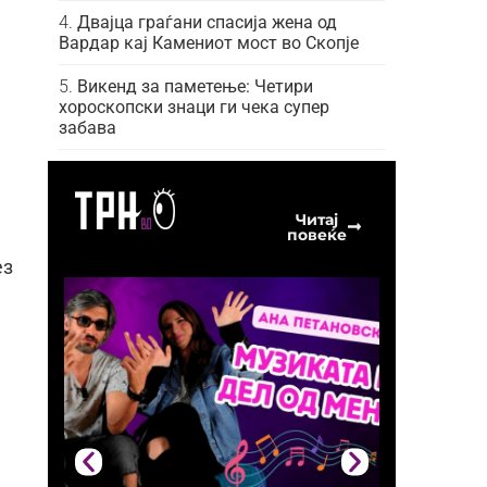
Двајца граѓани спасија жена од
Вардар кај Камениот мост во Скопје
Викенд за паметење: Четири
хороскопски знаци ги чека супер
забава
Читај
повеќе
n
ез