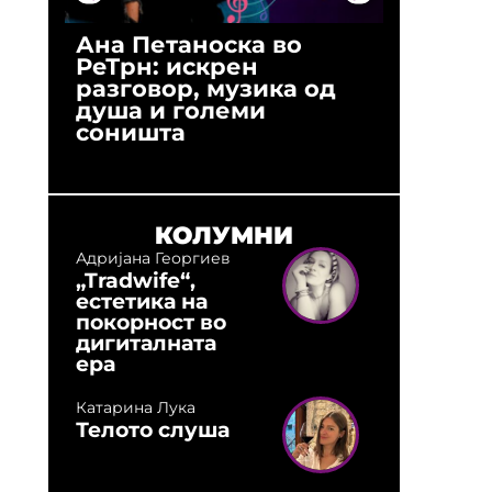
Ана Петаноска во
Ристо 
РеТрн: искрен
(Арханг
разговор, музика од
години
душа и големи
студио:
соништа
музика,
оловни
КОЛУМНИ
Адријана Георгиев
„Tradwife“,
естетика на
покорност во
дигиталната
ера
Катарина Лука
Телото слуша