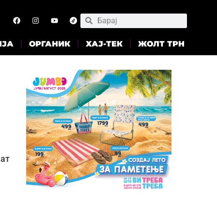
ИЈА
ОРГАНИК
ХАЈ-ТЕК
ЖОЛТ ТРН
аат