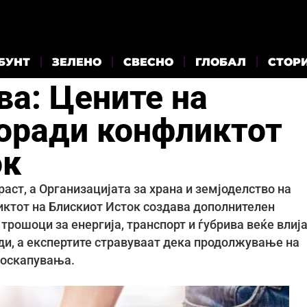
БУНТ
ЗЕЛЕНО
СВЕСНО
ГЛОБАЛ
СТОР
а: Цените на
поради конфликтот
ок
аст, а Организацијата за храна и земјоделство на
ктот на Блискиот Исток создава дополнителен
трошоци за енергија, транспорт и ѓубрива веќе влиј
ди, а експертите стравуваат дека продолжување на
поскапувања.