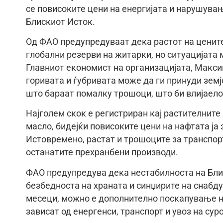
се повисоките цени на енергијата и нарушува
Блискиот Исток.
Од ФАО предупредуваат дека растот на цените
глобални резерви на житарки, но ситуацијата
Главниот економист на организацијата, Макси
горивата и ѓубривата може да ги принуди зем
што бараат помалку трошоци, што би влијаело
Најголем скок е регистриран кај растителните
масло, бидејќи повисоките цени на нафтата ја
Истовремено, растат и трошоците за транспорт
останатите прехранбени производи.
ФАО предупредува дека нестабилноста на Бли
безбедноста на храната и синџирите на снаб
месеци, можно е дополнително поскапување на
зависат од енергенси, транспорт и увоз на сур