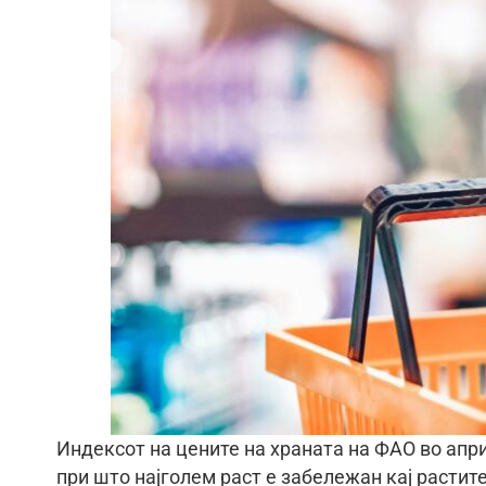
Индексот на цените на храната на ФАО во апри
при што најголем раст е забележан кај растит