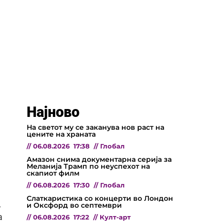
Најново
На светот му се заканува нов раст на
цените на храната
//
06.08.2026
17:38
//
Глобал
Амазон снима документарна серија за
Меланија Трамп по неуспехот на
скапиот филм
//
06.08.2026
17:30
//
Глобал
Слаткаристика со концерти во Лондон
,
и Оксфорд во септември
а
//
06.08.2026
17:22
//
Култ-арт