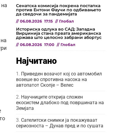
 на
Сенатска комисија покрена постапка
против Ентони Фаучи по одбивањето
да сведочи за пандемијата
//
06.08.2026
17:15
//
Глобал
Историска одлука во САД: Западна
Вирџинија стана првата американска
држава што целосно забрани абортус
 на
//
06.08.2026
17:00
//
Глобал
ури
Најчитано
Приведен возачот кој со автомобил
возеше во спротивна насока на
автопатот Скопје – Велес
Научниците открија сложен
екосистем длабоко под површината на
Земјата
е
то
Сателитски снимки ја покажуваат
сериозноста – Дунав пред и по сушата