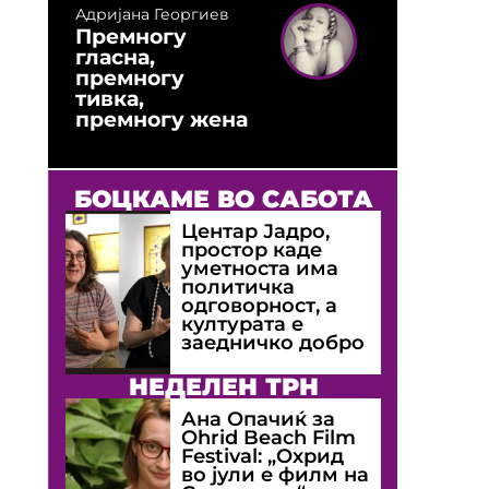
Адријана Георгиев
Премногу
гласна,
премногу
тивка,
премногу жена
БОЦКАМЕ ВО САБОТА
Центар Јадро,
простор каде
уметноста има
политичка
одговорност, а
културата е
заедничко добро
НЕДЕЛЕН ТРН
Ана Опачиќ за
Оhrid Beach Film
Festival: „Охрид
во јули е филм на