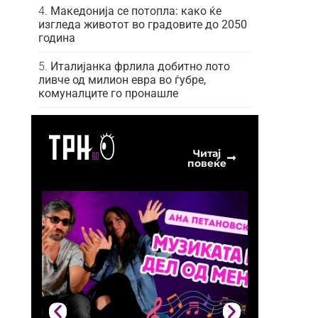
Македонија се потопла: како ќе
изгледа животот во градовите до 2050
година
Италијанка фрлила добитно лото
ливче од милион евра во ѓубре,
комуналците го пронашле
Читај
повеќе