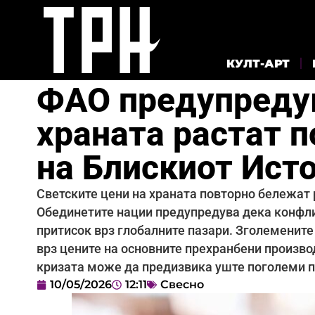
КУЛТ-АРТ
ФАО предупредув
храната растат 
на Блискиот Ист
Светските цени на храната повторно бележат р
Обединетите нации предупредува дека конфли
притисок врз глобалните пазари. Зголемените 
врз цените на основните прехранбени произво
кризата може да предизвика уште поголеми 
10/05/2026
12:11
Свесно