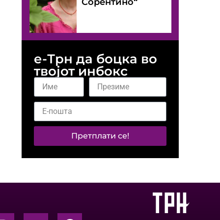
Сорентино“
е-Трн да боцка во
твојот инбокс
Претплати се!