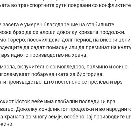
њата во транспортните рути поврзани со конфликтите
 засега е умерен благодарение на стабилните
 може брзо да се влоши доколку кризата продолжи.
мо Тореро, посочил дека долг период на високи цени
јоделците да садат помалку или да преминат на култ
 врз идното производство на храна.
 масла, вклучително сончогледово, палмино и соино
 зголемуваат побарувачката за биогорива.
 и производство, што постепено се прелева и врз
скиот Исток веќе има глобални последици врз
дување. Доколку конфликтот продолжи и во нареднит
 храната во многу земји, особено кај производите ш
овини.