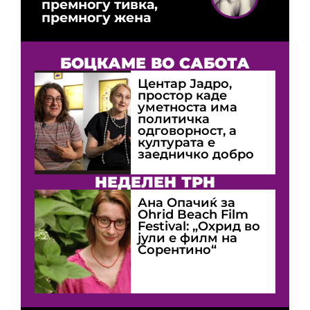
премногу тивка,
премногу жена
БОЦКАМЕ ВО САБОТА
Центар Јадро,
простор каде
уметноста има
политичка
одговорност, а
културата е
заедничко добро
НЕДЕЛЕН ТРН
Ана Опачиќ за
Оhrid Beach Film
Festival: „Охрид во
јули е филм на
Сорентино“