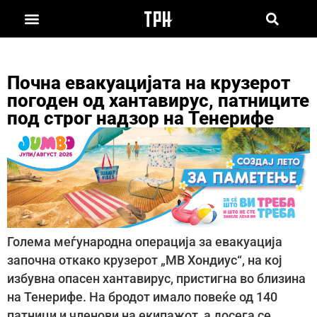
Почна евакуацијата на крузерот
погоден од хантавирус, патниците
под строг надзор на Тенерифе
Голема меѓународна операција за евакуација
започна откако крузерот „МВ Хондиус“, на кој
избувна опасен хантавирус, пристигна во близина
на Тенерифе. На бродот имало повеќе од 140
патници и членови на екипажот, а досега се