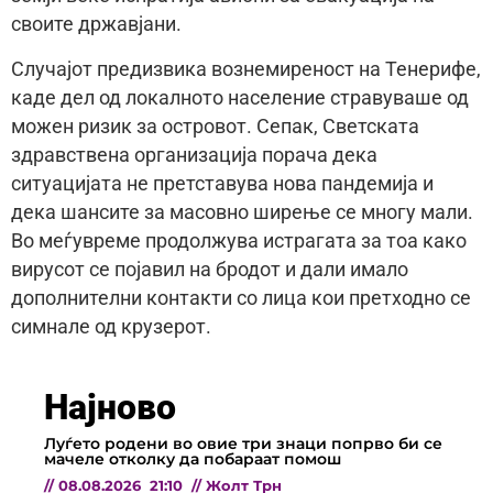
своите државјани.
Случајот предизвика вознемиреност на Тенерифе,
каде дел од локалното население стравуваше од
можен ризик за островот. Сепак, Светската
здравствена организација порача дека
ситуацијата не претставува нова пандемија и
дека шансите за масовно ширење се многу мали.
Во меѓувреме продолжува истрагата за тоа како
вирусот се појавил на бродот и дали имало
дополнителни контакти со лица кои претходно се
симнале од крузерот.
Најново
Луѓето родени во овие три знаци попрво би се
мачеле отколку да побараат помош
//
08.08.2026
21:10
//
Жолт Трн