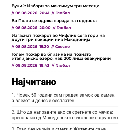
Вучиќ: Избори за максимум три месеци
//
08.08.2026
20:41
//
Глобал
Во Прага се одржа парада на гордоста
//
08.08.2026
20:00
//
Глобал
Изгаснат пожарот во Чифлик сега гори на
други три локации низ Македонија
//
08.08.2026
19:20
//
Свесно
Голем пожар во близина на познато
италијанско езеро, над 200 лица евакуирани
//
08.08.2026
18:43
//
Глобал
Најчитано
Човек 50 години сам градел замок од камен,
а влезот и денес е бесплатен
Што да направите ако се сретнете со мечка:
препораки од Македонското еколошко друштво
Град без кирија и сметки: Жителите сами