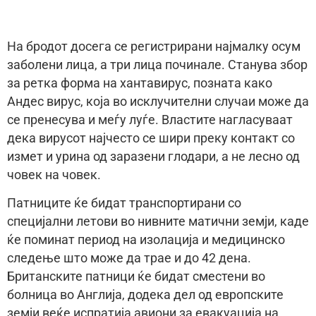
На бродот досега се регистрирани најмалку осум
заболени лица, а три лица починале. Станува збор
за ретка форма на хантавирус, позната како
Андес вирус, која во исклучителни случаи може да
се пренесува и меѓу луѓе. Властите нагласуваат
дека вирусот најчесто се шири преку контакт со
измет и урина од заразени глодари, а не лесно од
човек на човек.
Патниците ќе бидат транспортирани со
специјални летови во нивните матични земји, каде
ќе поминат период на изолација и медицинско
следење што може да трае и до 42 дена.
Британските патници ќе бидат сместени во
болница во Англија, додека дел од европските
земји веќе испратија авиони за евакуација на