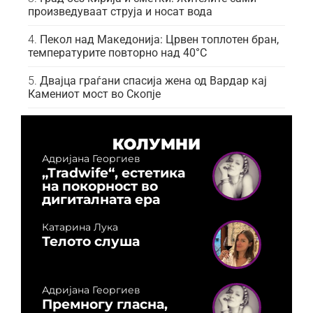
произведуваат струја и носат вода
Пекол над Македонија: Црвен топлотен бран,
температурите повторно над 40°C
Двајца граѓани спасија жена од Вардар кај
Камениот мост во Скопје
КОЛУМНИ
Адријана Георгиев
„Tradwife“, естетика
на покорност во
дигиталната ера
Катарина Лука
Телото слуша
Адријана Георгиев
Премногу гласна,