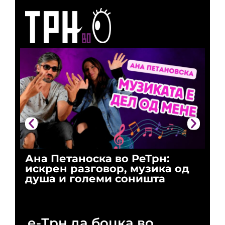
Ана Петаноска во РеТрн:
Ри
искрен разговор, музика од
го
душа и големи соништа
За
и 
е-Трн да боцка во