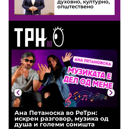
духовно, културно,
општествено
Ана Петаноска во РеТрн:
Ри
искрен разговор, музика од
го
душа и големи соништа
За