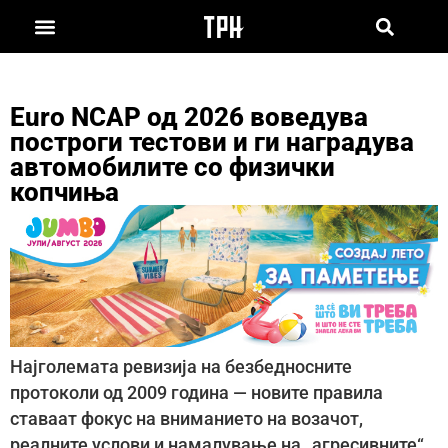
Euro NCAP од 2026 воведува
построги тестови и ги наградува
автомобилите со физички
копчиња
Најголемата ревизија на безбедносните
протоколи од 2009 година — новите правила
ставаат фокус на вниманието на возачот,
реалните услови и намалување на „агресивните“