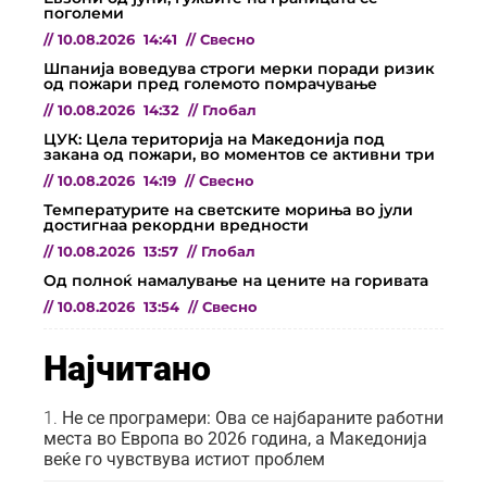
поголеми
//
10.08.2026
14:41
//
Свесно
Шпанија воведува строги мерки поради ризик
од пожари пред големото помрачување
//
10.08.2026
14:32
//
Глобал
ЦУК: Цела територија на Македонија под
закана од пожари, во моментов се активни три
//
10.08.2026
14:19
//
Свесно
Температурите на светските мориња во јули
достигнаа рекордни вредности
//
10.08.2026
13:57
//
Глобал
Од полноќ намалување на цените на горивата
//
10.08.2026
13:54
//
Свесно
Најчитано
Не се програмери: Ова се најбараните работни
места во Европа во 2026 година, а Македонија
веќе го чувствува истиот проблем