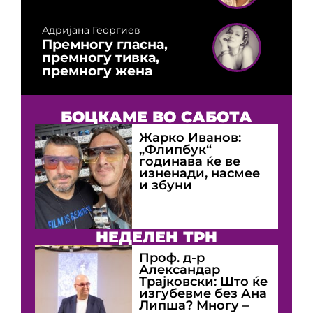
Адријана Георгиев
Премногу гласна,
премногу тивка,
премногу жена
БОЦКАМЕ ВО САБОТА
Жарко Иванов:
„Флипбук“
годинава ќе ве
изненади, насмее
и збуни
НЕДЕЛЕН ТРН
Проф. д-р
Александар
Трајковски: Што ќе
изгубевме без Ана
Липша? Многу –