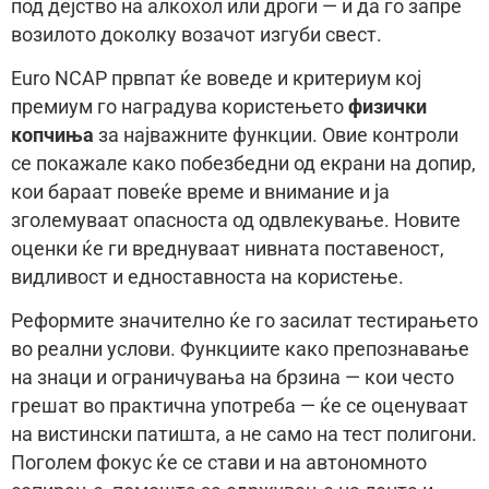
под дејство на алкохол или дроги — и да го запре
возилото доколку возачот изгуби свест.
Euro NCAP првпат ќе воведе и критериум кој
премиум го наградува користењето
физички
копчиња
за најважните функции. Овие контроли
се покажале како побезбедни од екрани на допир,
кои бараат повеќе време и внимание и ја
зголемуваат опасноста од одвлекување. Новите
оценки ќе ги вреднуваат нивната поставеност,
видливост и едноставноста на користење.
Реформите значително ќе го засилат тестирањето
во реални услови. Функциите како препознавање
на знаци и ограничувања на брзина — кои често
грешат во практична употреба — ќе се оценуваат
на вистински патишта, а не само на тест полигони.
Поголем фокус ќе се стави и на автономното