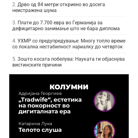
Дрво од 84 метри откриено во досега
неистражена шума
Плати до 7.700 евра во Германија за
дефицитарно занимање што не бара диплома
УХМР со предупредување: Многу топло време
со локална нестабилност најмалку до четврток
Зошто косата побелува: Науката ги објаснува
вистинските причини
КОЛУМНИ
Адријана Георгиев
„Tradwife“, естетика
на покорност во
дигиталната ера
Катарина Лука
Телото слуша