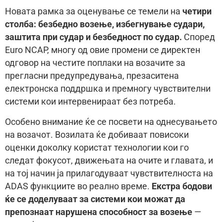
Новата рамка за оценување се темели на
четири
столба: безбедно возење, избегнување судари,
заштита при судар и безбедност по судар.
Според
Euro NCAP, многу од овие промени се директен
одговор на честите поплаки на возачите за
прегласни предупредувања, презаситена
електронска поддршка и премногу чувствителни
системи кои интервенираат без потреба.
Особено внимание ќе се посвети на однесувањето
на возачот. Возилата ќе добиваат повисоки
оценки доколку користат технологии кои го
следат фокусот, движењата на очите и главата, и
на тој начин ја прилагодуваат чувствителноста на
ADAS функциите во реално време.
Екстра бодови
ќе се доделуваат за системи кои можат да
препознаат нарушена способност за возење
—