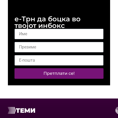
и 
е-Трн да боцка во
твојот инбокс
Претплати се!
ТЕМИ