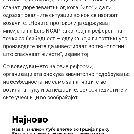
станат „порелевантни од кога било“ и да ги
одразат реалните ситуации во кои се наоѓаат
возачите. „Новите протоколи ја одржуваат
мисијата на Euro NCAP како крајна референтна
точка за безбедност — одлука која ги поттикнува
производителите да инвестираат во технологии
што спасуваат животи“, изјави тој.
Со воведувањето на овие реформи,
организацијата очекува значително подобрување
на безбедноста, не само за патниците во
возилата, туку и за пешаците, велосипедистите и
сите учесници во сообраќајот.
Најново
Над 1,1 милион луѓе влегле во Грција преку
Евзони од јуни, гужвите на границата сè