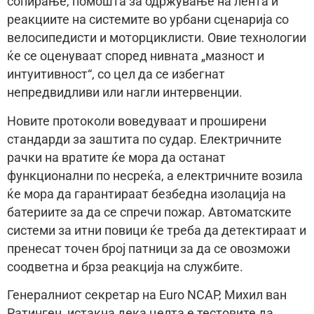
сопирање, помошта за одржување на лента и
реакциите на системите во урбани сценарија со
велосипедисти и моторциклисти. Овие технологии
ќе се оценуваат според нивната „мазност и
интуитивност“, со цел да се избегнат
непредвидливи или нагли интервенции.
Новите протоколи воведуваат и проширени
стандарди за заштита по судар. Електричните
рачки на вратите ќе мора да останат
функционални по несреќа, а електричните возила
ќе мора да гарантираат безбедна изолација на
батериите за да се спречи пожар. Автоматските
системи за итни повици ќе треба да детектираат и
пренесат точен број патници за да се овозможи
соодветна и брза реакција на службите.
Генералниот секретар на Euro NCAP, Михил ван
Ратинген, истакна дека целта е тестовите да