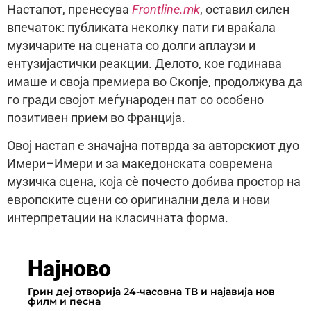
Настапот, пренесува
Frontline.mk
, оставил силен
впечаток: публиката неколку пати ги враќала
музичарите на сцената со долги аплаузи и
ентузијастички реакции. Делото, кое годинава
имаше и своја премиера во Скопје, продолжува да
го гради својот меѓународен пат со особено
позитивен прием во Франција.
Овој настап е значајна потврда за авторскиот дуо
Имери–Имери и за македонската современа
музичка сцена, која сè почесто добива простор на
европските сцени со оригинални дела и нови
интерпретации на класичната форма.
Најново
Грин деј отворија 24-часовна ТВ и најавија нов
филм и песна