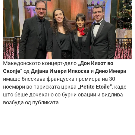
Македонското концерт-дело
„Дон Кихот во
Скопје“
од
Дијана Имери Илкоска
и
Дино Имери
имаше блескава француска премиера на 30
ноември во париската црква
„Petite Etoile“
, каде
што беше дочекано со бурни овации и видлива
возбуда од публиката.