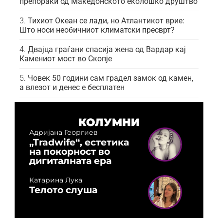
препораки од Македонското еколошко друштво
Тихиот Океан се лади, но Атлантикот врие:
Што носи необичниот климатски пресврт?
Двајца граѓани спасија жена од Вардар кај
Камениот мост во Скопје
Човек 50 години сам градел замок од камен,
а влезот и денес е бесплатен
КОЛУМНИ
Адријана Георгиев
„Tradwife“, естетика
на покорност во
дигиталната ера
Катарина Лука
Телото слуша