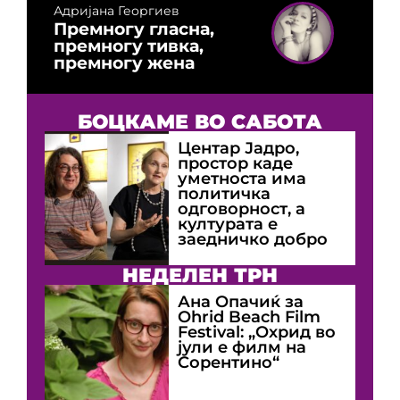
Адријана Георгиев
Премногу гласна,
премногу тивка,
премногу жена
БОЦКАМЕ ВО САБОТА
Центар Јадро,
простор каде
уметноста има
политичка
одговорност, а
културата е
заедничко добро
НЕДЕЛЕН ТРН
Ана Опачиќ за
Оhrid Beach Film
Festival: „Охрид во
јули е филм на
Сорентино“