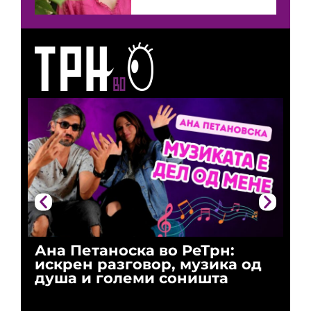
Ана Петаноска во РеТрн:
Ри
искрен разговор, музика од
го
душа и големи соништа
За
и 