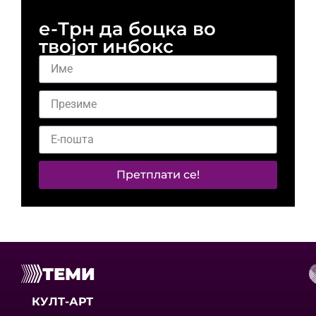
е-Трн да боцка во
твојот инбокс
Претплати се!
ТЕМИ
КУЛТ-АРТ