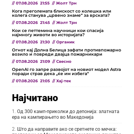
//
07.08.2026
21:55
//
Жолт Трн
Кога преголемата блискост со колешка или
колега станува „црвено знаме“ за врската?
//
07.08.2026
21:45
//
Жолт Трн
Кои се петтемина научници кои спасија
најмногу животи во историјата?
//
07.08.2026
21:30
//
Органик
Огнот кај Долна Белица зафати противпожарно
возило и повреди двајца пожарникари
//
07.08.2026
21:09
//
Свесно
OpenAI го запре развојот на новиот модел Astra
поради страв дека „ќе им избега“
//
07.08.2026
21:05
//
Хај-тек
Најчитано
Од 300 камп-приколки до депонија: златната
ера на кампирањето во Македонија
Што да направите ако се сретнете со мечка: