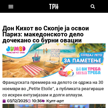
Дон Кихот во Скопје ја освои
Париз: македонското дело
дочекано со бурни овации
Француската премиера на делото се одржа на 30
ноември во „Petite Etoile“, а публиката реагираше
со искрен ентузијазам и долги аплаузи.
03/12/2025
10:36
Култ-арт