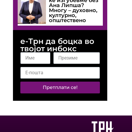
ќе изгубевме без
Ана Липша?
Многу – духовно,
културно,
општествено
е-Трн да боцка во
твојот инбокс
Претплати се!