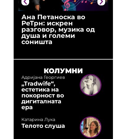
Ана Петаноска во
Ристо 
РеТрн: искрен
(Арханг
разговор, музика од
години
душа и големи
студио:
соништа
музика,
оловни
КОЛУМНИ
Адријана Георгиев
„Tradwife“,
естетика на
покорност во
дигиталната
ера
Катарина Лука
Телото слуша