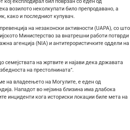
 кој експлодирал бил поврзан со еден од
ека возилото неколкупати било препродавано, а
к, како и последниот купувач.
превенција на незаконски активности (UAPA), со што
ндијското Министерство за внатрешни работи потврди
ажна агенција (NIA) и антитерористичките оддели на
о семејствата на жртвите и најави дека државата
збедноста на престолнината“.
ме на владеењето на Могулите, е еден од
дија. Нападот во нејзина близина има длабока
ите инциденти кога историски локации биле мета на