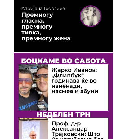
Адријана Георгиев
Премногу
гласна,
премногу
тивка,
премногу жена
БОЦКАМЕ ВО САБОТА
Жарко Иванов:
„Флипбук“
годинава ќе ве
изненади,
насмее и збуни
НЕДЕЛЕН ТРН
Проф. д-р
Александар
Трајковски: Што