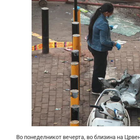
Во понеделникот вечерта, во близина на Црвен