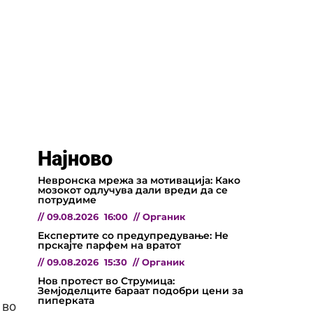
Најново
Невронска мрежа за мотивација: Како
мозокот одлучува дали вреди да се
потрудиме
//
09.08.2026
16:00
//
Органик
Експертите со предупредување: Не
прскајте парфем на вратот
//
09.08.2026
15:30
//
Органик
Нов протест во Струмица:
Земјоделците бараат подобри цени за
пиперката
 во