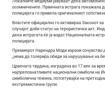
Локалните медиуми јавуваат дека автомобилот
осомничените. Првичната истрага покажала д
полицијата го привела оригиналниот сопствени
Властите официјално го активираа Законот за 
случајот доби статус на терористички акт. И
дека истрагата ќе ја водат Националната истр
полицијата.
Премиерот Нарендра Моди изрази сочувство д
„нема да толерира обиди за нарушување на бе
Црвената тврдина, изградена во 17 век за вре
најпрепознатливите национални симболи на Ин
симболична тежина, потсетувајќи на претходн
екстремистички групи.