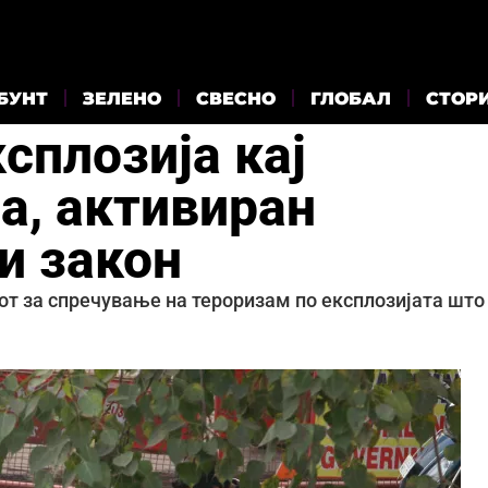
БУНТ
ЗЕЛЕНО
СВЕСНО
ГЛОБАЛ
СТОР
ксплозија кај
а, активиран
и закон
от за спречување на тероризам по експлозијата што 