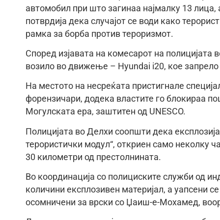
автомобил при што загинаа најмалку 13 лица, 
потврдија дека случајот се води како терорис
рамка за борба против тероризмот.
Според изјавата на комесарот на полицијата в
возило во движење – Hyundai i20, кое запрело
На местото на несреќата пристигнале специја
форензичари, додека властите го блокираа п
Могулската ера, заштитен од UNESCO.
Полицијата во Делхи соопшти дека експлозија
терористички модул“, откриен само неколку ч
30 километри од престолнината.
Во координација со полициските служби од ин
количини експлозивен материјал, а уапсени се
осомничени за врски со Џаиш-е-Мохамед, воор