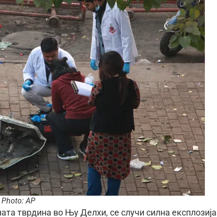
Photo: AP
ата тврдина во Њу Делхи, се случи силна експлозија