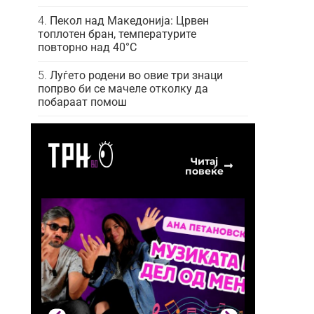
Пекол над Македонија: Црвен
топлотен бран, температурите
повторно над 40°C
Луѓето родени во овие три знаци
попрво би се мачеле отколку да
побараат помош
Читај
повеќе