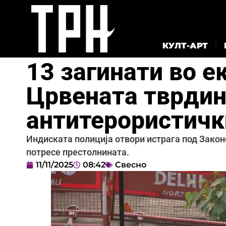
КУЛТ-АРТ
13 загинати во е
Црвената тврдин
антитерористичк
Индиската полиција отвори истрага под Закон
потресе престолнината.
11/11/2025
08:42
Свесно