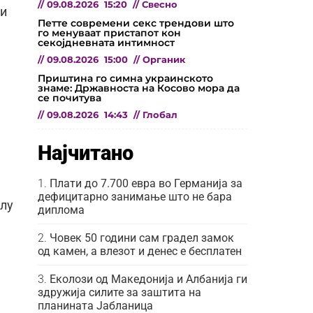
//
09.08.2026
15:20
//
Свесно
ти
Петте современи секс трендови што
го менуваат пристапот кон
секојдневната интимност
//
09.08.2026
15:00
//
Органик
Приштина го симна украинското
знаме: Државноста на Косово мора да
се почитува
//
09.08.2026
14:43
//
Глобал
Најчитано
Плати до 7.700 евра во Германија за
дефицитарно занимање што не бара
олу
диплома
Човек 50 години сам градел замок
од камен, а влезот и денес е бесплатен
Еколози од Македонија и Албанија ги
здружија силите за заштита на
планината Јабланица