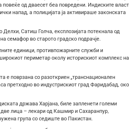
а повеќе од дваесет беа повредени. Индиските влас
тички напад, а полицијата ја активираше законската
о Делхи, Сатиш Голча, експлозијата потекнала од
 на семафор во старото градско подрачје.
лните единици, противпожарните служби и
оширокиот периметар околу историскиот комплекс на
та е поврзана со разоткриен „транснационален
аса претходно во индустрискиот град Фаридабад, ок
диската држава Харјана, биле запленети големи
 две лица – лекари од Кашмир и Сахаранпур,
ужена група со седиште во Пакистан.