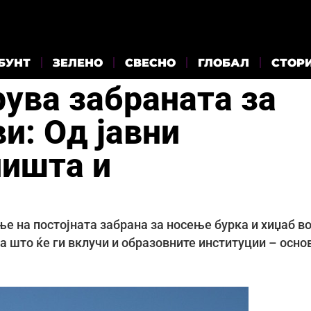
БУНТ
ЗЕЛЕНО
СВЕСНО
ГЛОБАЛ
СТОР
рува забраната за
и: Од јавни
лишта и
е на постојната забрана за носење бурка и хиџаб в
оа што ќе ги вклучи и образовните институции – осно