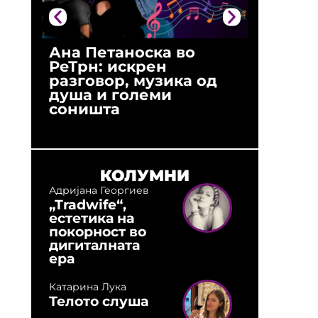
Ана Петаноска во
Ристо 
РеТрн: искрен
(Арханг
разговор, музика од
години
душа и големи
студио:
соништа
музика,
оловни
КОЛУМНИ
Адријана Георгиев
„Tradwife“,
естетика на
покорност во
дигиталната
ера
Катарина Лука
Телото слуша