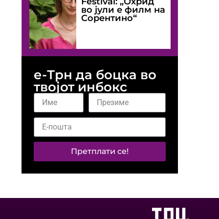
Festival: „Охрид
во јули е филм на
Сорентино“
е-Трн да боцка во
твојот инбокс
Претплати се!