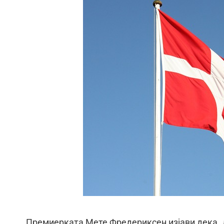
Премиерката Мете Фредериксен изјави дека „