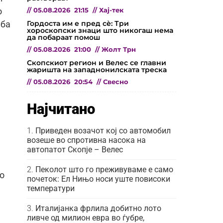
//
05.08.2026
21:15
//
Хај-тек
о
Гордоста им е пред сѐ: Три
еба
хороскопски знаци што никогаш нема
да побараат помош
//
05.08.2026
21:00
//
Жолт Трн
Скопскиот регион и Велес се главни
жаришта на западнонилската треска
//
05.08.2026
20:54
//
Свесно
Најчитано
Приведен возачот кој со автомобил
возеше во спротивна насока на
автопатот Скопје – Велес
Пеколот што го преживуваме е само
о
почеток: Ел Нињо носи уште повисоки
температури
Италијанка фрлила добитно лото
ливче од милион евра во ѓубре,