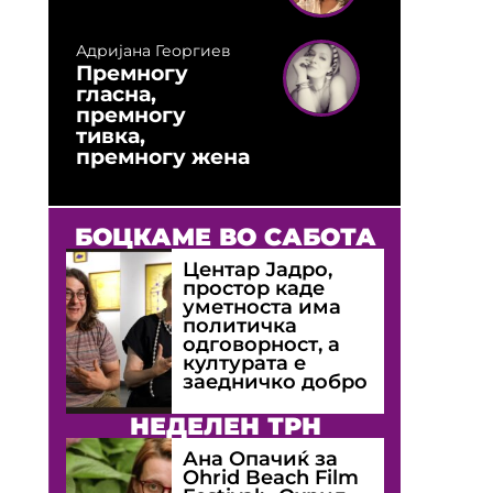
Адријана Георгиев
Премногу
гласна,
премногу
тивка,
премногу жена
БОЦКАМЕ ВО САБОТА
Центар Јадро,
простор каде
уметноста има
политичка
одговорност, а
културата е
заедничко добро
НЕДЕЛЕН ТРН
Ана Опачиќ за
Оhrid Beach Film