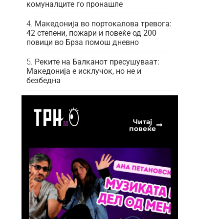
комуналците го пронашле
Македонија во портокалова тревога:
42 степени, пожари и повеќе од 200
повици во Брза помош дневно
Реките на Балканот пресушуваат:
Македонија е исклучок, но не и
безбедна
Читај
повеќе