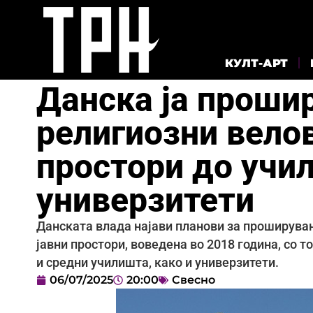
КУЛТ-АРТ
Данска ја проши
религиозни велов
простори до учи
универзитети
Данската влада најави планови за проширувањ
јавни простори, воведена во 2018 година, со т
и средни училишта, како и универзитети.
06/07/2025
20:00
Свесно