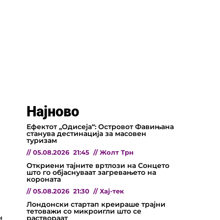
Најново
Ефектот „Одисеја“: Островот Фавињана
станува дестинација за масовен
туризам
//
05.08.2026
21:45
//
Жолт Трн
Откриени тајните вртлози на Сонцето
што го објаснуваат загревањето на
короната
//
05.08.2026
21:30
//
Хај-тек
Лондонски стартап креираше трајни
тетоважи со микроигли што се
раствораат
и