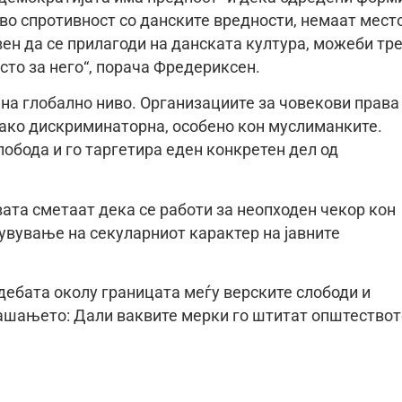
 во спротивност со данските вредности, немаат мест
твен да се прилагоди на данската култура, можеби тр
сто за него“, порача Фредериксен.
на глобално ниво. Организациите за човекови права
а како дискриминаторна, особено кон муслиманките.
лобода и го таргетира еден конкретен дел од
ата сметаат дека се работи за неопходен чекор кон
чувување на секуларниот карактер на јавните
 дебата околу границата меѓу верските слободи и
рашањето: Дали ваквите мерки го штитат општествот