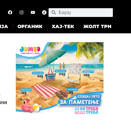
ИЈА
ОРГАНИК
ХАЈ-ТЕК
ЖОЛТ ТРН
о
вни