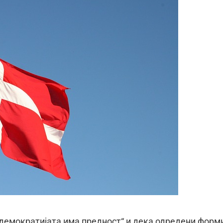
демократијата има предност“ и дека одредени форм