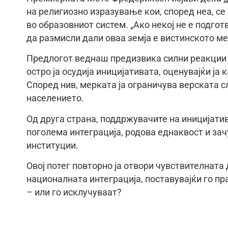
на религиозно изразување кои, според неа, се
во образовниот систем. „Ако некој не е подго
да размисли дали оваа земја е вистинското ме
Предлогот веднаш предизвика силни реакции 
остро ја осудија иницијативата, оценувајќи ј
Според нив, мерката ја ограничува верската с
населението.
Од друга страна, поддржувачите на иницијатив
поголема интеграција, родова еднаквост и за
институции.
Овој потег повторно ја отвори чувствителната
националната интеграција, поставувајќи го п
– или го исклучуваат?