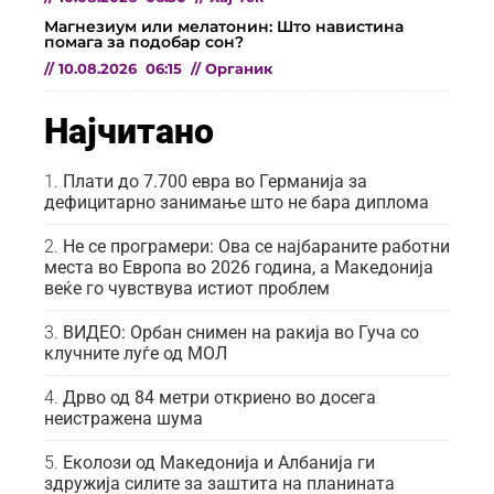
Магнезиум или мелатонин: Што навистина
помага за подобар сон?
//
10.08.2026
06:15
//
Органик
Најчитано
Плати до 7.700 евра во Германија за
дефицитарно занимање што не бара диплома
Не се програмери: Ова се најбараните работни
места во Европа во 2026 година, а Македонија
веќе го чувствува истиот проблем
ВИДЕО: Орбан снимен на ракија во Гуча со
клучните луѓе од МОЛ
Дрво од 84 метри откриено во досега
неистражена шума
Еколози од Македонија и Албанија ги
здружија силите за заштита на планината