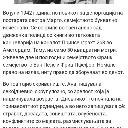
Во јули 1942 година, по повикот за депортација на
постарата сестра Марго, семејството буквално
исчезнало. Се сокриле во таен анекс зад
движечка полица со книги во татковата
канцеларија на каналот Принсенграхт 263 во
Амстердам. Таму, на само 50 квадратни метри,
живееле две и пол години семејството Франк,
семејството Ван Пелс и Фриц Пфефер. Немале
право на излез, ниту право да зборуваат во денот.
Во тоа тајно скривалиште, Ана пишувала
секојдневно, скрупулозно, со зрелост која ја
надминувала возраста. Дневникот го почнала на
тринаесеттиот роденден, а во него запишувала сè:
стравот, досадата, соништата, влубеноста,
конфликтите со мајката, размислувањата за