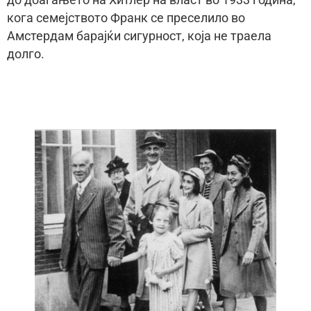
кога семејството Франк се преселило во
Амстердам барајќи сигурност, која не траела
долго.