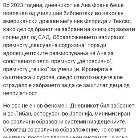
Во 2023 година, дневникот на Ана Франк беше
повлечен од училишни библиотеки во неколку
американски држави меѓу нив Флорида и Тексас,
како дел од бранот на забрани на книги кој зафати
голем дел од САД. Образложението варирало:
премногу „сексуална содржина” поради
адолесцентските размислувања на Ана за
сопственото тело, премногу „депресивно”,
премногу „тешко” за ученици. Иронијата е
суштинска и сурова, сведоштвото на дете кое
страдало е забрането за да се заштитат деца од
непријатност.
Но ова не е нов феномен. Дневникот бил забранет
и во Либан, оспоруван во Јапонија, минимизиран
во различни образовни системи низ децениите.
Секогаш со различно образложение, но со иста
суштина: постојат гласови кои системот не сака