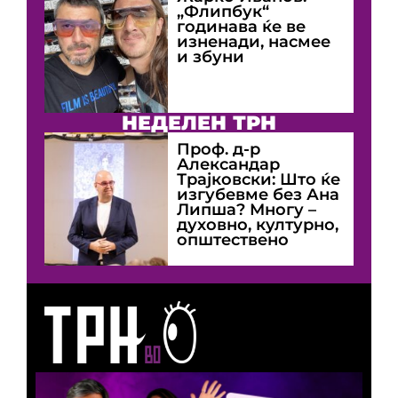
„Флипбук“
годинава ќе ве
изненади, насмее
и збуни
НЕДЕЛЕН ТРН
Проф. д-р
Александар
Трајковски: Што ќе
изгубевме без Ана
Липша? Многу –
духовно, културно,
општествено