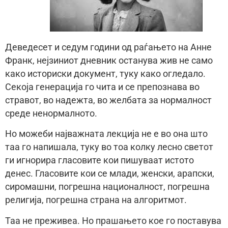
Деведесет и седум години од раѓањето на Анне
Франк, нејзиниот дневник останува жив не само
како историски документ, туку како огледало.
Секоја генерација го чита и се препознава во
стравот, во надежта, во желбата за нормалност
среде ненормалното.
Но можеби најважната лекција не е во она што
таа го напишала, туку во тоа колку лесно светот
ги игнорира гласовите кои пишуваат истото
денес. Гласовите кои се млади, женски, арапски,
сиромашни, погрешна националност, погрешна
религија, погрешна страна на алгоритмот.
Таа не преживеа. Но прашањето кое го поставува