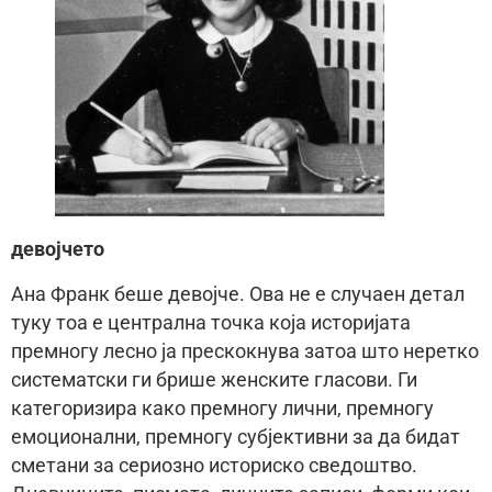
девојчето
Ана Франк беше девојче. Ова не е случаен детал
туку тоа е централна точка која историјата
премногу лесно ја прескокнува затоа што неретко
систематски ги брише женските гласови. Ги
категоризира како премногу лични, премногу
емоционални, премногу субјективни за да бидат
сметани за сериозно историско сведоштво.