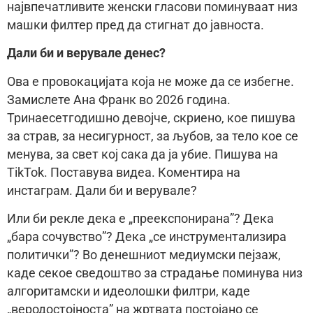
највпечатливите женски гласови поминуваат низ
машки филтер пред да стигнат до јавноста.
Дали би и верувале денес?
Ова е провокацијата која не може да се избегне.
Замислете Ана Франк во 2026 година.
Тринаесетгодишно девојче, скриено, кое пишува
за страв, за несигурност, за љубов, за тело кое се
менува, за свет кој сака да ја убие. Пишува на
TikTok. Поставува видеа. Коментира на
инстаграм. Дали би и верувале?
Или би рекле дека е „преекспонирана”? Дека
„бара сочувство”? Дека „се инструментализира
политички”? Во денешниот медиумски пејзаж,
каде секое сведоштво за страдање поминува низ
алгоритамски и идеолошки филтри, каде
„веродостојноста” на жртвата постојано се