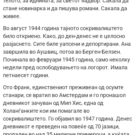
телото, за иднината, за светот надвор. Сакала да
стане новинарка и да пишува романи. Сакала да
живее.
Во август 1944 година тајното сокривалиштето
било откриено. Како, до ден-денес не е целосно
разјаснето. Сите биле уапсени и депортирани. Ана
завршила во Аушвиц, потоа во Берген-Белзен.
Починала во февруари 1945 година, само неколку
недели пред ослободувањето на логорот. Имала
петнаесет години.
Отo Франк, единствениот преживеан од осумте
станари, се вратил во Амстердам и го пронашол
дневникот зачуван од Мип Хис, една од
Холанѓанките кои им помагале во
сокривалиштето. Го објавил во 1947 година. Денес
дневникот е преведен на повеќе од 70 јазици,
продаден во над 35 милиони примероци, а куќата