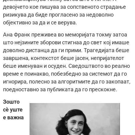
девојчето кое пишува за сопственото страдање
ризикува да биде прогласено за недоволно
објективно за да и се верува.
Ана Франк преживеа во меморијата токму затоа
што нејзините зборови стигнаа до свет кој имаше
доволно дистанца да ги прими. Трагедијата беше
завршена, контекстот беше јасен, непријателот
беше именуван и осуден. Сведоштвото во реално
време е поинакво, побезбедно за системот да го
игнорира, полесно за алгоритмите да го закопаат,
поедноставно за публиката да го прескокне.
Зошто
сè уште
е важна