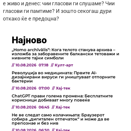
е живо и денес: чии гласови ги слушаме? Чии
гласови ги памтиме? И зошто секогаш дури
откако ќе е предоцна?
Најново
„Homo archīvālis“: Кога телото станува архива –
изложба за заборавените балкански тетоважи и
нивните тајни симболи
//
10.08.2026
07:18
//
Култ-арт
Револуција во медицината: Првите AI-
дизајнирани вируси ги уништуваат отпорните
бактерии
//
10.08.2026
07:00
//
Хај-тек
ChatGPT прави голема промена: Бесплатните
корисници добиваат многу повеќе
//
10.08.2026
06:45
//
Хај-тек
Не ве следат само колачињата: Браузерот
собира „дигитален отпечаток“ и може да ве
препознае и без нив
//
10.08.2026
06:30
//
Хај-тек