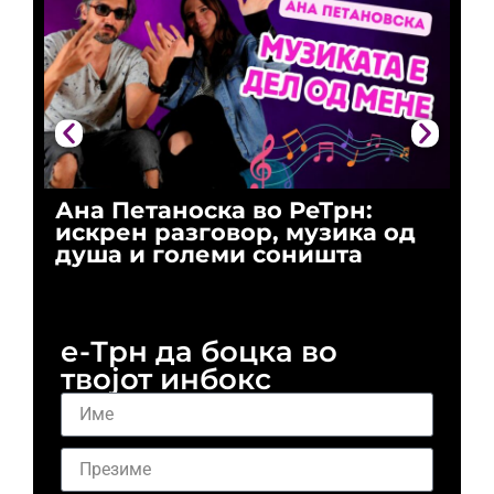
Ана Петаноска во РеТрн:
Ри
искрен разговор, музика од
го
душа и големи соништа
За
и 
е-Трн да боцка во
твојот инбокс