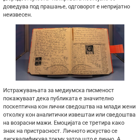
доведува под прашање, одговорот е непријатно
неизвесен.
Истражувањата за медиумска писменост
покажуваат дека публиката е значително
поскептична кон лични сведоштва на млади жени
отколку кон аналитички извештаи или сведоштва
на возрасни мажи. Емоцијата се третира како
знак на пристрасност. Личното искуство се
дисквалификува токму затоа што е лично. А