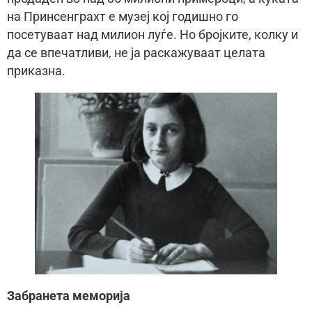
на Принсенграхт е музеј кој годишно го
посетуваат над милион луѓе. Но бројките, колку и
да се впечатливи, не ја раскажуваат целата
приказна.
Забранета меморија