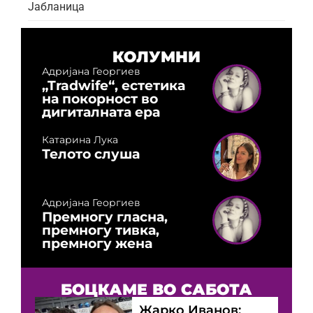
Јабланица
КОЛУМНИ
Адријана Георгиев
„Tradwife“, естетика
на покорност во
дигиталната ера
Катарина Лука
Телото слуша
Адријана Георгиев
Премногу гласна,
премногу тивка,
премногу жена
БОЦКАМЕ ВО САБОТА
Жарко Иванов: