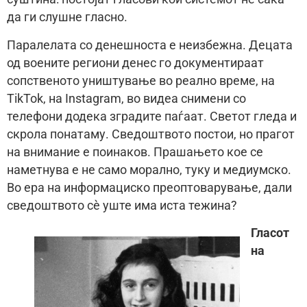
да ги слушне гласно.
Паралелата со денешноста е неизбежна. Децата
од воените региони денес го документираат
сопственото уништување во реално време, на
TikTok, на Instagram, во видеа снимени со
телефони додека зградите паѓаат. Светот гледа и
скрола понатаму. Сведоштвото постои, но прагот
на внимание е поинаков. Прашањето кое се
наметнува е не само морално, туку и медиумско.
Во ера на информациско преоптоварување, дали
сведоштвото сè уште има иста тежина?
Гласот
на