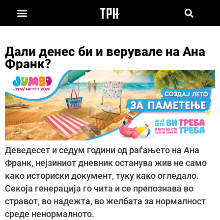
Дали денес би и верувале на Ана
Франк?
Деведесет и седум години од раѓањето на Ана
Франк, нејзиниот дневник останува жив не само
како историски документ, туку како огледало.
Секоја генерација го чита и се препознава во
стравот, во надежта, во желбата за нормалност
среде ненормалното.