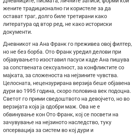
Дневниците, писмата, личните записи, форми кои
жените традиционално ги користеле за да
остават траг, долго биле третирани како
литература од втор ред, не како историски
документи.
Дневникот на Ана Франк го преживеа овој филтер,
но не без борба. Отo Франк уредил делови при
објавувањето изоставил пасуси каде Ана пишува
за сопствената сексуалност, за конфликтите со
мајката, за сложеноста на нејзините чувства.
Целосната, нецензурирана верзија беше објавена
дури во 1995 година, скоро половина век подоцна.
Светот го прими сведоштвото на девојчето, но во
верзијата која ја одобри маж. Ова не е
обвинување кон Отo Франк, кој се посвети на
зачувување на нејзиното наследство, туку
опсервација за систем во кој дури и