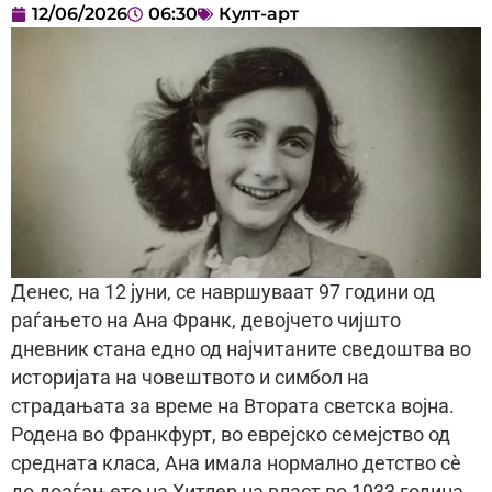
12/06/2026
06:30
Култ-арт
Денес, на 12 јуни, се навршуваат 97 години од
раѓањето на Ана Франк, девојчето чијшто
дневник стана едно од најчитаните сведоштва во
историјата на човештвото и симбол на
страдањата за време на Втората светска војна.
Роденa во Франкфурт, во еврејско семејство од
средната класа, Ана имала нормално детство сè
до доаѓањето на Хитлер на власт во 1933 година,