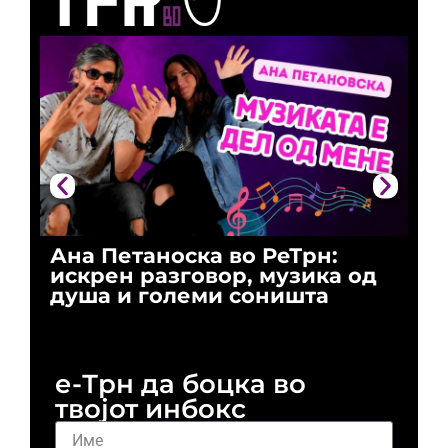
Ана Петаноска во РеТрн:
Ри
искрен разговор, музика од
го
душа и големи соништа
За
и 
е-Трн да боцка во
твојот инбокс