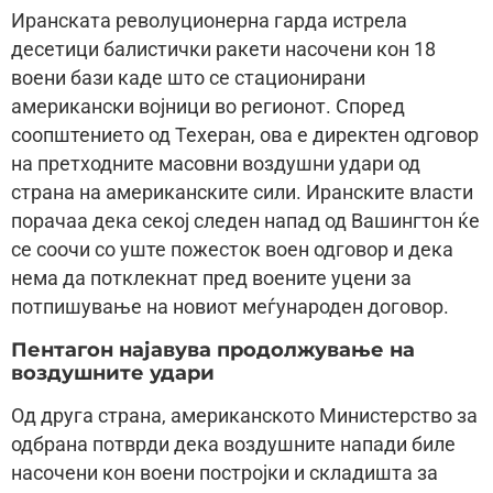
Иранската револуционерна гарда истрела
десетици балистички ракети насочени кон 18
воени бази каде што се стационирани
американски војници во регионот. Според
соопштението од Техеран, ова е директен одговор
на претходните масовни воздушни удари од
страна на американските сили. Иранските власти
порачаа дека секој следен напад од Вашингтон ќе
се соочи со уште пожесток воен одговор и дека
нема да потклекнат пред воените уцени за
потпишување на новиот меѓународен договор.
Пентагон најавува продолжување на
воздушните удари
Од друга страна, американското Министерство за
одбрана потврди дека воздушните напади биле
насочени кон воени постројки и складишта за