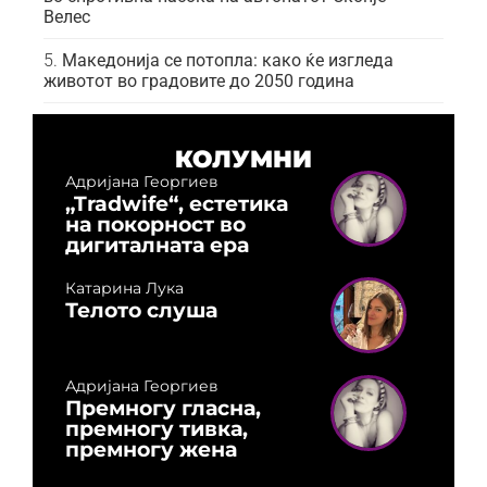
Велес
Македонија се потопла: како ќе изгледа
животот во градовите до 2050 година
КОЛУМНИ
Адријана Георгиев
„Tradwife“, естетика
на покорност во
дигиталната ера
Катарина Лука
Телото слуша
Адријана Георгиев
Премногу гласна,
премногу тивка,
премногу жена