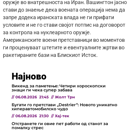
оружје во внатрешноста на Иран. Вашингтон јасно
стави до знаење дека воената операција нема да
запре додека иранската влада не ги прифати
условите и не го стави својот потпис на договорот
за контрола на нуклеарното оружје.
Американските воени претставници во моментов
ги проценуваат штетите и евентуалните жртви во
ракетираните бази на Блискиот Исток.
Најново
Викенд за паметење: Четири хороскопски
знаци ги чека супер забава
//
06.08.2026
21:45
//
Жолт Трн
Бугати го претстави „Destrier“: Новото уникатно
хиперавтомобилско чудо
//
06.08.2026
21:30
//
Хај-тек
Отстранете ги овие пет работи од станот за
помалку стрес