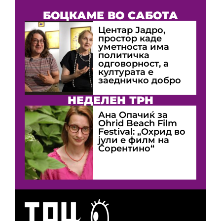
БОЦКАМЕ ВО САБОТА
Центар Јадро,
простор каде
уметноста има
политичка
одговорност, а
културата е
заедничко добро
НЕДЕЛЕН ТРН
Ана Опачиќ за
Оhrid Beach Film
Festival: „Охрид во
јули е филм на
Сорентино“