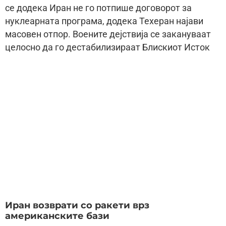
се додека Иран не го потпише договорот за
нуклеарната програма, додека Техеран најави
масовен отпор. Воените дејствија се закануваат
целосно да го дестабилизираат Блискиот Исток
Иран возврати со ракети врз
американските бази