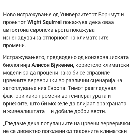
Ново истражување од Универзитетот Борнмут и
проектот
Wight Squirrel
покажува дека оваа
автохтона европска врста покажува
изненадувачка отпорност на климатските
промени.
Истражувањето, предводено од конзервациската
биологинја
Алисoн Бјукенен,
користело климатски
модели за да процени како би се справиле
црвените верверички во различни сценарија на
затоплување низ Европа. Тимот разгледувал
фактори како промени во температурата и
врнежите, што би можеле да влијаат врз храната
и живеалиштата – и добиле добри вести.
„Гледаме дека популациите на црвени верверички
не се директно погодени од тековните климатски