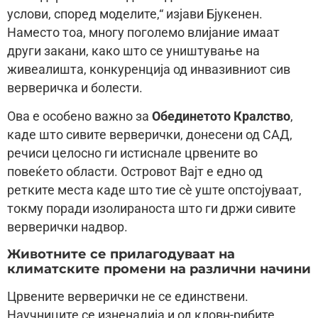
услови, според моделите,“ изјави Бјукенен.
Наместо тоа, многу поголемо влијание имаат
други закани, како што се уништување на
живеалишта, конкуренција од инвазивниот сив
верверичка и болести.
Ова е особено важно за
Обединетото Кралство
,
каде што сивите верверички, донесени од САД,
речиси целосно ги истиснале црвените во
повеќето области. Островот Вајт е едно од
ретките места каде што тие сè уште опстојуваат,
токму поради изолираноста што ги држи сивите
верверички надвор.
Животните се прилагодуваат на
климатските промени на различни начини
Црвените верверички не се единствени.
Научниците се изненадија и од кловн-рибите