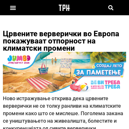
Црвените верверички во Европа
покажуваат отпорност на
климатски промени
Ново истражување открива дека црвените
верверички не се толку ранливи на климатските
промени како што се мислеше. Поголема закана
се уништувањето на живеалишта, болестите и
конкуренцијата од сивите верверички.