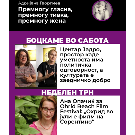
Адријана Георгиев
Премногу гласна,
премногу тивка,
премногу жена
БОЦКАМЕ ВО САБОТА
Центар Јадро,
простор каде
уметноста има
политичка
одговорност, а
културата е
заедничко добро
НЕДЕЛЕН ТРН
Ана Опачиќ за
Оhrid Beach Film
Festival: „Охрид во
јули е филм на
Сорентино“