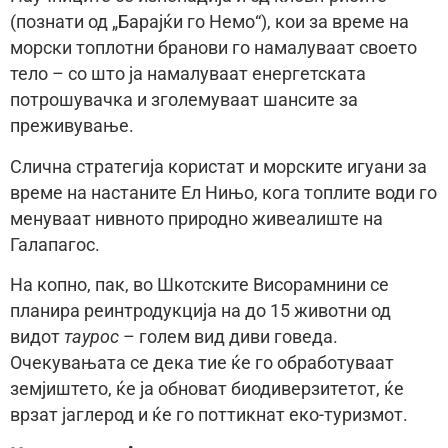
(познати од „Барајќи го Немо“), кои за време на
морски топлотни бранови го намалуваат своето
тело – со што ја намалуваат енергетската
потрошувачка и зголемуваат шансите за
преживување.
Слична стратегија користат и морските игуани за
време на настаните Ел Нињо, кога топлите води го
менуваат нивното природно живеалиште на
Галапагос.
На копно, пак, во Шкотските Висорамнини се
планира реинтродукција на до 15 животни од
видот
таурос
– голем вид диви говеда.
Очекувањата се дека тие ќе го обработуваат
земјиштето, ќе ја обноват биодиверзитетот, ќе
врзат јаглерод и ќе го поттикнат еко-туризмот.