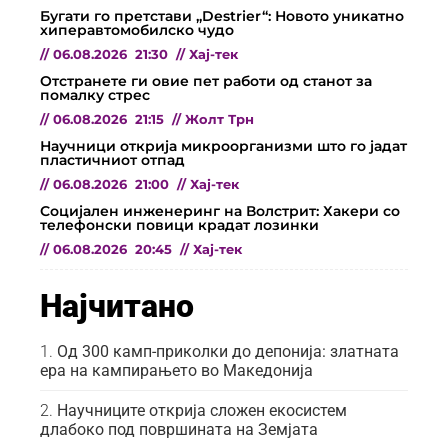
Бугати го претстави „Destrier“: Новото уникатно
хиперавтомобилско чудо
//
06.08.2026
21:30
//
Хај-тек
Отстранете ги овие пет работи од станот за
помалку стрес
//
06.08.2026
21:15
//
Жолт Трн
Научници открија микроорганизми што го јадат
пластичниот отпад
//
06.08.2026
21:00
//
Хај-тек
Социјален инженеринг на Волстрит: Хакери со
телефонски повици крадат лозинки
//
06.08.2026
20:45
//
Хај-тек
Најчитано
Од 300 камп-приколки до депонија: златната
ера на кампирањето во Македонија
Научниците открија сложен екосистем
длабоко под површината на Земјата