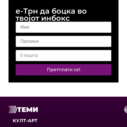
е-Трн да боцка во
твојот инбокс
Претплати се!
ТЕМИ
КУЛТ-АРТ