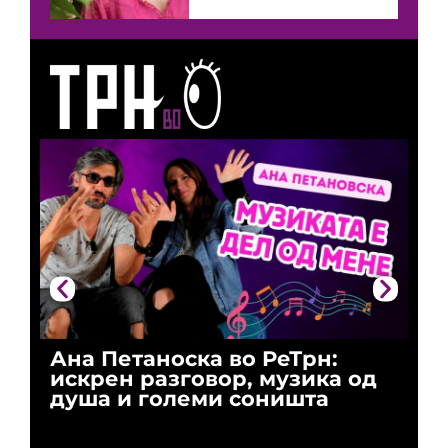
Ана Петаноска во РеТрн:
Ри
искрен разговор, музика од
го
душа и големи соништа
За
и 