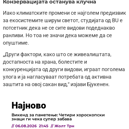
Конзервацијата останува клучна
Иако климатските промени се најголем предизвик
за екосистемите ширум светот, студијата од BU е
потсетник дека не се сите видови подеднакво
ранливи. Но тоа не значи дека можеме да се
опуштиме.
„Други фактори, како што се живеалиштата,
достапноста на храна, болестите и
конкуренцијата од други видови, играат поголема
улога и ја нагласуваат потребата од активна
заштита на овој сакан вид,“ изјави Бјукенен.
Најново
Викенд за паметење: Четири хороскопски
знаци ги чека супер забава
//
06.08.2026
21:45
//
Жолт Трн