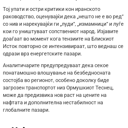
Тој упати и остри критики кон иранското
раководство, оценувајќи дека „нешто не е во ред“
со нив и нарекувајќи ги „луди“, „измамници“ и луѓе
кои го уништуваат сопствениот народ. Изјавите
доаѓаат во момент кога тензиите на Блискиот
Исток повторно се интензивираат, што веднаш се
одрази врз енергетските пазари.
Аналитичарите предупредуваат дека секое
понатамошно влошување на безбедносната
состојба во регионот, особено доколку биде
загрозен транспортот низ Ормушкиот Теснец,
може да предизвика нов раст на цените на
нафтата и дополнителна нестабилност на
глобалните пазари.