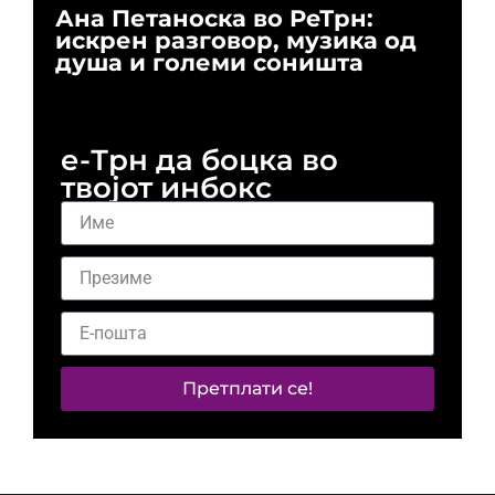
Ана Петаноска во РеТрн:
Ри
искрен разговор, музика од
го
душа и големи соништа
За
и 
е-Трн да боцка во
твојот инбокс
Претплати се!