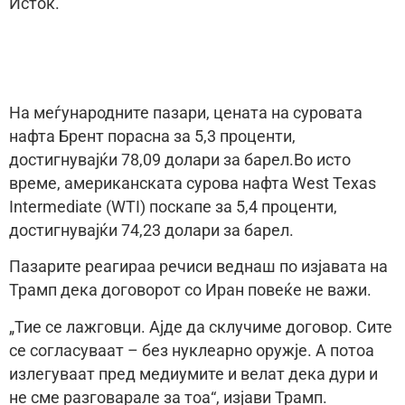
Исток.
На меѓународните пазари, цената на суровата
нафта Брент порасна за 5,3 проценти,
достигнувајќи 78,09 долари за барел.Во исто
време, американската сурова нафта West Texas
Intermediate (WTI) поскапе за 5,4 проценти,
достигнувајќи 74,23 долари за барел.
Пазарите реагираа речиси веднаш по изјавата на
Трамп дека договорот со Иран повеќе не важи.
„Тие се лажговци. Ајде да склучиме договор. Сите
се согласуваат – без нуклеарно оружје. А потоа
излегуваат пред медиумите и велат дека дури и
не сме разговарале за тоа“, изјави Трамп.