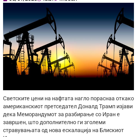
Светските цени на нафтата нагло пораснаа откако
американскиот претседател Доналд Трамп изјави
дека Меморандумот за разбирање со Иран е
завршен, што дополнително ги зголеми
стравувањата од нова ескалација на Блискиот