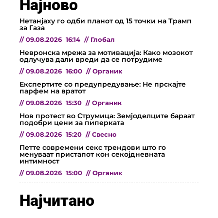
Најново
Нетанјаху го одби планот од 15 точки на Трамп
за Газа
//
09.08.2026
16:14
//
Глобал
Невронска мрежа за мотивација: Како мозокот
одлучува дали вреди да се потрудиме
//
09.08.2026
16:00
//
Органик
Експертите со предупредување: Не прскајте
парфем на вратот
//
09.08.2026
15:30
//
Органик
Нов протест во Струмица: Земјоделците бараат
подобри цени за пиперката
//
09.08.2026
15:20
//
Свесно
Петте современи секс трендови што го
менуваат пристапот кон секојдневната
интимност
//
09.08.2026
15:00
//
Органик
Најчитано