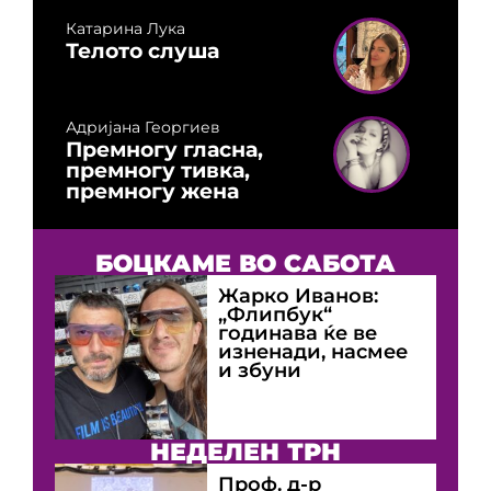
Катарина Лука
Телото слуша
Адријана Георгиев
Премногу гласна,
премногу тивка,
премногу жена
БОЦКАМЕ ВО САБОТА
Жарко Иванов:
„Флипбук“
годинава ќе ве
изненади, насмее
и збуни
НЕДЕЛЕН ТРН
Проф. д-р