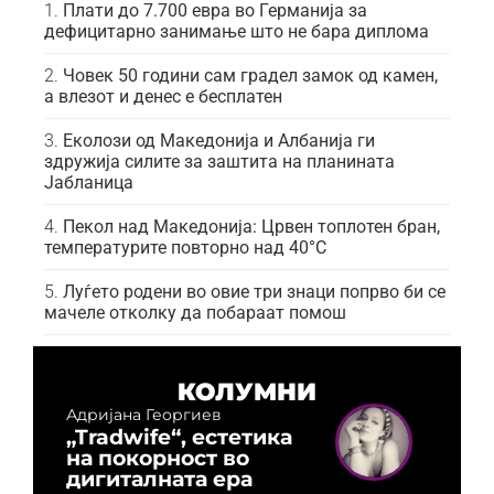
Плати до 7.700 евра во Германија за
дефицитарно занимање што не бара диплома
Човек 50 години сам градел замок од камен,
а влезот и денес е бесплатен
Еколози од Македонија и Албанија ги
здружија силите за заштита на планината
Јабланица
Пекол над Македонија: Црвен топлотен бран,
температурите повторно над 40°C
Луѓето родени во овие три знаци попрво би се
мачеле отколку да побараат помош
КОЛУМНИ
Адријана Георгиев
„Tradwife“, естетика
на покорност во
дигиталната ера