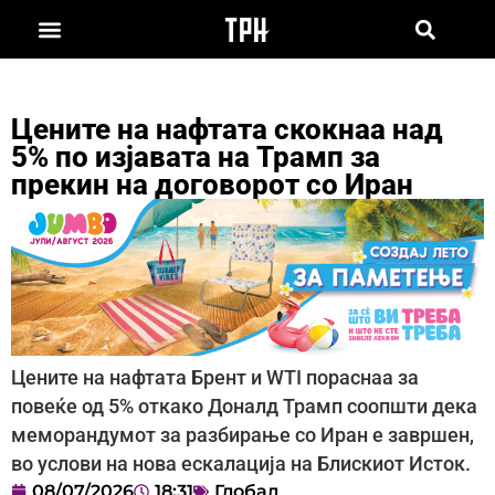
Цените на нафтата скокнаа над
5% по изјавата на Трамп за
прекин на договорот со Иран
Цените на нафтата Брент и WTI пораснаа за
повеќе од 5% откако Доналд Трамп соопшти дека
меморандумот за разбирање со Иран е завршен,
во услови на нова ескалација на Блискиот Исток.
08/07/2026
18:31
Глобал