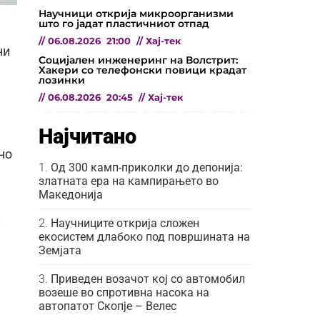
Научници открија микроорганизми
што го јадат пластичниот отпад
//
06.08.2026
21:00
//
Хај-тек
ни
Социјален инженеринг на Волстрит:
Хакери со телефонски повици крадат
лозинки
//
06.08.2026
20:45
//
Хај-тек
Најчитано
но
Од 300 камп-приколки до депонија:
златната ера на кампирањето во
Македонија
и
Научниците открија сложен
екосистем длабоко под површината на
Земјата
Приведен возачот кој со автомобил
возеше во спротивна насока на
автопатот Скопје – Велес