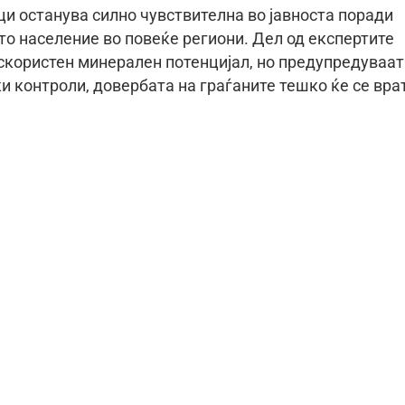
и останува силно чувствителна во јавноста поради
о население во повеќе региони. Дел од експертите
скористен минерален потенцијал, но предупредуваат
 контроли, довербата на граѓаните тешко ќе се вра