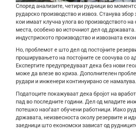
Според анализите, четири рудници во момент
рударско производство и извоз. Станува збор з
кои имаат клучна улога во производството на 
места, особено во источниот дел од државата
индустриското производство и извозната еко
Но, проблемот е што дел од постојните резерв
проширувањето на постојните се соочува со а
Експертите предупредуваат дека без нови ге
може да влезе во криза. Дополнителен проблем
рудари и инженери континуирано се намалува
Податоците покажуваат дека бројот на вработ
пад во последните години. Дел од младите ин
потешко наоѓаат обучени работници. Иако руд
државата, неизвесноста околу резервите и ид
заедници што економски зависат од рудницит