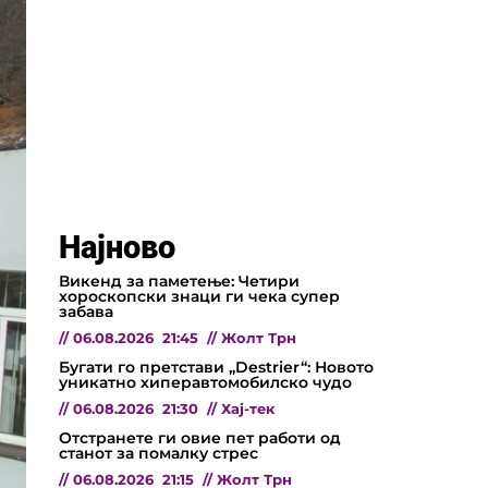
Најново
Викенд за паметење: Четири
хороскопски знаци ги чека супер
забава
//
06.08.2026
21:45
//
Жолт Трн
Бугати го претстави „Destrier“: Новото
уникатно хиперавтомобилско чудо
//
06.08.2026
21:30
//
Хај-тек
Отстранете ги овие пет работи од
станот за помалку стрес
//
06.08.2026
21:15
//
Жолт Трн