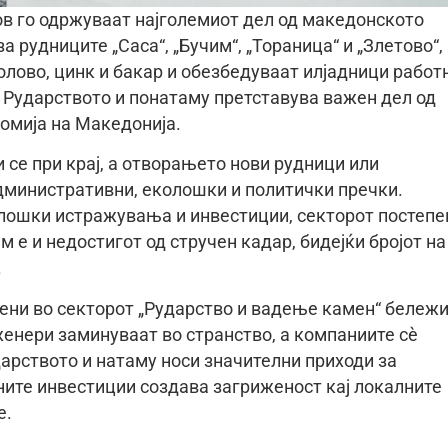
ов го одржуваат најголемиот дел од македонското
а рудниците „Саса“, „Бучим“, „Тораница“ и „Злетово“,
олово, цинк и бакар и обезбедуваат илјадници работ
. Рударството и понатаму претставува важен дел од
номија на Македонија.
и се при крај, а отворањето нови рудници или
дминистративни, еколошки и политички пречки.
олошки истражувања и инвестиции, секторот постепе
 е и недостигот од стручен кадар, бидејќи бројот на
.
ени во секторот „Рударство и вадење камен“ бележ
женери заминуваат во странство, а компаниите сè
арството и натаму носи значителни приходи за
ните инвестиции создава загриженост кај локалните
е.