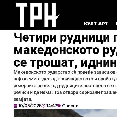
КУЛТ-АРТ
Четири рудници 
македонското ру
се трошат, иднин
Македонското рударство сè повеќе зависи од 
најголемиот дел од производството и вработу
резервите во дел од рудниците постепено се 
речиси и да нема. Тоа отвора сериозни прашањ
земјата.
10/05/2026
14:47
Свесно