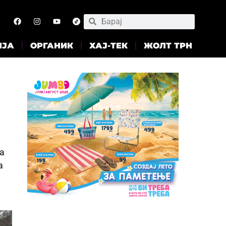
ИЈА
ОРГАНИК
ХАЈ-ТЕК
ЖОЛТ ТРН
а
а