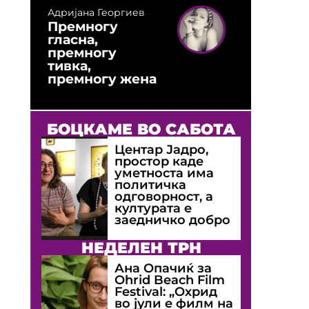
Адријана Георгиев
Премногу
гласна,
премногу
тивка,
премногу жена
БОЦКАМЕ ВО САБОТА
Центар Јадро,
простор каде
уметноста има
политичка
одговорност, а
културата е
заедничко добро
НЕДЕЛЕН ТРН
Ана Опачиќ за
Оhrid Beach Film
Festival: „Охрид
во јули е филм на