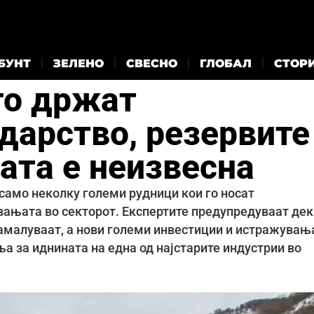
БУНТ
ЗЕЛЕНО
СВЕСНО
ГЛОБАЛ
СТОР
го држат
дарство, резервите
ата е неизвесна
само неколку големи рудници кои го носат
вањата во секторот. Експертите предупредуваат дек
намалуваат, а нови големи инвестиции и истражувањ
а за иднината на една од најстарите индустрии во