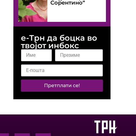
Сорентино“
е-Трн да боцка во
твојот инбокс
Претплати се!