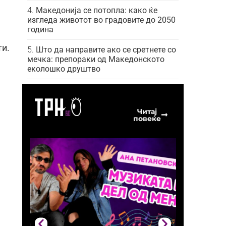
Македонија се потопла: како ќе
изгледа животот во градовите до 2050
година
ти.
Што да направите ако се сретнете со
мечка: препораки од Македонското
еколошко друштво
Читај
повеќе