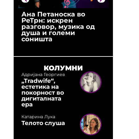
Ана Петаноска во
Ристо 
РеТрн: искрен
(Арханг
разговор, музика од
години
душа и големи
студио:
соништа
музика,
оловни
КОЛУМНИ
Адријана Георгиев
„Tradwife“,
естетика на
покорност во
дигиталната
ера
Катарина Лука
Телото слуша