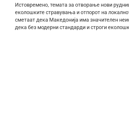
Истовремено, темата за отворање нови рудниц
еколошките стравувања и отпорот на локалнот
сметаат дека Македонија има значителен неи
дека без модерни стандарди и строги еколошки