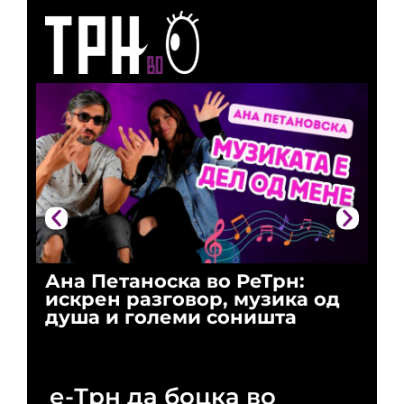
Ана Петаноска во РеТрн:
Ри
искрен разговор, музика од
го
душа и големи соништа
За
и 
е-Трн да боцка во