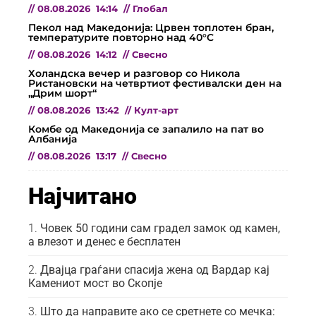
//
08.08.2026
14:14
//
Глобал
Пекол над Македонија: Црвен топлотен бран,
температурите повторно над 40°C
//
08.08.2026
14:12
//
Свесно
Холандска вечер и разговор со Никола
Ристановски на четвртиот фестивалски ден на
„Дрим шорт“
//
08.08.2026
13:42
//
Култ-арт
Комбе од Македонија се запалило на пат во
Албанија
//
08.08.2026
13:17
//
Свесно
Најчитано
Човек 50 години сам градел замок од камен,
а влезот и денес е бесплатен
Двајца граѓани спасија жена од Вардар кај
Камениот мост во Скопје
Што да направите ако се сретнете со мечка: