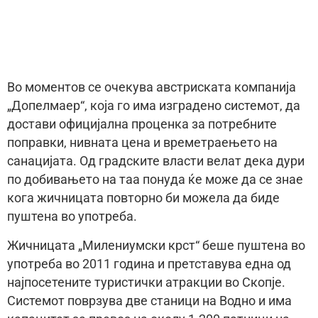
Во моментов се очекува австриската компанија
„Допелмаер“, која го има изградено системот, да
достави официјална проценка за потребните
поправки, нивната цена и времетраењето на
санацијата. Од градските власти велат дека дури
по добивањето на таа понуда ќе може да се знае
кога жичницата повторно би можела да биде
пуштена во употреба.
Жичницата „Милениумски крст“ беше пуштена во
употреба во 2011 година и претставува една од
најпосетените туристички атракции во Скопје.
Системот поврзува две станици на Водно и има