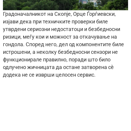
Градоначалникот на Скопје, Орце Ѓорѓиевски,
изјави дека при техничките проверки биле
утврдени сериозни недостатоци и безбедносни
ризици, меѓу кои и можност за откачување на
гондола. Според него, дел од компонентите биле
истрошени, а неколку безбедносни сензори не
функционирале правилно, поради што било
одлучено жичницата да остане затворена сè
додека не се изврши целосен сервис.