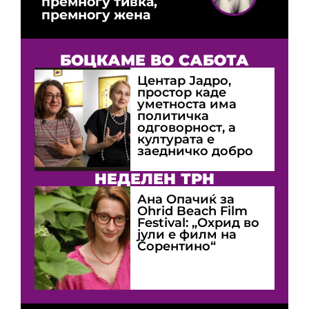
премногу тивка,
премногу жена
БОЦКАМЕ ВО САБОТА
Центар Јадро,
простор каде
уметноста има
политичка
одговорност, а
културата е
заедничко добро
НЕДЕЛЕН ТРН
Ана Опачиќ за
Оhrid Beach Film
Festival: „Охрид во
јули е филм на
Сорентино“