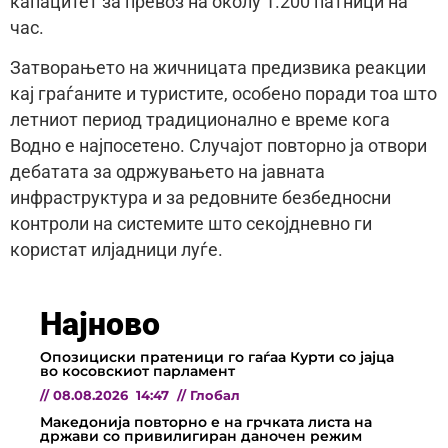
капацитет за превоз на околу 1.200 патници на
час.
Затворањето на жичницата предизвика реакции
кај граѓаните и туристите, особено поради тоа што
летниот период традиционално е време кога
Водно е најпосетено. Случајот повторно ја отвори
дебатата за одржувањето на јавната
инфраструктура и за редовните безбедносни
контроли на системите што секојдневно ги
користат илјадници луѓе.
Најново
Опозициски пратеници го гаѓаа Курти со јајца
во косовскиот парламент
//
08.08.2026
14:47
//
Глобал
Македонија повторно е на грчката листа на
држави со привилигиран даночен режим