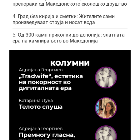
препораки од Македонското еколошко друштво
Град без кирија и сметки: Жителите сами
произведуваат струја и носат вода
Од 300 камп-приколки до депонија: златната
ера на кампирањето во Македонија
КОЛУМНИ
Адријана Георгиев
„Tradwife“, естетика
на покорност во
дигиталната ера
Катарина Лука
Телото слуша
Адријана Георгиев
Премногу гласна,