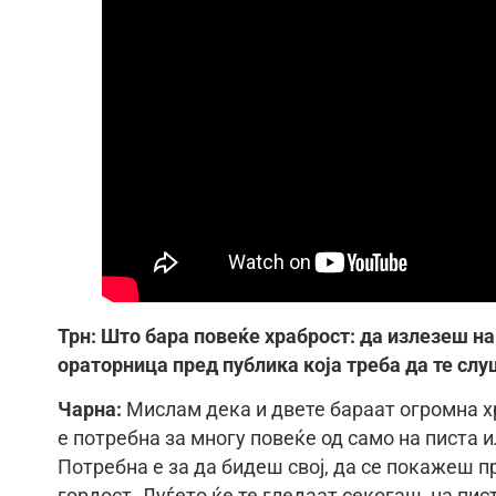
Трн: Што бара повеќе храброст: да излезеш на
ораторница пред публика која треба да те сл
Чарна:
Мислам дека и двете бараат огромна х
е потребна за многу повеќе од само на писта и
Потребна е за да бидеш свој, да се покажеш пр
гордост. Луѓето ќе те гледаат секогаш, на пист