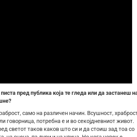
 писта пред публика која те гледа или да застанеш н
ушне?
раброст, само на различен начин. Всушност, храброс
ли говорница, потребна е и во секојдневниот живот.
ед светот таков каков што си и да стоиш зад тоа со
а, на сцена, па дури и на улица. Но кога човек е