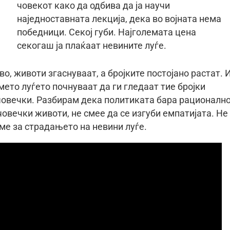
човекот како да одбива да ја научи
наједноставната лекција, дека во војната нема
победници. Секој губи. Најголемата цена
секогаш ја плаќаат невините луѓе.
во, животи згаснуваат, а бројките постојано растат. 
мето луѓето почнуваат да ги гледаат тие бројки
човечки. Разбирам дека политиката бара рационално
 човечки животи, не смее да се изгуби емпатијата. Не
ме за страдањето на невини луѓе.