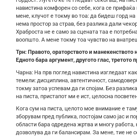
навистина комфорен со себе, кога се прифаќа и
мене, клучот е токму во тоа: да бидеш горд на 
нема простор за страв, без разлика дали чеко
Храброста не е само за сцената таа е потребн
воопшто. А мене токму тоа чувство на внатреш
Трн: Правото, ораторството и манекенството н
Едното бара аргумент, другото глас, третото п
Чарна: На прв поглед навистина изгледаат как
темели: дисциплина, автентичност, самодовер
токму затоа успевам да ги спојам. Без разлик
на писта, пристапот ми е ист, целосна посвете
Кога сум на писта, целото мое внимание е таму
зборувам пред публика, постојам само јас и по
области бара одредена жртва и многу работа,
дозволува да ги балансирам. За мене, тие не с