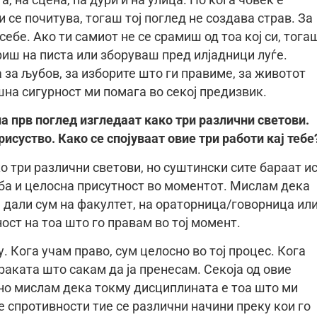
 се почитува, тогаш тој поглед не создава страв. За
себе. Ако ти самиот не се срамиш од тоа кој си, тога
риш на писта или зборуваш пред илјадници луѓе.
а за љубов, за изборите што ги правиме, за животот
на сигурност ми помага во секој предизвик.
а прв поглед изгледаат како три различни светови.
рисуство. Како се спојуваат овие три работи кај тебе
о три различни светови, но суштински сите бараат и
ба и целосна присутност во моментот. Мислам дека
а дали сум на факултет, на ораторница/говорница ил
ност на тоа што го правам во тој момент.
. Кога учам право, сум целосно во тој процес. Кога
раката што сакам да ја пренесам. Секоја од овие
 но мислам дека токму дисциплината е тоа што ми
е спротивности тие се различни начини преку кои го