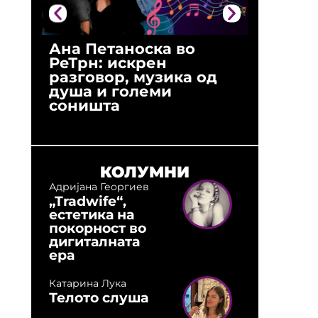
Ана Петаноска во
Ристо 
РеТрн: искрен
(Арханг
разговор, музика од
години
душа и големи
студио:
соништа
музика,
оловни
КОЛУМНИ
Адријана Георгиев
„Tradwife“,
естетика на
покорност во
дигиталната
ера
Катарина Лука
Телото слуша