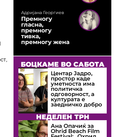
Адријана Георгиев
Премногу
гласна,
премногу
тивка,
премногу жена
И
ст,
БОЦКАМЕ ВО САБОТА
Центар Јадро,
простор каде
уметноста има
политичка
одговорност, а
културата е
заедничко добро
НЕДЕЛЕН ТРН
Ана Опачиќ за
Оhrid Beach Film
Festival: „Охрид