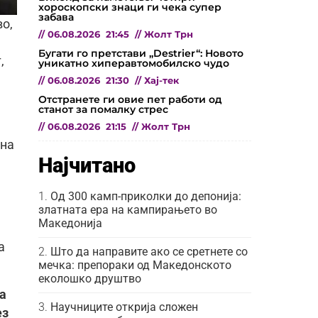
хороскопски знаци ги чека супер
забава
во,
//
06.08.2026
21:45
//
Жолт Трн
Бугати го претстави „Destrier“: Новото
,
уникатно хиперавтомобилско чудо
//
06.08.2026
21:30
//
Хај-тек
Отстранете ги овие пет работи од
станот за помалку стрес
//
06.08.2026
21:15
//
Жолт Трн
шна
Најчитано
Од 300 камп-приколки до депонија:
златната ера на кампирањето во
Македонија
а
Што да направите ако се сретнете со
мечка: препораки од Македонското
еколошко друштво
та
Научниците открија сложен
ез