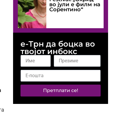
во јули е филм на
Сорентино“
е-Трн да боцка во
твојот инбокс
а
Претплати се!
та