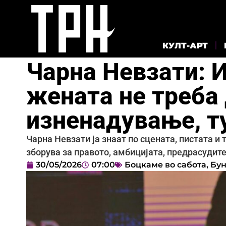
КУЛТ-АРТ
Чарна Невзати: И
жената не треба
изненадување, т
Чарна Невзати ја знаат по сцената, пистата и 
зборува за правото, амбицијата, предрасудите
30/05/2026
07:00
Боцкаме во сабота
,
Бун