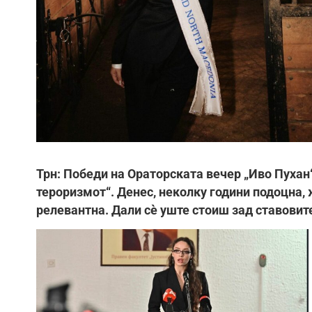
Трн: Победи на Ораторската вечер „Иво Пухан“ 
тероризмот“. Денес, неколку години подоцна, 
релевантна. Дали сè уште стоиш зад ставовите