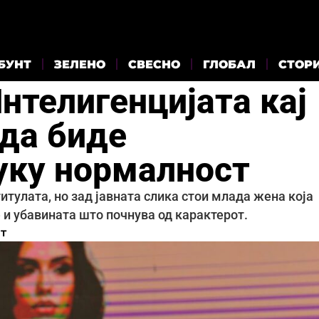
БУНТ
ЗЕЛЕНО
СВЕСНО
ГЛОБАЛ
СТОР
нтелигенцијата кај
 да биде
уку нормалност
титулата, но зад јавната слика стои млада жена која
 и убавината што почнува од карактерот.
т