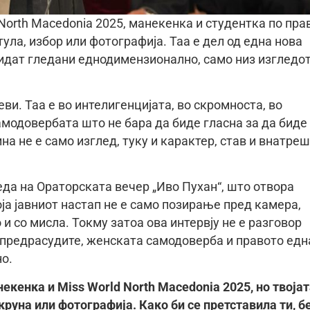
North Macedonia 2025, манекенка и студентка по пра
тула, избор или фотографија. Таа е дел од една нова
идат гледани еднодимензионално, само низ изгледот
еви. Таа е во интелигенцијата, во скромноста, во
самодовербата што не бара да биде гласна за да биде
на не е само изглед, туку и карактер, став и внатре
еда на Ораторската вечер „Иво Пухан“, што отвора
оја јавниот настап не е само позирање пред камера,
 и со мисла. Токму затоа ова интервју не е разговор
, предрасудите, женската самодоверба и правото едн
о.
екенка и Miss World North Macedonia 2025, но твоја
круна или фотографија. Како би се претставила ти, б