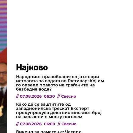
Најново
Народниот правобранител ја отвори
истрагата за водата во Гостивар: Кој им
го одзеде правото на граѓаните на
безбедна вода?
//
07.08.2026
06:30
//
Свесно
Како да се заштитите од
западнонилска треска? Експерт
предупредува дека вистинскиот број
на заразени е многу поголем
//
07.08.2026
06:00
//
Свесно
Викенд за паметење: Четири