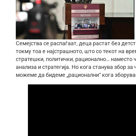
Семејства се распаѓаат, деца растат без детст
токму тоа е најстрашното, што со текот на вре
стратешки, политички, рационално… наместо 
анализа и стратегија. Но кога станува збор за
можеме да бидеме „рационални“ кога зборува