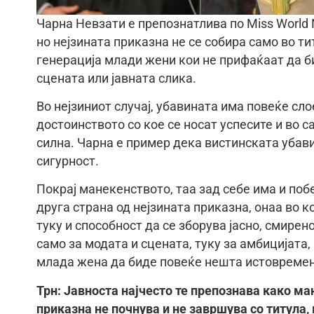
Чарна Невзати е препознатлива по Miss World 
но нејзината приказна не се собира само во ти
генерација млади жени кои не прифаќаат да б
сцената или јавната слика.
Во нејзиниот случај, убавината има повеќе сло
достоинството со кое се носат успесите и во 
силна. Чарна е пример дека вистинската убави
сигурност.
Покрај манекенството, таа зад себе има и поб
друга страна од нејзината приказна, онаа во к
туку и способност да се зборува јасно, смирено
само за модата и сцената, туку за амбицијата
млада жена да биде повеќе нешта истовремен
Трн: Јавноста најчесто те препознава како ман
приказна не почнува и не завршува со титула, 