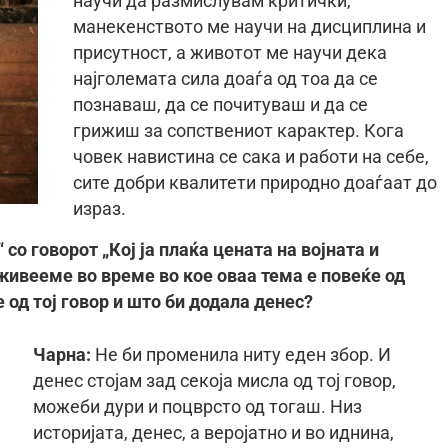
научи да размислувам критички,
манекенството ме научи на дисциплина и
присутност, а животот ме научи дека
најголемата сила доаѓа од тоа да се
познаваш, да се почитуваш и да се
грижиш за сопствениот карактер. Кога
човек навистина се сака и работи на себе,
сите добри квалитети природно доаѓаат до
израз.
со говорот „Кој ја плаќа цената на војната и
живееме во време во кое оваа тема е повеќе од
 од тој говор и што би додала денес?
Чарна:
Не би променила ниту еден збор. И
денес стојам зад секоја мисла од тој говор,
можеби дури и поцврсто од тогаш. Низ
историјата, денес, а веројатно и во иднина,