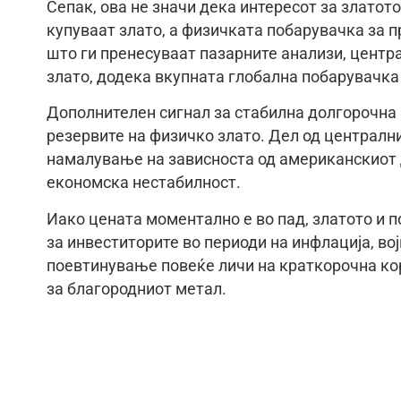
Сепак, ова не значи дека интересот за злато
купуваат злато, а физичката побарувачка за 
што ги пренесуваат пазарните анализи, центра
злато, додека вкупната глобална побарувачка 
Дополнителен сигнал за стабилна долгорочна 
резервите на физичко злато. Дел од централни
намалување на зависноста од американскиот д
економска нестабилност.
Иако цената моментално е во пад, златото и п
за инвеститорите во периоди на инфлација, во
поевтинување повеќе личи на краткорочна коре
за благородниот метал.