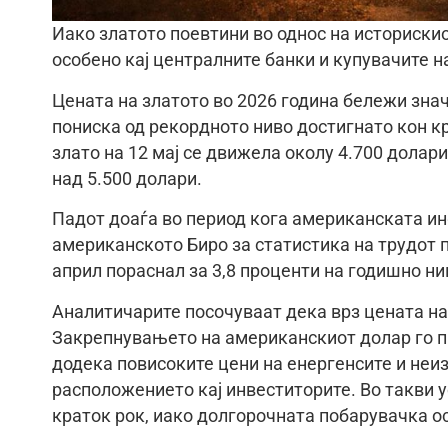
Иако златото поевтини во однос на историскио
особено кај централните банки и купувачите н
Цената на златото во 2026 година бележи зна
пониска од рекордното ниво достигнато кон кр
злато на 12 мај се движела околу 4.700 долар
над 5.500 долари.
Падот доаѓа во период кога американската ин
американското Биро за статистика на трудот 
април пораснал за 3,8 проценти на годишно ни
Аналитичарите посочуваат дека врз цената на
Закрепнувањето на американскиот долар го пр
додека повисоките цени на енергенсите и неи
расположението кај инвеститорите. Во такви у
краток рок, иако долгорочната побарувачка о