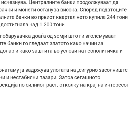
то исчезнува. Централните банки продолжуваат да
прачки и монети останува висока. Според податоците
лните банки во првиот квартал нето купиле 244 тони
достигнала над 1.200 тони.
побарувачка доаѓа од земји што ги зголемуваат
те банки го гледаат златото како начин за
олар и како заштита во услови на геополитичка и
онатаму ја задржува улогата на „сигурно засолниште
јни и нестабилни пазари. Затоа сегашното
кција по силниот раст, отколку на крај на интересо