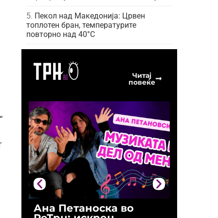
Пекол над Македонија: Црвен
топлотен бран, температурите
повторно над 40°C
Читај
повеќе
“
т
Ана Петаноска во
Ристо 
РеТрн: искрен
(Арханг