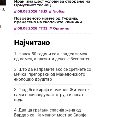
Иран има шест услови за отворање на
Ормускиот теснец
на,
//
08.08.2026
18:13
//
Глобал
Повреденото момче од Турција,
пренесено на скопските клиники
и
//
08.08.2026
17:32
//
Органик
Најчитано
Човек 50 години сам градел замок
од камен, а влезот и денес е бесплатен
Што да направите ако се сретнете со
мечка: препораки од Македонското
еколошко друштво
Град без кирија и сметки: Жителите
сами произведуваат струја и носат
вода
Двајца граѓани спасија жена од
Вардар кај Камениот мост во Скопје