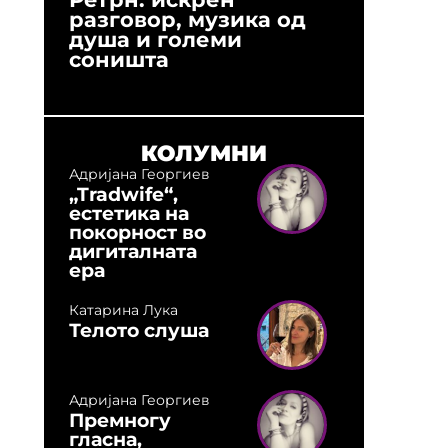
разговор, музика од
години
душа и големи
студио:
соништа
музика,
оловни
КОЛУМНИ
Адријана Георгиев
„Tradwife“,
естетика на
покорност во
дигиталната
ера
Катарина Лука
Телото слуша
Адријана Георгиев
Премногу
гласна,