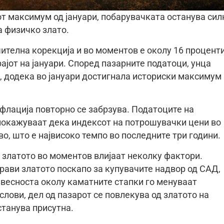
т максимум од јануари, побарувачката останува сил
а физичко злато.
чителна корекција и во моментов е околу 16 процент
ајот на јануари. Според пазарните податоци, унца
и, додека во јануари достигнала историски максимум
флација повторно се забрзува. Податоците на
покажуваат дека индексот на потрошувачки цени во
во, што е највисоко темпо во последните три години.
 златото во моментов влијаат неколку фактори.
ави златото поскапо за купувачите надвор од САД,
звесноста околу каматните стапки го менуваат
слови, дел од пазарот се повлекува од златото на
станува присутна.