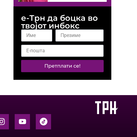
е-Трн да боцка во
твојот инбокс
Претплати се!