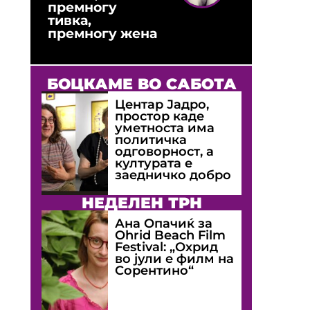
премногу
тивка,
премногу жена
БОЦКАМЕ ВО САБОТА
Центар Јадро,
простор каде
уметноста има
политичка
одговорност, а
културата е
заедничко добро
НЕДЕЛЕН ТРН
Ана Опачиќ за
Оhrid Beach Film
Festival: „Охрид
во јули е филм на
Сорентино“