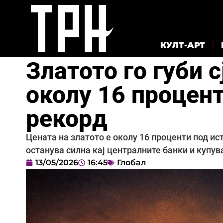
КУЛТ-АРТ
Златото го губи с
околу 16 процент
рекорд
Цената на златото е околу 16 проценти под и
останува силна кај централните банки и купув
13/05/2026
16:45
Глобал