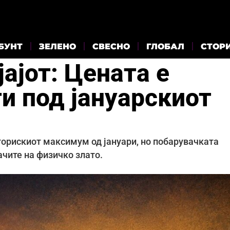
БУНТ
ЗЕЛЕНО
СВЕСНО
ГЛОБАЛ
СТОР
јајот: Цената е
и под јануарскиот
сторискиот максимум од јануари, но побарувачката
ачите на физичко злато.