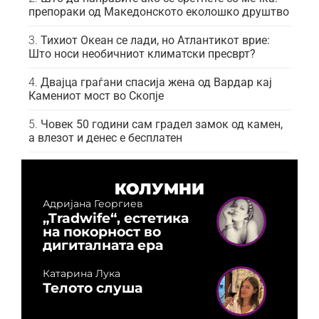
препораки од Македонското еколошко друштво
Тихиот Океан се лади, но Атлантикот врие:
Што носи необичниот климатски пресврт?
Двајца граѓани спасија жена од Вардар кај
Камениот мост во Скопје
Човек 50 години сам градел замок од камен,
а влезот и денес е бесплатен
КОЛУМНИ
Адријана Георгиев
„Tradwife“, естетика
на покорност во
дигиталната ера
Катарина Лука
Телото слуша