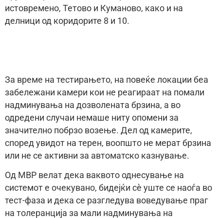
истовремено, Тетово и Куманово, како и на
делници од коридорите 8 и 10.
За време на тестирањето, на повеќе локации беа
забележани камери кои не реагираат на помали
надминувања на дозволената брзина, а во
одредени случаи немаше ниту опомени за
значително побрзо возење. Дел од камерите,
според увидот на терен, воопшто не мерат брзина
или не се активни за автоматско казнување.
Од МВР велат дека ваквото однесување на
системот е очекувано, бидејќи сè уште се наоѓа во
тест-фаза и дека се разгледува воведување праг
на толеранција за мали надминувања на