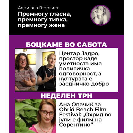
Адријана Георгиев
Премногу гласна,
премногу тивка,
премногу жена
БОЦКАМЕ ВО САБОТА
Центар Јадро,
простор каде
уметноста има
политичка
одговорност, а
културата е
заедничко добро
НЕДЕЛЕН ТРН
Ана Опачиќ за
Оhrid Beach Film
Festival: „Охрид во
јули е филм на
Сорентино“