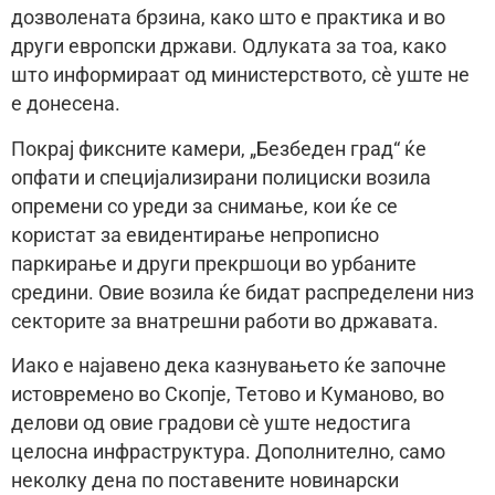
дозволената брзина, како што е практика и во
други европски држави. Одлуката за тоа, како
што информираат од министерството, сè уште не
е донесена.
Покрај фиксните камери, „Безбеден град“ ќе
опфати и специјализирани полициски возила
опремени со уреди за снимање, кои ќе се
користат за евидентирање непрописно
паркирање и други прекршоци во урбаните
средини. Овие возила ќе бидат распределени низ
секторите за внатрешни работи во државата.
Иако е најавено дека казнувањето ќе започне
истовремено во Скопје, Тетово и Куманово, во
делови од овие градови сè уште недостига
целосна инфраструктура. Дополнително, само
неколку дена по поставените новинарски