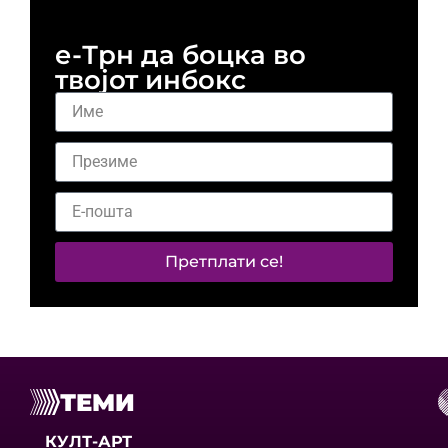
е-Трн да боцка во
твојот инбокс
Претплати се!
ТЕМИ
КУЛТ-АРТ