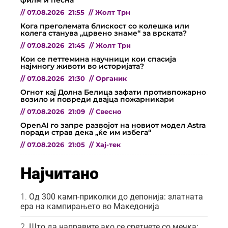
филм и песна
//
07.08.2026
21:55
//
Жолт Трн
Кога преголемата блискост со колешка или
колега станува „црвено знаме“ за врската?
//
07.08.2026
21:45
//
Жолт Трн
Кои се петтемина научници кои спасија
најмногу животи во историјата?
//
07.08.2026
21:30
//
Органик
Огнот кај Долна Белица зафати противпожарно
возило и повреди двајца пожарникари
//
07.08.2026
21:09
//
Свесно
OpenAI го запре развојот на новиот модел Astra
поради страв дека „ќе им избега“
//
07.08.2026
21:05
//
Хај-тек
Најчитано
Од 300 камп-приколки до депонија: златната
ера на кампирањето во Македонија
Што да направите ако се сретнете со мечка: