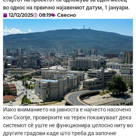
во однос на првично најавениот датум, 1 јануари.
12/12/2025
08:19
Свесно
Иако вниманието на јавноста е најчесто насочено
кон Скопје, проверките на терен покажуваат дека
системот сè уште не функционира целосно ниту во
другите градови каде што треба да започне