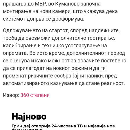
прашања до МВР, во Куманово започна
монтирање на нови камери, што укажува дека
системот допрва се дооформува.
Одложувањето на стартот, според надлежните,
треба да овозможи дополнително тестирање,
калибрирање и техничко усогласување на
опремата. Во исто време, дополнителниот период
се оценува и како можност за возачите постепено
да се прилагодат на новиот режим и да ги
променат ризичните сообраќајни навики, пред
автоматизираното казнување да стане реалност.
Извор:
360 степени
Најново
Грин деј отворија 24-часовна ТВ и најавија нов