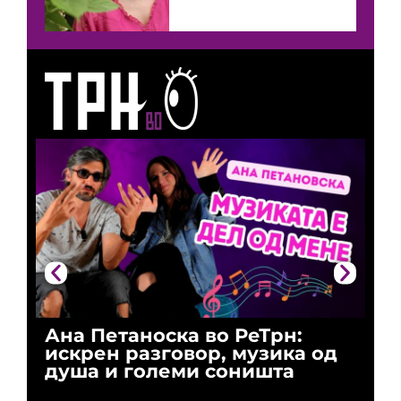
Ана Петаноска во РеТрн:
Ри
искрен разговор, музика од
го
душа и големи соништа
За
и 