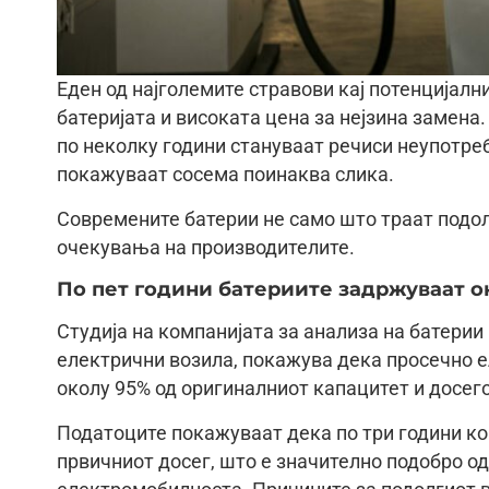
Еден од најголемите стравови кај потенцијалн
батеријата и високата цена за нејзина замен
по неколку години стануваат речиси неупотреб
покажуваат сосема поинаква слика.
Современите батерии не само што траат подол
очекувања на производителите.
По пет години батериите задржуваат о
Студија на компанијата за анализа на батерии 
електрични возила, покажува дека просечно 
околу 95% од оригиналниот капацитет и досего
Податоците покажуваат дека по три години ко
првичниот досег, што е значително подобро од