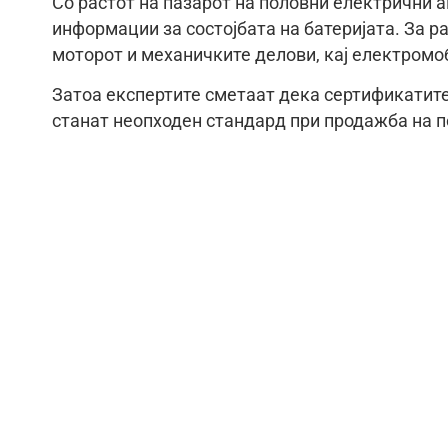
Со растот на пазарот на половни електрични а
информации за состојбата на батеријата. За 
моторот и механичките делови, кај електромо
Затоа експертите сметаат дека сертификатите з
станат неопходен стандард при продажба на п