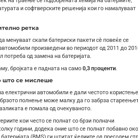
ек на траење се подобрената хемија на батериите,
турата и софтверските решенија кои го намалуваат
ително ретка
да менуваат скапи батериски пакети сè повеќе се
автомобили произведени во периодот од 2011 до 201
 потреба од замена на батеријата.
му, бројката е падната на само
0,3 п
р
оценти
.
о што се мислеше
 на електрични автомобили е дали честото користењ
о брзото полнење може малку да го забрза стареење
азликата е помала од очекуваното.
ериите кои често се полнат со брзи полначи
олку години, додека оние што се полнат побавно ок
 батеријата (BMS) ги штитат ќелиите од преголем ст