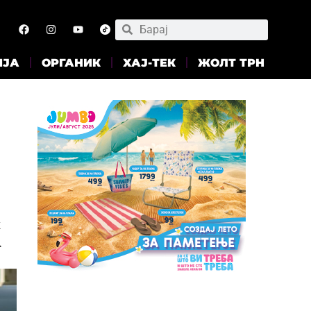
ИЈА
ОРГАНИК
ХАЈ-ТЕК
ЖОЛТ ТРН
к
.