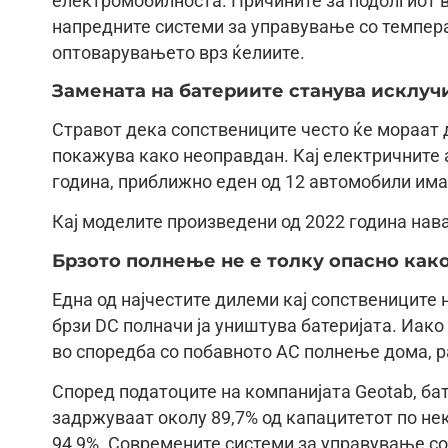
електромобилноста. Причините за подолгиот в
напредните системи за управување со темпера
оптоварувањето врз ќелиите.
Замената на батериите станува исклуч
Стравот дека сопствениците често ќе мораат 
покажува како неоправдан. Кај електричните 
година, приближно еден од 12 автомобили имал
Кај моделите произведени од 2022 година нава
Брзото полнење не е толку опасно как
Една од најчестите дилеми кај сопствениците
брзи DC полначи ја уништува батеријата. Иак
во споредба со побавното AC полнење дома, р
Според податоците на компанијата Geotab, бат
задржуваат околу 89,7% од капацитетот по нек
94,9%. Современите системи за управување со