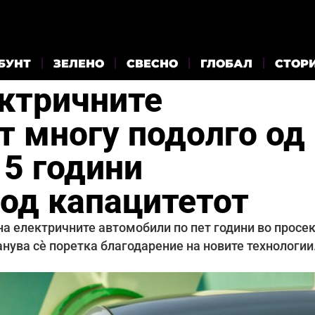
БУНТ
ЗЕЛЕНО
СВЕСНО
ГЛОБАЛ
СТОР
ектричните
т многу подолго од
 5 години
од капацитетот
а електричните автомобили по пет години во просе
нува сè поретка благодарение на новите технологии