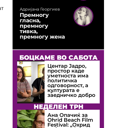
ат
Адријана Георгиев
Премногу
гласна,
премногу
тивка,
премногу жена
БОЦКАМЕ ВО САБОТА
Центар Јадро,
простор каде
уметноста има
политичка
одговорност, а
културата е
заедничко добро
НЕДЕЛЕН ТРН
Ана Опачиќ за
Оhrid Beach Film
Festival: „Охрид