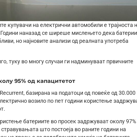
ите купувачи на електрични автомобили е трајноста 
а. Години наназад се ширеше мислењето дека батерии
ливи, но најновите анализи од реалната употреба
го, туку во многу случаи ги надминуваат првичните
колу 95% од капацитетот
Recurrent, базирана на податоци од повеќе од 30.000
електрично возило по пет години користење задржув
т.
ристење батериите во просек задржуваат околу 97%
 стравувањата што постоеја во раните години на