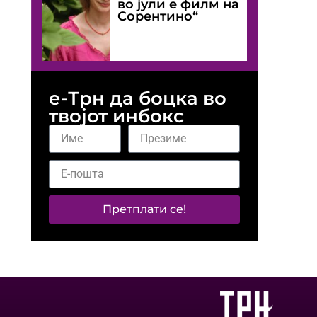
во јули е филм на
Сорентино“
е-Трн да боцка во
твојот инбокс
Претплати се!