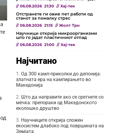
//
06.08.2026
21:30
//
Хај-тек
Отстранете ги овие пет работи од
станот за помалку стрес
на
//
06.08.2026
21:15
//
Жолт Трн
те
Научници открија микроорганизми
што го јадат пластичниот отпад
//
06.08.2026
21:00
//
Хај-тек
Најчитано
Од 300 камп-приколки до депонија:
златната ера на кампирањето во
Македонија
Што да направите ако се сретнете со
а
мечка: препораки од Македонското
еколошко друштво
 од
Научниците открија сложен
екосистем длабоко под површината на
Земјата