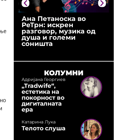
Ана Петаноска во
Ристо 
РеТрн: искрен
(Арханг
разговор, музика од
години
ање
душа и големи
студио:
соништа
музика,
оловни
КОЛУМНИ
Адријана Георгиев
„Tradwife“,
естетика на
покорност во
сно
дигиталната
и
ера
Катарина Лука
Телото слуша