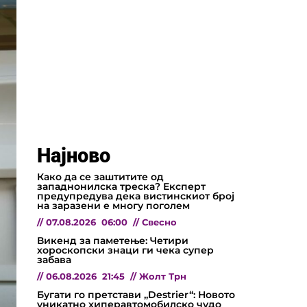
Најново
Како да се заштитите од
западнонилска треска? Експерт
предупредува дека вистинскиот број
на заразени е многу поголем
//
07.08.2026
06:00
//
Свесно
Викенд за паметење: Четири
хороскопски знаци ги чека супер
забава
//
06.08.2026
21:45
//
Жолт Трн
Бугати го претстави „Destrier“: Новото
уникатно хиперавтомобилско чудо