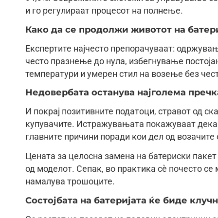
и го регулираат процесот на полнење.
Како да се продолжи животот на батер
Експертите најчесто препорачуваат: одржува
често празнење до нула, избегнување постоја
температури и умерен стил на возење без чес
Недовербата останува најголема пречк
И покрај позитивните податоци, стравот од ск
купувачите. Истражувањата покажуваат дека 
главните причини поради кои дел од возачите
Цената за целосна замена на батериски пакет 
од моделот. Сепак, во практика сè почесто се
намалува трошоците.
Состојбата на батеријата ќе биде клуч