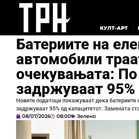
КУЛТ-АРТ
Батериите на ел
автомобили траа
очекувањата: По
задржуваат 95% 
Новите податоци покажуваат дека батериите н
задржуваат 95% од капацитетот. Замената ста
08/07/2026
08:00
Зелено