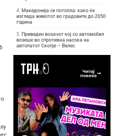
Македонија се потопла: како ќе
изгледа животот во градовите до 2050
година
Приведен возачот кој со автомобил
возеше во спротивна насока на
автопатот Скопје – Велес
6
Читај
повеќе
е
то
олу
рес