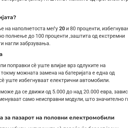
ијата?
ње на наполнетоста меѓу
20
и 80 проценти, избегнув
но полнење до 100 проценти ,заштита од екстремни
ти нагли забрзувања.
а
апи поправки сè уште влијае врз одлуките на
токму можната замена на батеријата е една од
 сè уште избегнуваат електрични автомобили.
може да се движи од 5.000 до над 20.000 евра, зави
 менуваат само неисправни модули, што значително г
на за пазарот на половни електромобили