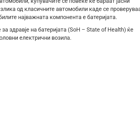
втомобили, купувачите сè повеќе ќе бараат јасни
разлика од класичните автомобили каде се проверува
билите најважната компонента е батеријата.
а здравје на батеријата (SoH – State of Health) ќе
оловни електрични возила.