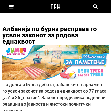
Албанија по бурна расправа го
усвои законот за родова
еднаквост
По долга и бурна дебата, албанскиот парламент
го усвои законот за родова еднаквост со 77 гласа
„за“ и 36 „против“. Законот предизвика поделени
реакции во јавноста и жестоки политички
расправи.