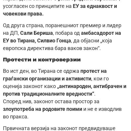
усогласен со принципите на
ЕУ за еднаквост и
човекови права.
Од друга страна, поранешниот премиер и лидер
на ДП,
Сали Бериша
, побара од
амбасадорот на
ЕУ во Тирана, Силвио Гонца
, да објасни „која
европска директива бара ваков закон“.
Протести и контроверзии
Во ист ден, во Тирана се одржа
протест на
граѓански организации и активисти
, кои го
оценија законот како
„антинароден, антибрачен и
против традиционалните вредности“
.
Според нив, законот остава простор за
злоупотреба на родовите поими
и не е изводлив
во пракса.
Првичната верзија на законот предвидуваше