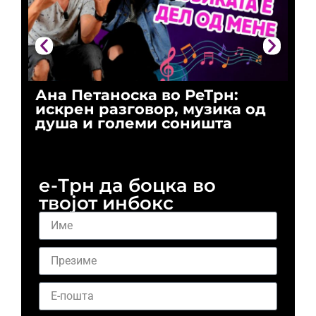
Ана Петаноска во РеТрн:
Ри
искрен разговор, музика од
го
душа и големи соништа
За
и 
е-Трн да боцка во
твојот инбокс