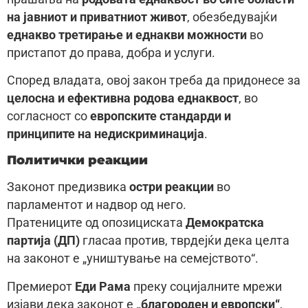
на јавниот и приватниот живот
, обезбедувајќи
еднакво третирање и еднакви можности
во
пристапот до права, добра и услуги.
Според владата, овој закон треба да придонесе за
целосна и ефективна родова еднаквост
, во
согласност со
европските стандарди и
принципите на недискриминација
.
Политички реакции
Законот предизвика
остри реакции
во
парламентот и надвор од него.
Пратениците од опозициската
Демократска
партија (ДП)
гласаа против, тврдејќи дека целта
на законот е „уништување на семејството“.
Премиерот
Еди Рама
преку социјалните мрежи
изјави дека законот е
„благороден и европски“
,