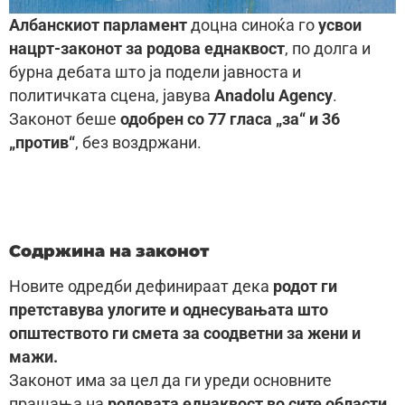
Албанскиот парламент
доцна синоќа го
усвои
нацрт-законот за родова еднаквост
, по долга и
бурна дебата што ја подели јавноста и
политичката сцена, јавува
Anadolu Agency
.
Законот беше
одобрен со 77 гласа „за“ и 36
„против“
, без воздржани.
Содржина на законот
Новите одредби дефинираат дека
родот ги
претставува улогите и однесувањата што
општеството ги смета за соодветни за жени и
мажи.
Законот има за цел да ги уреди основните
прашања на
родовата еднаквост во сите области