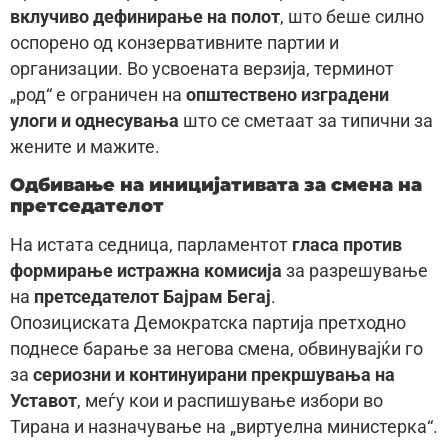
вклучиво дефинирање на полот
, што беше силно
оспорено од конзервативните партии и
организации. Во усвоената верзија, терминот
„род“ е ограничен на
општествено изградени
улоги и однесувања
што се сметаат за типични за
жените и мажите.
Одбивање на иницијативата за смена на
претседателот
На истата седница, парламентот
гласа против
формирање истражна комисија
за разрешување
на
претседателот Бајрам Бегај
.
Опозициската Демократска партија претходно
поднесе барање за негова смена, обвинувајќи го
за
сериозни и континуирани прекршувања на
Уставот
, меѓу кои и распишување избори во
Тирана и назначување на „виртуелна министерка“.