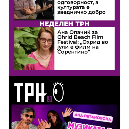
одговорност, а
културата е
заедничко добро
НЕДЕЛЕН ТРН
Ана Опачиќ за
Оhrid Beach Film
Festival: „Охрид во
јули е филм на
Сорентино“