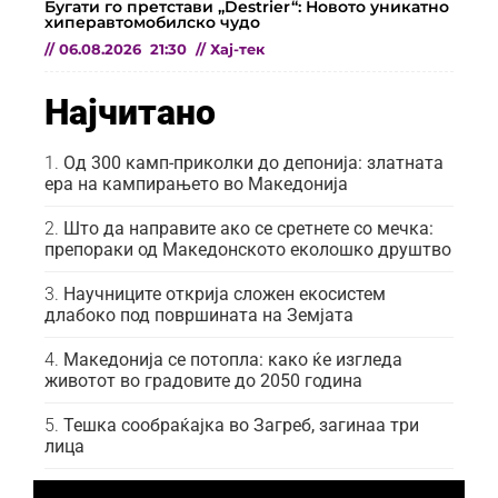
Бугати го претстави „Destrier“: Новото уникатно
хиперавтомобилско чудо
//
06.08.2026
21:30
//
Хај-тек
Најчитано
Од 300 камп-приколки до депонија: златната
ера на кампирањето во Македонија
Што да направите ако се сретнете со мечка:
препораки од Македонското еколошко друштво
Научниците открија сложен екосистем
длабоко под површината на Земјата
Македонија се потопла: како ќе изгледа
животот во градовите до 2050 година
Тешка сообраќајка во Загреб, загинаа три
лица