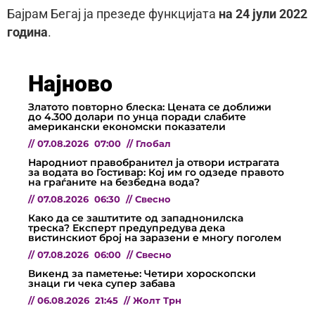
Бајрам Бегај ја презеде функцијата
на 24 јули 2022
година
.
Најново
Златото повторно блеска: Цената се доближи
до 4.300 долари по унца поради слабите
американски економски показатели
//
07.08.2026
07:00
//
Глобал
Народниот правобранител ја отвори истрагата
за водата во Гостивар: Кој им го одзеде правото
на граѓаните на безбедна вода?
//
07.08.2026
06:30
//
Свесно
Како да се заштитите од западнонилска
треска? Експерт предупредува дека
вистинскиот број на заразени е многу поголем
//
07.08.2026
06:00
//
Свесно
Викенд за паметење: Четири хороскопски
знаци ги чека супер забава
//
06.08.2026
21:45
//
Жолт Трн