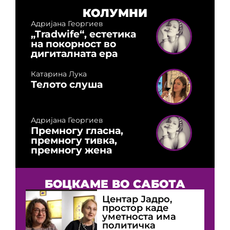
КОЛУМНИ
Адријана Георгиев
„Tradwife“, естетика
на покорност во
дигиталната ера
Катарина Лука
Телото слуша
Адријана Георгиев
Премногу гласна,
премногу тивка,
премногу жена
БОЦКАМЕ ВО САБОТА
Центар Јадро,
простор каде
уметноста има
политичка