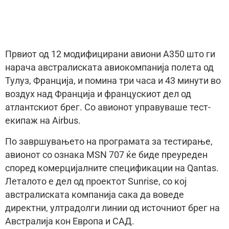
Првиот од 12 модифицирани авиони A350 што ги
нарача австралиската авиокомпанија полета од
Тулуз, Франција, и помина три часа и 43 минути во
воздух над Франција и францускиот дел од
атлантскиот брег. Со авионот управуваше тест-
екипаж на Airbus.
По завршувањето на програмата за тестирање,
авионот со ознака MSN 707 ќе биде преуреден
според комерцијалните спецификации на Qantas.
Леталото е дел од проектот Sunrise, со кој
австралиската компанија сака да воведе
директни, ултрадолги линии од источниот брег на
Австралија кон Европа и САД.