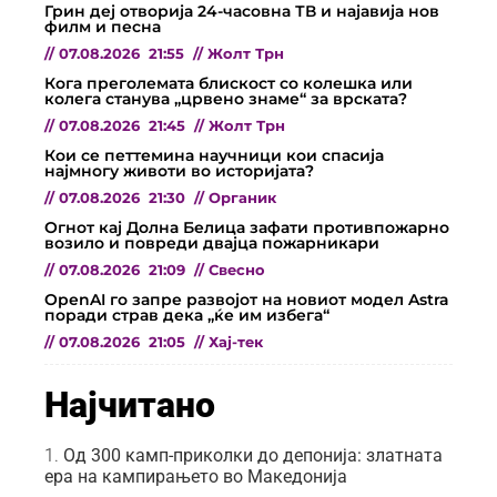
Грин деј отворија 24-часовна ТВ и најавија нов
филм и песна
//
07.08.2026
21:55
//
Жолт Трн
Кога преголемата блискост со колешка или
колега станува „црвено знаме“ за врската?
//
07.08.2026
21:45
//
Жолт Трн
Кои се петтемина научници кои спасија
најмногу животи во историјата?
//
07.08.2026
21:30
//
Органик
Огнот кај Долна Белица зафати противпожарно
возило и повреди двајца пожарникари
//
07.08.2026
21:09
//
Свесно
OpenAI го запре развојот на новиот модел Astra
поради страв дека „ќе им избега“
//
07.08.2026
21:05
//
Хај-тек
Најчитано
Од 300 камп-приколки до депонија: златната
ера на кампирањето во Македонија