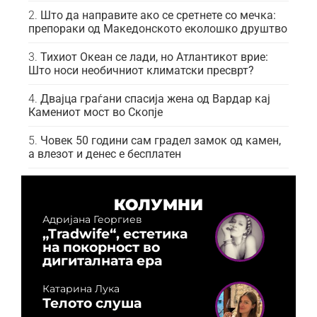
Што да направите ако се сретнете со мечка:
препораки од Македонското еколошко друштво
Тихиот Океан се лади, но Атлантикот врие:
Што носи необичниот климатски пресврт?
Двајца граѓани спасија жена од Вардар кај
Камениот мост во Скопје
Човек 50 години сам градел замок од камен,
а влезот и денес е бесплатен
КОЛУМНИ
Адријана Георгиев
„Tradwife“, естетика
на покорност во
дигиталната ера
Катарина Лука
Телото слуша