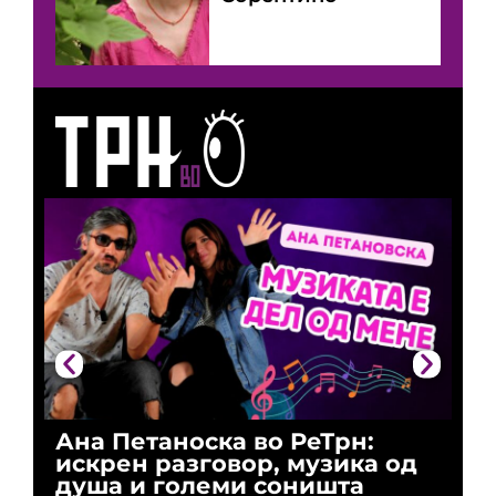
Ана Петаноска во РеТрн:
Ри
искрен разговор, музика од
го
душа и големи соништа
За