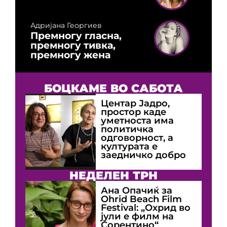
Адријана Георгиев
Премногу гласна,
премногу тивка,
премногу жена
БОЦКАМЕ ВО САБОТА
Центар Јадро,
простор каде
уметноста има
политичка
одговорност, а
културата е
заедничко добро
НЕДЕЛЕН ТРН
Ана Опачиќ за
Оhrid Beach Film
Festival: „Охрид во
јули е филм на
Сорентино“