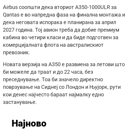
Airbus соопшти дека вториот A350-1000ULR за
Qantas е во напредна фаза на финална монтажа и
дека неговата испорака е планирана за април
2027 година. Тој авион треба да добие премиум
кабина во четири класи и да биде подготвен за
комерцијалната флота на австралискиот
превозник.
Новата верзија на A350 е развиена за летови што
би можеле да траат и до 22 часа, без
преседнување. Тоа би значело директно
поврзување на Сиднеј со Лондон и Њујорк, рути
кои денес најчесто бараат најмалку едно
застанување.
Најново