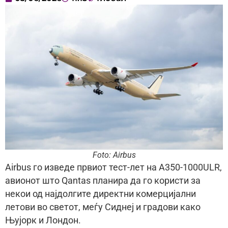
Foto: Airbus
Airbus го изведе првиот тест-лет на A350-1000ULR,
авионот што Qantas планира да го користи за
некои од најдолгите директни комерцијални
летови во светот, меѓу Сиднеј и градови како
Њујорк и Лондон.