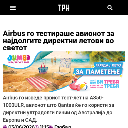
Airbus го тестираше авионот за
најдолгите директни летови во
светот
Airbus го изведе првиот тест-лет на A350-
1000ULR, авионот што Qantas ќе го користи за
директни ултрадолги линии од Австралија до
Европа и САД.
03/06/2026
11:15
Глобал