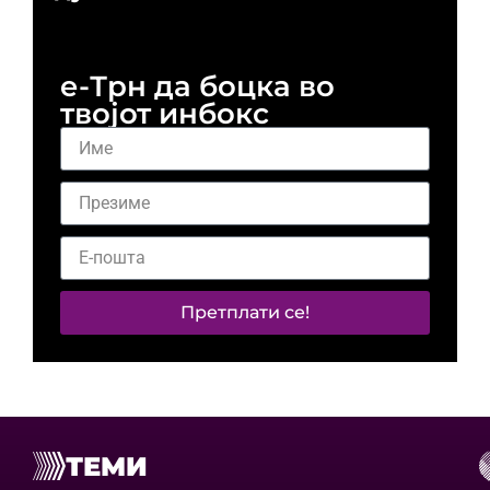
и 
е-Трн да боцка во
твојот инбокс
Претплати се!
ТЕМИ