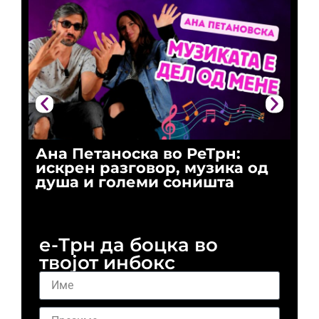
Ана Петаноска во РеТрн:
Ри
искрен разговор, музика од
го
душа и големи соништа
За
и 
е-Трн да боцка во
твојот инбокс