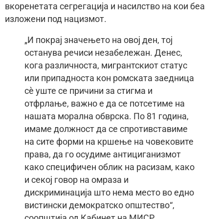
вкоренетата сегрегација и насилство на кои беа
изложени под нацизмот.
„И покрај значењето на овој ден, тој
останува речиси незабележан. Денес,
кога различноста, мигрантскиот статус
или припадноста кон ромската заедница
сè уште се причини за стигма и
отфрлање, важно е да се потсетиме на
нашата морална обврска. По 81 година,
имаме должност да се спротивставиме
на сите форми на кршење на човековите
права, да го осудиме антициганизмот
како специфичен облик на расизам, како
и секој говор на омраза и
дискриминација што нема место во едно
вистински демократско општество“,
соопштија од Кабинет на МИСР.