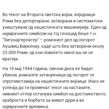
Во текот на Втората светска војна, илјадници
Роми беа депортирани, затворани и систематски
уништувани од нацистичката машинерија. Еден од
најмрачните симболи на тој геноцид беше т.н.
“Зигунајгерлагер” – ромскиот дел од логорот
Аушвиц-Биркенау, каде што беа затворени околу
23.000 Роми, од кои повеќето никогаш не се
вратија.
На 16 мај 1944 година, свесни дека ќе бидат
убиени, ромските затвореници од логорот се
спротивставија на нацистичките војници. Иако не
успеаја да ги променат текот на настаните,
нивниот отпор останува симбол на достоинството,
храброста и борбата за живот дури и во
најмрачните времиња.