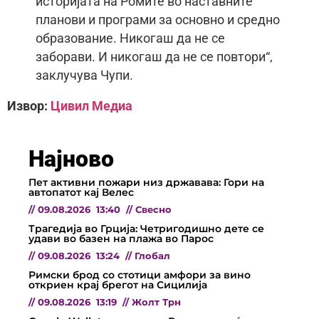
историјата на Ромите во наставните
планови и програми за основно и средно
образование. Никогаш да не се
заборави. И никогаш да не се повтори“,
заклучува Чупи.
Извор:
Цивил Медиа
Најново
Пет активни пожари низ државава: Гори на
автопатот кај Велес
//
09.08.2026
13:40
//
Свесно
Трагедија во Грција: Четригодишно дете се
удави во базен на плажа во Парос
//
09.08.2026
13:24
//
Глобал
Римски брод со стотици амфори за вино
откриен крај брегот на Сицилија
//
09.08.2026
13:19
//
Жолт Трн