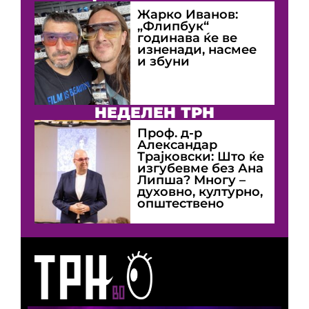
Жарко Иванов:
„Флипбук“
годинава ќе ве
изненади, насмее
и збуни
НЕДЕЛЕН ТРН
Проф. д-р
Александар
Трајковски: Што ќе
изгубевме без Ана
Липша? Многу –
духовно, културно,
општествено