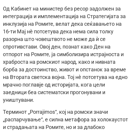
Од Кабинет на министер без ресор задолжен за
интеграција и имплементација на Стратегијата за
инклузија на Ромите, велат дека сеќавањето на
16-ти Мај нè потсетува дека нема сила толку
разорна што човештвото не може да ѝ се
спротивстави. Овој ден, познат како Ден на
отпорот на Ромите, ја симболизира истрајноста и
храброста на ромскиот народ, како и нивната
борба за достоинство, живот и опстанок за време
на Втората светска војна. Тој нè потсетува на едно
мрачно поглавје од историјата, кога цели
заедници беа систематски прогонувани и
уништувани.
Терминот „Porrajimos“, кој на ромски значи
„распарчување“, е силна метафора за холокаустот
и страдањата на Ромите, но и за длабоко