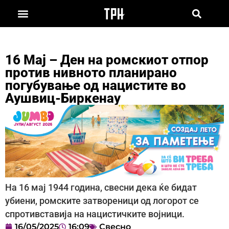
16 Мај – Ден на ромскиот отпор
против нивното планирано
погубување од нацистите во
Аушвиц-Биркенау
На 16 мај 1944 година, свесни дека ќе бидат
убиени, ромските затвореници од логорот се
спротивставија на нацистичките војници.
16/05/2025
16:09
Свесно