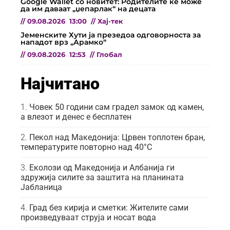
Google Wallet со новитет: Родителите ќе може
да им даваат „џепарлак“ на децата
//
09.08.2026
13:00
//
Хај-тек
Јеменските Хути ја презедоа одговорноста за
нападот врз „Арамко“
//
09.08.2026
12:53
//
Глобал
Најчитано
Човек 50 години сам градел замок од камен,
а влезот и денес е бесплатен
Пекол над Македонија: Црвен топлотен бран,
температурите повторно над 40°C
Еколози од Македонија и Албанија ги
здружија силите за заштита на планината
Јабланица
Град без кирија и сметки: Жителите сами
произведуваат струја и носат вода