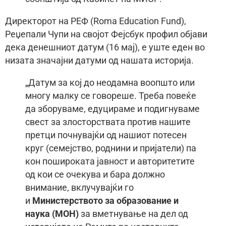
Директорот на РЕФ (Roma Education Fund),
Реџепали Чупи на својот Фејсбук профил објави
дека денешниот датум (16 мај), е уште еден во
низата значајни датуми од нашата историја.
„Датум за кој до неодамна воопшто или
многу малку се говореше. Треба повеќе
да зборуваме, едуцираме и подигнуваме
свест за злосторствата против нашите
претци почнувајќи од нашиот потесен
круг (семејство, роднини и пријатели) па
кон пошироката јавност и авторитетите
од кои се очекува и бара должно
внимание, вклучувајќи го
и
Министерството за образование и
наука (МОН)
за вметнување на дел од