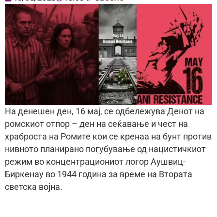
На денешен ден, 16 мај, се одбележува Денот на
ромскиот отпор – ден на сеќавање и чест на
храброста на Ромите кои се кренаа на бунт против
нивното планирано погубување од нацистичкиот
режим во концентрациониот логор Аушвиц-
Биркенау во 1944 година за време на Втората
светска војна.