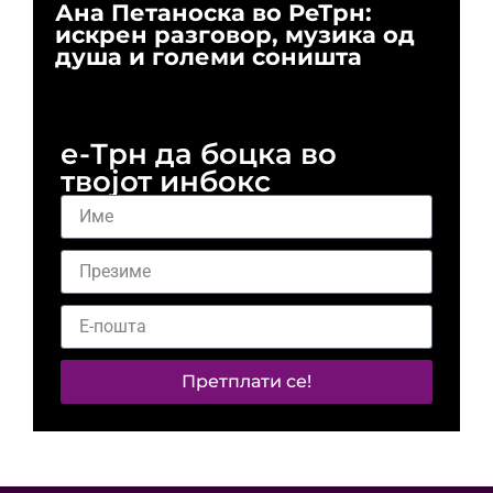
Ана Петаноска во РеТрн:
Ри
искрен разговор, музика од
го
душа и големи соништа
За
и 
е-Трн да боцка во
твојот инбокс
Претплати се!