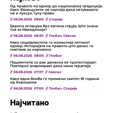
Од правото на одмор до национална традиција:
Како Французите не научија дека летувањето
не е луксуз, туку право
//
06.08.2026
09:00
//
Сторија
Европа останува без евтина струја: Што значи
тоа за Македонија?
//
06.08.2026
08:30
//
Глобал
,
Свесно
Како социјалистите го измислија летниот
одмор: Историјата на правото што денес го
сметаме за нормално
//
06.08.2026
08:00
//
Глобал
Пациентите со рак денеска ќе протестираат:
Повторно алармираат дека нема терапија
//
06.08.2026
07:37
//
Свесно
Како една бомба го промени светот: 81 година
од Хирошима
//
06.08.2026
07:00
//
Глобал
,
Сторија
Најчитано