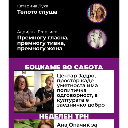
Катарина Лука
Телото слуша
Адријана Георгиев
Премногу гласна,
премногу тивка,
премногу жена
БОЦКАМЕ ВО САБОТА
Центар Јадро,
простор каде
уметноста има
политичка
одговорност, а
културата е
заедничко добро
НЕДЕЛЕН ТРН
Ана Опачиќ за