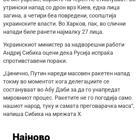
утрински напад со дрон врз Киев, една лица
загина, а четири беа повредени, соопштија
украинските власти. Во Харков, пак, во слични
напади биле ранети најмалку 27 лица.
Украинскиот министер за надворешни работи
Андриј Сибиха оцени дека Русија испраќа
спротивставени пораки.
„Цинично, Путин нареди масовен ракетен напад
токму во моментот кога делегациите се
состануваат во Абу Даби за да го унапредат
мировниот процес. Ракетите не го погодија само
нашиот народ, туку и самата преговарачка маса“,
напиша Сибиха на мрежата X.
Најново