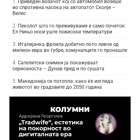
Приведен возачот кој со автомобил возеше
во спротивна насока на автопатот Скопје –
Велес
Пеколот што го преживуваме е само почеток:
Ел Нињо носи уште повисоки температури
Италијанка фрлила добитно лото ливче од
милион евра во ѓубре, комуналците го пронашле
Сателитски снимки ја покажуваат
сериозноста – Дунав пред и по сушата
Македонија се потопла: како ќе изгледа
животот во градовите до 2050 година
КОЛУМНИ
Адријана Георгиев
„Tradwife“, естетика
на покорност во
дигиталната ера