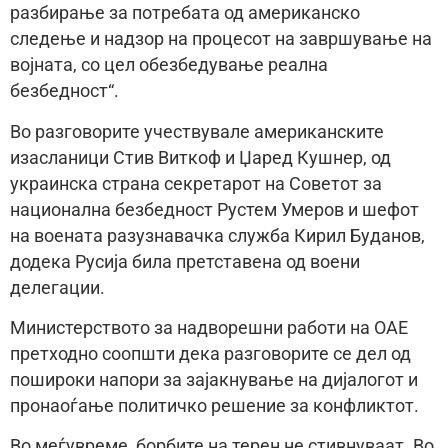
разбирање за потребата од американско
следење и надзор на процесот на завршување на
војната, со цел обезбедување реална
безбедност“.
Во разговорите учествувале американските
изасланици Стив Виткоф и Џаред Кушнер, од
украинска страна секретарот на Советот за
национална безбедност Рустем Умеров и шефот
на воената разузнавачка служба Кирил Буданов,
додека Русија била претставена од воени
делегации.
Министерството за надворешни работи на ОАЕ
претходно соопшти дека разговорите се дел од
пошироки напори за зајакнување на дијалогот и
пронаоѓање политичко решение за конфликтот.
Во меѓувреме, борбите на терен не стивнуваат. Во