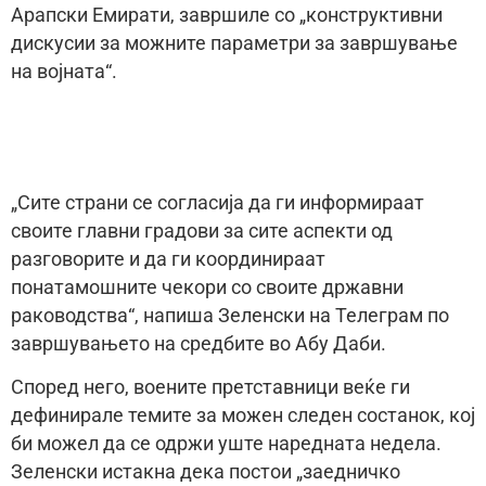
Арапски Емирати, завршиле со „конструктивни
дискусии за можните параметри за завршување
на војната“.
„Сите страни се согласија да ги информираат
своите главни градови за сите аспекти од
разговорите и да ги координираат
понатамошните чекори со своите државни
раководства“, напиша Зеленски на Телеграм по
завршувањето на средбите во Абу Даби.
Според него, воените претставници веќе ги
дефинирале темите за можен следен состанок, кој
би можел да се одржи уште наредната недела.
Зеленски истакна дека постои „заедничко