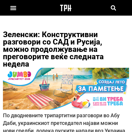
Зеленски: Конструктивни
разговори со САД и Русија,
можно продолжување на
преговорите веќе следната
недела
По дводневните трипартитни разговори во Абу
Даби, украинскиот претседател најави можни
нови средби, додека руските напади врз Украина