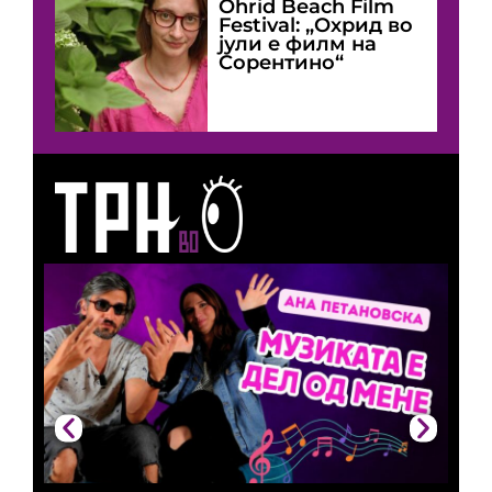
Оhrid Beach Film
Festival: „Охрид во
јули е филм на
Сорентино“