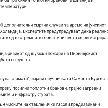
н од три силни топлотни бранови, а Шпанија и
 температури.
0 дополнителни смртни случаи за време на јунскиот
и Холандија. Експертите предупредуваат дека реални
иците од екстремните горештини често се регистрира
ија ризикот од шумски пожари на Пиринејскиот
јбата со сушата.
нува климата“, изјави научничката Саманта Бургес.
преку посилни топлотни бранови, трајно загреани
емите и инфраструктурата.
, емисиите на стакленички гасови предизвикани