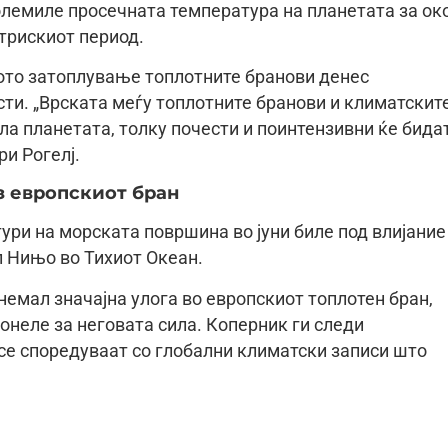
зголемиле просечната температура на планетата за ок
трискиот период.
ото затоплување топлотните бранови денес
сти. „Врската меѓу топлотните бранови и климатскит
пла планетата, толку почести и поинтензивни ќе бида
ри Рогелј.
з европскиот бран
ри на морската површина во јуни биле под влијание
л Нињо во Тихиот Океан.
немал значајна улога во европскиот топлотен бран,
неле за неговата сила. Коперник ги следи
 се споредуваат со глобални климатски записи што