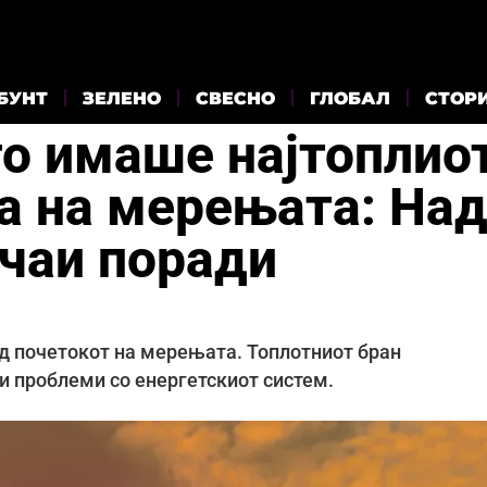
БУНТ
ЗЕЛЕНО
СВЕСНО
ГЛОБАЛ
СТОР
го имаше најтоплио
та на мерењата: На
учаи поради
од почетокот на мерењата. Топлотниот бран
и проблеми со енергетскиот систем.