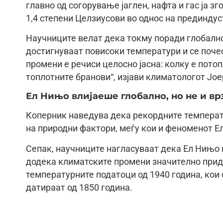
главно од согорување јаглен, нафта и гас ја 
1,4 степени Целзиусови во однос на прединдус
Научниците велат дека токму поради глобалн
достигнуваат повисоки температури и се поче
промени е речиси целосно јасна: колку е пото
топлотните бранови“, изјави климатологот Јое
Ел Нињо влијаеше глобално, но не и вр
Коперник наведува дека рекордните температу
на природни фактори, меѓу кои и феноменот Е
Сепак, научниците нагласуваат дека Ел Нињо 
додека климатските промени значително придо
температурните податоци од 1940 година, кои
датираат од 1850 година.