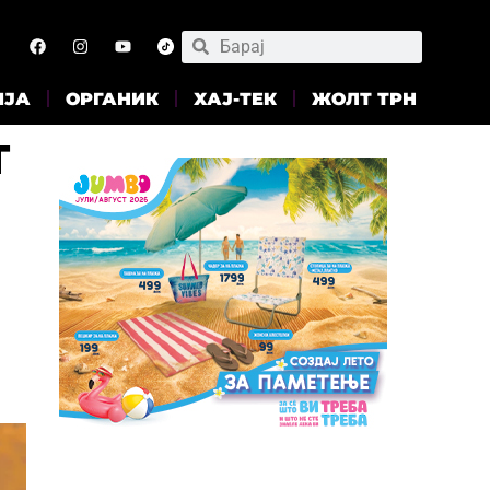
ИЈА
ОРГАНИК
ХАЈ-ТЕК
ЖОЛТ ТРН
т
д