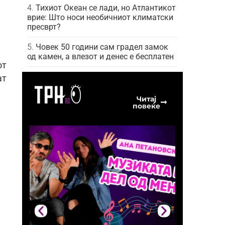
Тихиот Океан се лади, но Атлантикот
врие: Што носи необичниот климатски
пресврт?
Човек 50 години сам градел замок
од камен, а влезот и денес е бесплатен
от
ат
Читај
повеќе