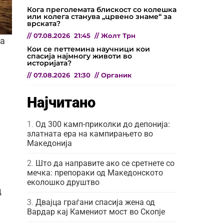
Кога преголемата блискост со колешка
или колега станува „црвено знаме“ за
врската?
//
07.08.2026
21:45
//
Жолт Трн
за
Кои се петтемина научници кои
спасија најмногу животи во
историјата?
//
07.08.2026
21:30
//
Органик
Најчитано
Од 300 камп-приколки до депонија:
златната ера на кампирањето во
Македонија
Што да направите ако се сретнете со
мечка: препораки од Македонското
еколошко друштво
д
Двајца граѓани спасија жена од
Вардар кај Камениот мост во Скопје