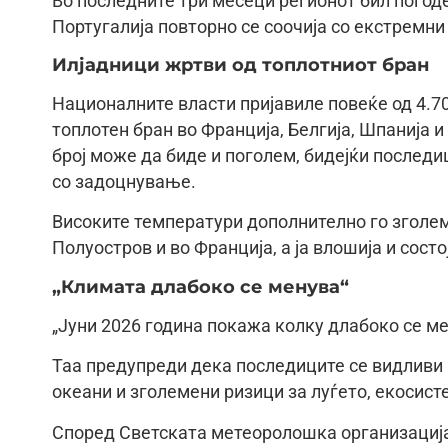
Во последните три месеци регионот бил погоде
Португалија повторно се соочија со екстремни
Илјадници жртви од топлотниот бран
Националните власти пријавиле повеќе од 4.70
топлотен бран во Франција, Белгија, Шпанија 
број може да биде и поголем, бидејќи послед
со задоцнување.
Високите температури дополнително го зголем
Полуостров и во Франција, а ја влошија и состо
„Климата длабоко се менува“
„Јуни 2026 година покажа колку длабоко се ме
Таа предупреди дека последиците се видливи 
океани и зголемени ризици за луѓето, екосист
Според Светската метеоролошка организација