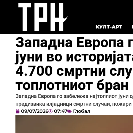
КУЛТ-АРТ
Западна Европа 
јуни во историја
4.700 смртни сл
топлотниот бран
Западна Европа го забележа најтоплиот јуни 
предизвика илјадници смртни случаи, пожари 
09/07/2026
07:47
Глобал