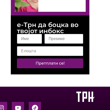
е-Трн да боцка во
твојот инбокс
Претплати се!