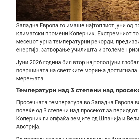
Западна Европа го имаше најтоплиот јуни од 
климатски промени Коперник. Екстремниот топ
месецот урна температурни рекорди, предиз
енергија, затворање училишта и зголемен ризи
Јуни 2026 година бил втор најтопол јуни глоб
површината на светските мориња достигнала на
мерењата.
Температури над 3 степени над просек
Просечната температура во Западна Европа во 
повеќе од 3 степени над просекот за периодот
Коперник ги опфаќа земјите од Шпанија и Велик
Австрија.