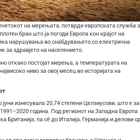
почетокот на мерењата, потврди европската служба 
лотен бран што ја погоди Европа кон крајот на
вика нарушувања во снабдувањето со електрична
к за здравјето на населението.
ално откако постојат мерења, а температурата на
јвисоко ниво за овој месец во историјата на
от
јуни изнесувала 20,74 степени Целзиусови, што е за
 1991–2020 година. Под регионот на Западна Европа
а Британија, па сè до Италија, Германија и делови о