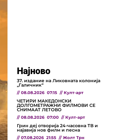
Најново
37. издание на Ликовната колонија
„Галичник“
//
08.08.2026
07:15
//
Култ-арт
ЧЕТИРИ МАКЕДОНСКИ
ДОЛГОМЕТРАЖНИ ФИЛМОВИ СЕ
СНИМААТ ЛЕТОВО
//
08.08.2026
07:00
//
Култ-арт
Грин деј отворија 24-часовна ТВ и
најавија нов филм и песна
//
07.08.2026
21:55
//
Жолт Трн