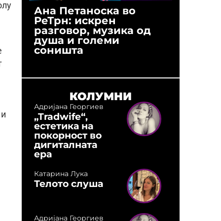
олу
Ана Петаноска во
Ристо 
РеТрн: искрен
(Арханг
разговор, музика од
години
душа и големи
студио:
соништа
музика,
е
оловни
т
КОЛУМНИ
Адријана Георгиев
 и
„Tradwife“,
естетика на
покорност во
дигиталната
ера
Катарина Лука
Телото слуша
Адријана Георгиев