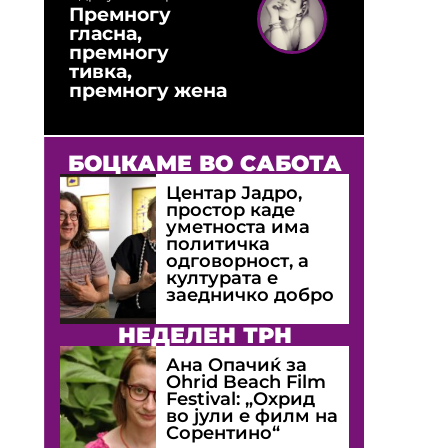
Премногу
гласна,
премногу
тивка,
премногу жена
БОЦКАМЕ ВО САБОТА
Центар Јадро,
простор каде
уметноста има
политичка
одговорност, а
културата е
заедничко добро
НЕДЕЛЕН ТРН
Ана Опачиќ за
Оhrid Beach Film
Festival: „Охрид
во јули е филм на
Сорентино“