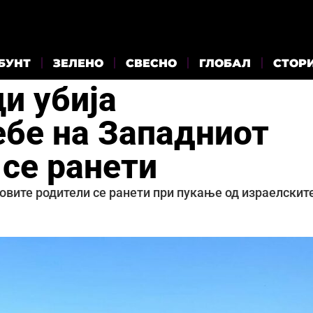
БУНТ
ЗЕЛЕНО
СВЕСНО
ГЛОБАЛ
СТОР
и убија
бе на Западниот
 се ранети
овите родители се ранети при пукање од израелскит