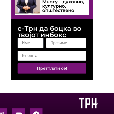
Многу – духовно,
културно,
општествено
е-Трн да боцка во
твојот инбокс
Претплати се!