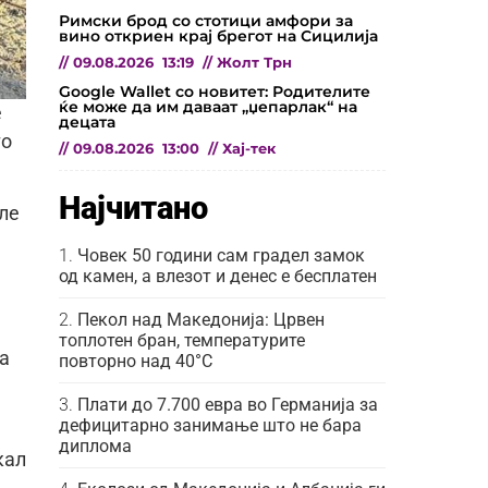
Римски брод со стотици амфори за
вино откриен крај брегот на Сицилија
//
09.08.2026
13:19
//
Жолт Трн
Google Wallet со новитет: Родителите
ќе може да им даваат „џепарлак“ на
е
децата
то
//
09.08.2026
13:00
//
Хај-тек
Најчитано
ле
Човек 50 години сам градел замок
од камен, а влезот и денес е бесплатен
Пекол над Македонија: Црвен
топлотен бран, температурите
а
повторно над 40°C
Плати до 7.700 евра во Германија за
дефицитарно занимање што не бара
е
диплома
кал