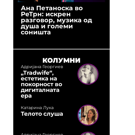
Ана Петаноска во
Ристо 
РеТрн: искрен
(Арханг
разговор, музика од
години
душа и големи
студио:
соништа
музика,
оловни
КОЛУМНИ
Адријана Георгиев
„Tradwife“,
естетика на
покорност во
дигиталната
ера
Катарина Лука
Телото слуша
Адријана Георгиев