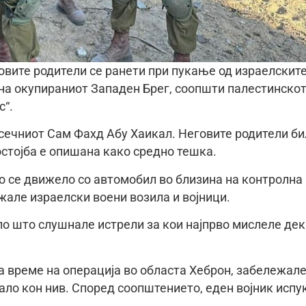
овите родители се ранети при пукање од израелскит
, на окупираниот Западен Брег, соопшти палестинско
с“.
сечниот Сам Фахд Абу Хаикал. Неговите родители би
остојба е опишана како средно тешка.
то се движело со автомобил во близина на контролна
ежале израелски воени возила и војници.
по што слушнале истрели за кои најпрво мислеле дек
а време на операција во областа Хеброн, забележал
ало кон нив. Според соопштението, еден војник испу