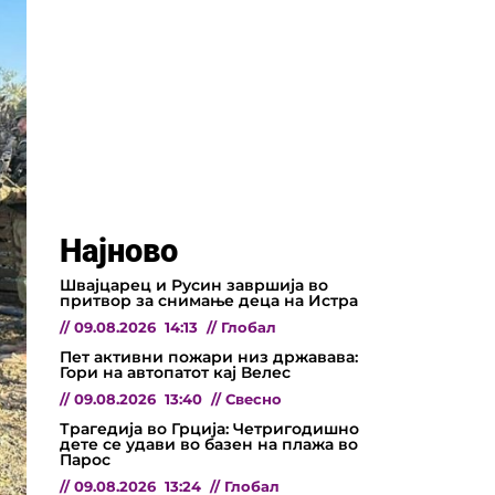
Најново
Швајцарец и Русин завршија во
притвор за снимање деца на Истра
//
09.08.2026
14:13
//
Глобал
Пет активни пожари низ државава:
Гори на автопатот кај Велес
//
09.08.2026
13:40
//
Свесно
Трагедија во Грција: Четригодишно
дете се удави во базен на плажа во
Парос
//
09.08.2026
13:24
//
Глобал