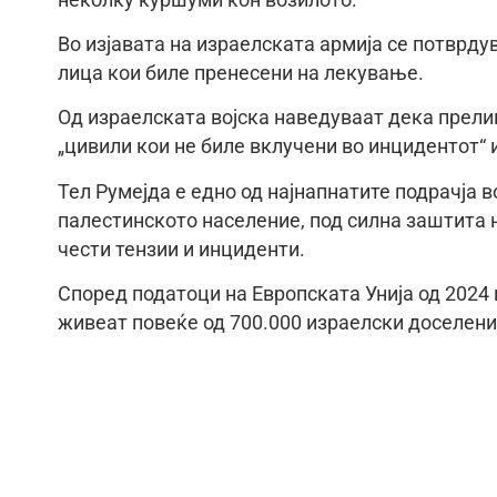
Во изјавата на израелската армија се потврду
лица кои биле пренесени на лекување.
Од израелската војска наведуваат дека прели
„цивили кои не биле вклучени во инцидентот“ и
Тел Румејда е едно од најнапнатите подрачја 
палестинското население, под силна заштита н
чести тензии и инциденти.
Според податоци на Европската Унија од 2024 
живеат повеќе од 700.000 израелски доселени