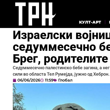
КУЛТ-АРТ
Израелски војниц
седуммесечно бе
Брег, родителите
Седуммесечно палестинско бебе загина, а нег
сили во областа Тел Румејда, јужно од Хеброн.
06/06/2026
11:59
Глобал