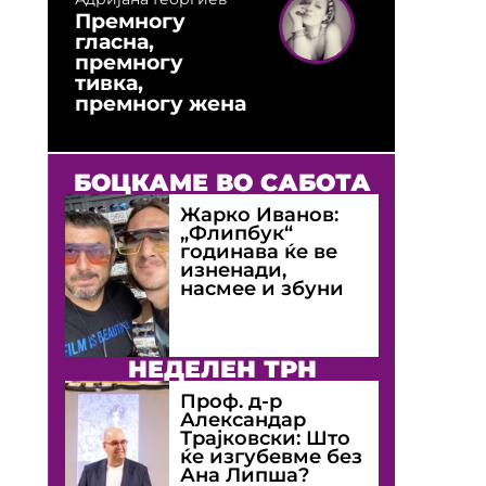
Премногу
гласна,
премногу
тивка,
премногу жена
БОЦКАМЕ ВО САБОТА
Жарко Иванов:
„Флипбук“
годинава ќе ве
изненади,
насмее и збуни
НЕДЕЛЕН ТРН
Проф. д-р
Александар
Трајковски: Што
ќе изгубевме без
Ана Липша?