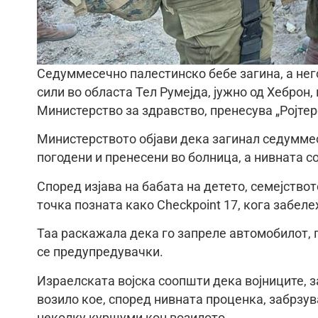
Седуммесечно палестинско бебе загина, а нег
сили во областа Тел Румејда, јужно од Хеброн
Министерство за здравство, пренесува „Ројтер
Министерството објави дека загинал седумме
погодени и пренесени во болница, а нивната с
Според изјава на бабата на детето, семејство
точка позната како Checkpoint 17, кога забел
Таа раскажала дека го запреле автомобилот, 
се предупредувачки.
Израелската војска соопшти дека војниците, з
возило кое, според нивната проценка, забрзув
неколку куршуми кон возилото.