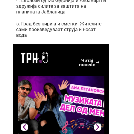
Еколози од Македонија и Албанија ги
здружија силите за заштита на
планината Јабланица
Град без кирија и сметки: Жителите
сами произведуваат струја и носат
вода
а
Читај
повеќе