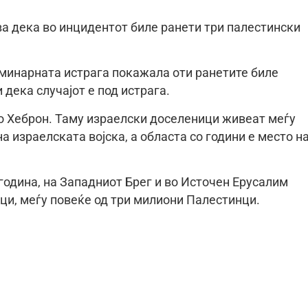
ва дека во инцидентот биле ранети три палестински
минарната истрага покажала оти ранетите биле
 дека случајот е под истрага.
во Хеброн. Таму израелски доселеници живеат меѓу
а израелската војска, а областа со години е место н
година, на Западниот Брег и во Источен Ерусалим
ци, меѓу повеќе од три милиони Палестинци.