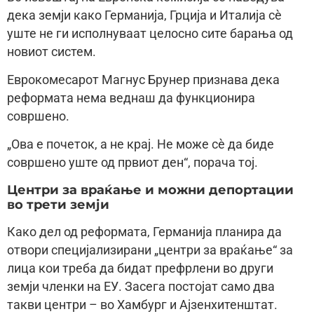
дека земји како Германија, Грција и Италија сѐ
уште не ги исполнуваат целосно сите барања од
новиот систем.
Еврокомесарот Магнус Брунер признава дека
реформата нема веднаш да функционира
совршено.
„Ова е почеток, а не крај. Не може сѐ да биде
совршено уште од првиот ден“, порача тој.
Центри за враќање и можни депортации
во трети земји
Како дел од реформата, Германија планира да
отвори специјализирани „центри за враќање“ за
лица кои треба да бидат префрлени во други
земји членки на ЕУ. Засега постојат само два
такви центри – во Хамбург и Ајзенхитенштат.