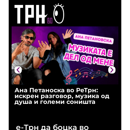
Ана Петаноска во РеТрн:
Ри
искрен разговор, музика од
го
душа и големи соништа
За
и 
е-Трн да боцка во