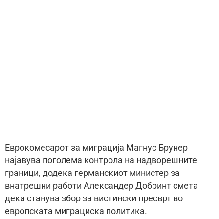
Еврокомесарот за миграција Магнус Брунер
најавува поголема контрола на надворешните
граници, додека германскиот министер за
внатрешни работи Александер Добринт смета
дека станува збор за вистински пресврт во
европската миграциска политика.