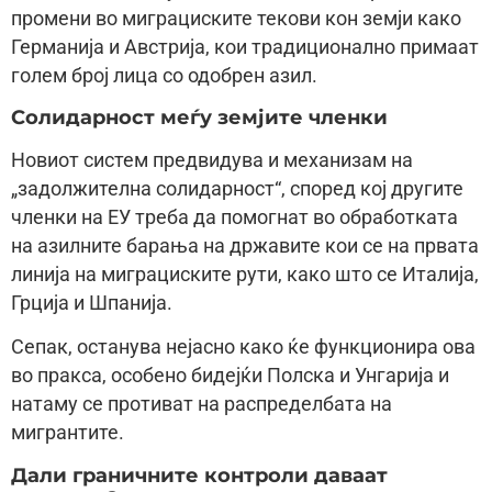
промени во миграциските текови кон земји како
Германија и Австрија, кои традиционално примаат
голем број лица со одобрен азил.
Солидарност меѓу земјите членки
Новиот систем предвидува и механизам на
„задолжителна солидарност“, според кој другите
членки на ЕУ треба да помогнат во обработката
на азилните барања на државите кои се на првата
линија на миграциските рути, како што се Италија,
Грција и Шпанија.
Сепак, останува нејасно како ќе функционира ова
во пракса, особено бидејќи Полска и Унгарија и
натаму се противат на распределбата на
мигрантите.
Дали граничните контроли даваат