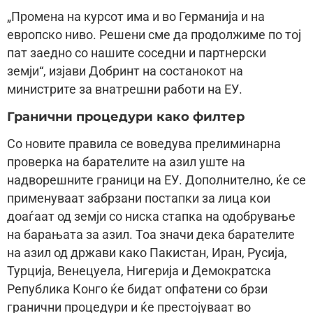
„Промена на курсот има и во Германија и на
европско ниво. Решени сме да продолжиме по тој
пат заедно со нашите соседни и партнерски
земји“, изјави Добринт на состанокот на
министрите за внатрешни работи на ЕУ.
Гранични процедури како филтер
Со новите правила се воведува прелиминарна
проверка на барателите на азил уште на
надворешните граници на ЕУ. Дополнително, ќе се
применуваат забрзани постапки за лица кои
доаѓаат од земји со ниска стапка на одобрување
на барањата за азил. Тоа значи дека барателите
на азил од држави како Пакистан, Иран, Русија,
Турција, Венецуела, Нигерија и Демократска
Република Конго ќе бидат опфатени со брзи
гранични процедури и ќе престојуваат во