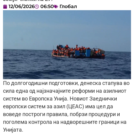
12/06/2026
06:50
Глобал
По долгогодишни подготовки, денеска стапува во
сила една од најзначајните реформи на азилниот
систем во Европска Унија. Новиот Заеднички
европски систем за азил (ЦЕАС) има цел да
воведе построги правила, побрзи процедури и
поголема контрола на надворешните граници на
Унијата.