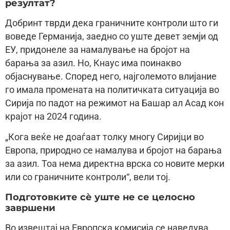
резултат?
Добринт тврди дека граничните контроли што ги
воведе Германија, заедно со уште девет земји од
ЕУ, придонеле за намалување на бројот на
барања за азил. Но, Кнаус има поинакво
објаснување. Според него, најголемото влијание
го имала промената на политичката ситуација во
Сирија по падот на режимот на Башар ал Асад кон
крајот на 2024 година.
„Кога веќе не доаѓаат толку многу Сиријци во
Европа, природно се намалува и бројот на барања
за азил. Тоа нема директна врска со новите мерки
или со граничните контроли“, вели тој.
Подготовките сѐ уште не се целосно
завршени
Во извештај на Европска комисија се наведува