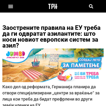
Заострените правила на ЕУ треба
да ги одвратат азилантите: што
носи новиот европски систем за
азил?
Како дел од реформата, Германија планира да
отвори специјализирани „центри за враќање“ за
лица кои треба да бидат префрлени во други
земји членки на ЕУ.