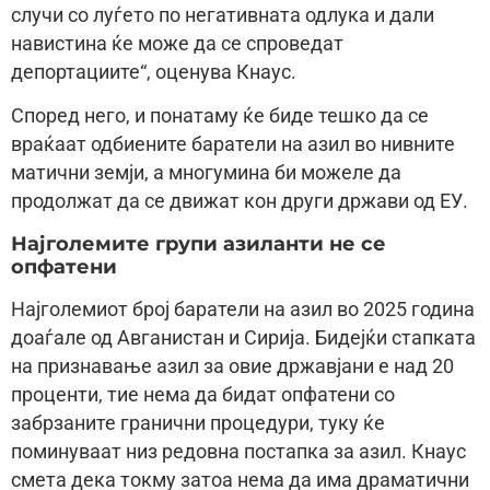
случи со луѓето по негативната одлука и дали
навистина ќе може да се спроведат
депортациите“, оценува Кнаус.
Според него, и понатаму ќе биде тешко да се
враќаат одбиените баратели на азил во нивните
матични земји, а многумина би можеле да
продолжат да се движат кон други држави од ЕУ.
Најголемите групи азиланти не се
опфатени
Најголемиот број баратели на азил во 2025 година
доаѓале од Авганистан и Сирија. Бидејќи стапката
на признавање азил за овие државјани е над 20
проценти, тие нема да бидат опфатени со
забрзаните гранични процедури, туку ќе
поминуваат низ редовна постапка за азил. Кнаус
смета дека токму затоа нема да има драматични