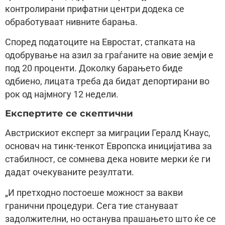
контролирани прифатни центри додека се
обработуваат нивните барања.
Според податоците на Евростат, стапката на
одобрување на азил за граѓаните на овие земји е
под 20 проценти. Доколку барањето биде
одбиено, лицата треба да бидат депортирани во
рок од најмногу 12 недели.
Експертите се скептични
Австрискиот експерт за миграции Гералд Кнаус,
основач на тинк-тенкот Европска иницијатива за
стабилност, се сомнева дека новите мерки ќе ги
дадат очекуваните резултати.
„И претходно постоеше можност за вакви
гранични процедури. Сега тие стануваат
задолжителни, но останува прашањето што ќе се