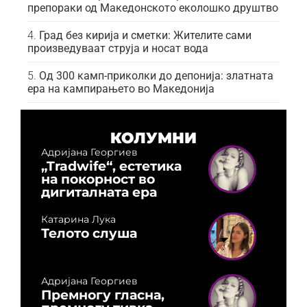
препораки од Македонското еколошко друштво
Град без кирија и сметки: Жителите сами
произведуваат струја и носат вода
Од 300 камп-приколки до депонија: златната
ера на кампирањето во Македонија
КОЛУМНИ
Адријана Георгиев
„Tradwife“, естетика
на покорност во
дигиталната ера
Катарина Лука
Телото слуша
Адријана Георгиев
Премногу гласна,