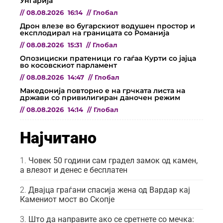
Унгарија
//
08.08.2026
16:14
//
Глобал
Дрон влезе во бугарскиот водушен простор и
експлодирал на границата со Романија
//
08.08.2026
15:31
//
Глобал
Опозициски пратеници го гаѓаа Курти со јајца
во косовскиот парламент
//
08.08.2026
14:47
//
Глобал
Македонија повторно е на грчката листа на
држави со привилигиран даночен режим
//
08.08.2026
14:14
//
Глобал
Најчитано
Човек 50 години сам градел замок од камен,
а влезот и денес е бесплатен
Двајца граѓани спасија жена од Вардар кај
Камениот мост во Скопје
Што да направите ако се сретнете со мечка: