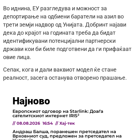
Во иднина, ЕУ разгледува и можност за
депортирање на одбиени баратели на азил во
трети земји надвор од Унијата. Добринт најави
дека до крајот на годината треба да бидат
идентификувани потенцијални партнерски
држави кои би биле подготвени да ги прифаќаат
овие лица.
Сепак, кога и дали ваквиот модел ќе стане
реалност, засега останува отворено прашање.
Најново
Европскиот одговор на Starlink: Доаѓа
сателитскиот интернет IRIS²
//
08.08.2026
16:54
//
Хај-тек
Андраш Балша, поранешен претседател на
Врховниот суд, предложен за претседател на