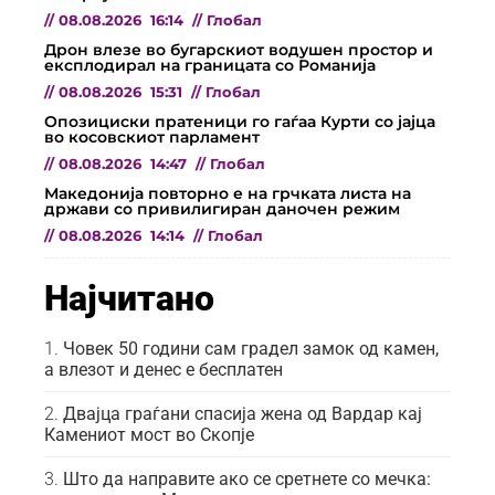
//
08.08.2026
16:14
//
Глобал
Дрон влезе во бугарскиот водушен простор и
експлодирал на границата со Романија
//
08.08.2026
15:31
//
Глобал
Опозициски пратеници го гаѓаа Курти со јајца
во косовскиот парламент
//
08.08.2026
14:47
//
Глобал
Македонија повторно е на грчката листа на
држави со привилигиран даночен режим
//
08.08.2026
14:14
//
Глобал
Најчитано
Човек 50 години сам градел замок од камен,
а влезот и денес е бесплатен
Двајца граѓани спасија жена од Вардар кај
Камениот мост во Скопје
Што да направите ако се сретнете со мечка: