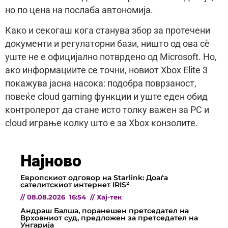
но по цена на послаба автономија.
Како и секогаш кога станува збор за протечени
документи и регулаторни бази, ништо од ова сè
уште не е официјално потврдено од Microsoft. Но,
ако информациите се точни, новиот Xbox Elite 3
покажува јасна насока: подобра поврзаност,
повеќе cloud gaming функции и уште еден обид
контролерот да стане исто толку важен за PC и
cloud играње колку што е за Xbox конзолите.
Најново
Европскиот одговор на Starlink: Доаѓа
сателитскиот интернет IRIS²
//
08.08.2026
16:54
//
Хај-тек
Андраш Балша, поранешен претседател на
Врховниот суд, предложен за претседател на
Унгарија