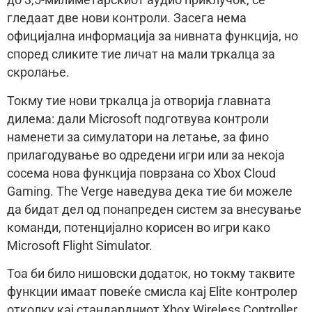
до 3,5-милиметарскиот аудио приклучок, се
гледаат две нови контроли. Засега нема
официјална информација за нивната функција, но
според сликите тие личат на мали тркалца за
скролање.
Токму тие нови тркалца ја отворија главната
дилема: дали Microsoft подготвува контроли
наменети за симулатори на летање, за фино
прилагодување во одредени игри или за некоја
сосема нова функција поврзана со Xbox Cloud
Gaming. The Verge наведува дека тие би можеле
да бидат дел од понапреден систем за внесување
команди, потенцијално корисен во игри како
Microsoft Flight Simulator.
Тоа би било нишовски додаток, но токму таквите
функции имаат повеќе смисла кај Elite контролер
отколку кај стандардниот Xbox Wireless Controller.