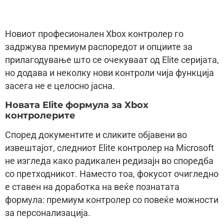
Новиот професионален Xbox контролер го
задржува премиум распоредот и опциите за
прилагодување што се очекуваат од Elite серијата,
но додава и неколку нови контроли чија функција
засега не е целосно јасна.
Новата Elite формула за Xbox
контролерите
Според документите и сликите објавени во
извештајот, следниот Elite контролер на Microsoft
не изгледа како радикален редизајн во споредба
со претходникот. Наместо тоа, фокусот очигледно
е ставен на доработка на веќе познатата
формула: премиум контролер со повеќе можности
за персонализација.