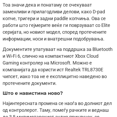
Тоа значи дека и понатаму се очекуваат
заменливи и прилагодливи делови, како D-pad
копче, тригери и задни paddle копчиња. Ова се
работи што гејмерите веќе ги поврзуваат со Elite
серијата, но новиот модел, според протечените
информации, носи и внатрешни подобрувања.
Документите упатуваат на поддршка за Bluetooth
и Wi-Fi 6, слично на компактниот Xbox Cloud
Gaming контролер на Microsoft. Можно е
компанијата да користи ист Realtek TRL8730E
чипсет, иако тоа не е експлицитно наведено во
протечените документи.
Што е навистина ново?
Најинтересната промена се наоѓа во долниот дел
од контролерот. Таму, помеѓу рачките и веднаш