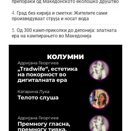
препораки од Македонското еколошко друштво
Град без кирија и сметки: Жителите сами
произведуваат струја и носат вода
Од 300 камп-приколки до депонија: златната
ера на кампирањето во Македонија
КОЛУМНИ
Адријана Георгиев
„Tradwife“, естетика
на покорност во
дигиталната ера
Катарина Лука
Телото слуша
Адријана Георгиев
Премногу гласна,
премногу тивка,