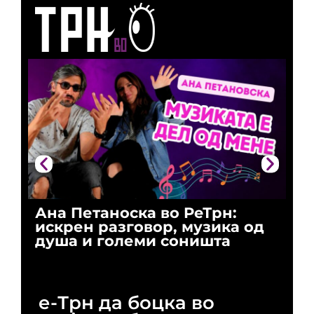
Ана Петаноска во РеТрн:
Ри
искрен разговор, музика од
го
душа и големи соништа
За
и 
е-Трн да боцка во