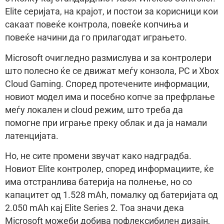
Elite серијата, на крајот, и постои за корисници кои
сакаат повеќе контрола, повеќе копчиња и
повеќе начини да го прилагодат играњето.
Microsoft очигледно размислува и за контролери
што полесно ќе се движат меѓу конзола, PC и Xbox
Cloud Gaming. Според протечените информации,
новиот модел има и посебно копче за префрлање
меѓу локален и cloud режим, што треба да
помогне при играње преку облак и да ја намали
латенцијата.
Но, не сите промени звучат како надградба.
Новиот Elite контролер, според информациите, ќе
има отстранлива батерија на полнење, но со
капацитет од 1.528 mAh, помалку од батеријата од
2.050 mAh кај Elite Series 2. Тоа значи дека
Microsoft можеби добива пофлексибилен дизајн,