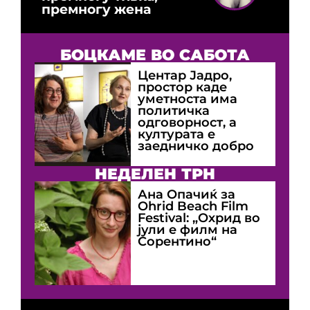
премногу жена
БОЦКАМЕ ВО САБОТА
Центар Јадро,
простор каде
уметноста има
политичка
одговорност, а
културата е
заедничко добро
НЕДЕЛЕН ТРН
Ана Опачиќ за
Оhrid Beach Film
Festival: „Охрид во
јули е филм на
Сорентино“