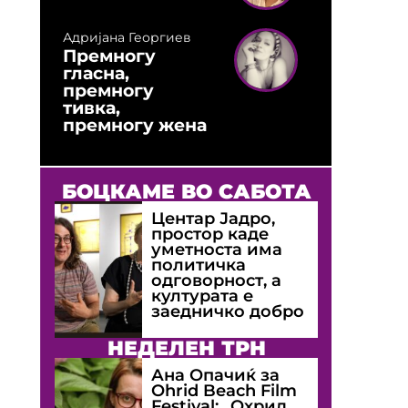
Адријана Георгиев
Премногу
гласна,
премногу
тивка,
премногу жена
БОЦКАМЕ ВО САБОТА
Центар Јадро,
простор каде
уметноста има
политичка
одговорност, а
културата е
заедничко добро
НЕДЕЛЕН ТРН
Ана Опачиќ за
Оhrid Beach Film
Festival: „Охрид