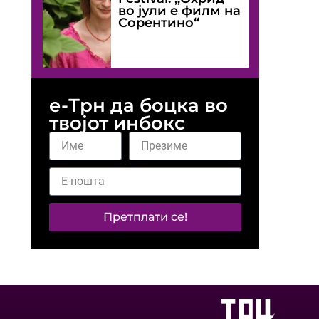
во јули е филм на
Сорентино“
е-Трн да боцка во
твојот инбокс
Претплати се!