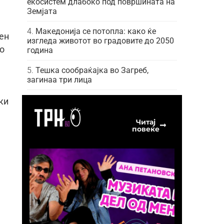
екосистем длабоко под површината на
Земјата
Македонија се потопла: како ќе
вен
изгледа животот во градовите до 2050
о
година
Тешка сообраќајка во Загреб,
загинаа три лица
ки
Читај
повеќе