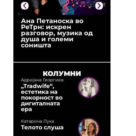
Ана Петаноска во
Ристо 
РеТрн: искрен
(Арханг
разговор, музика од
години
душа и големи
студио:
соништа
музика,
оловни
КОЛУМНИ
Адријана Георгиев
„Tradwife“,
естетика на
покорност во
дигиталната
ера
Катарина Лука
Телото слуша