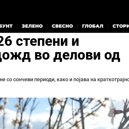
БУНТ
ЗЕЛЕНО
СВЕСНО
ГЛОБАЛ
СТОР
26 степени и
дожд во делови од
е со сончеви периоди, како и појава на краткотрајн