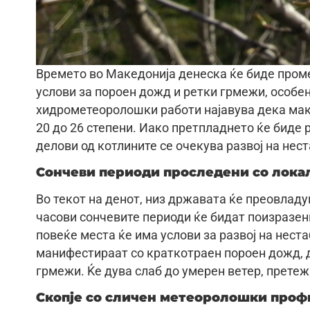
Времето во Македонија денеска ќе биде проме
услови за пороен дожд и ретки грмежи, особе
хидрометеоролошки работи најавува дека мак
20 до 26 степени. Иако претпладнето ќе биде 
делови од котлините се очекува развој на нес
Сончеви периоди проследени со лока
Во текот на денот, низ државата ќе преовлад
часови сончевите периоди ќе бидат поизразен
повеќе места ќе има услови за развој на нест
манифестираат со краткотраен пороен дожд, д
грмежи. Ќе дува слаб до умерен ветер, претеж
Скопје со сличен метеоролошки проф