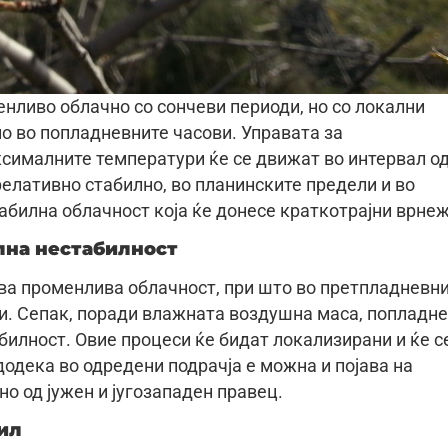
нливо облачно со сончеви периоди, но со локални
но во попладневните часови. Управата за
сималните температури ќе се движат во интервал о
релативно стабилно, во планинските предели и во
табилна облачност која ќе донесе краткотрајни врнеж
лна нестабилност
ува променлива облачност, при што во претпладневн
и. Сепак, поради влажната воздушна маса, попладне
абилност. Овие процеси ќе бидат локализирани и ќе с
одека во одредени подрачја е можна и појава на
но од јужен и југозападен правец.
ил