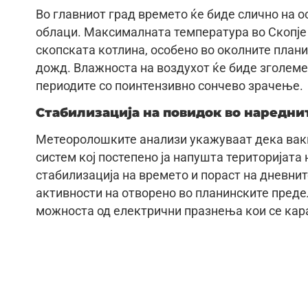
Во главниот град времето ќе биде слично на о
облаци. Максималната температура во Скопје 
скопската котлина, особено во околните плани
дожд. Влажноста на воздухот ќе биде зголеме
периодите со поинтензивно сончево зрачење.
Стабилизација на повидок во наредни
Метеоролошките анализи укажуваат дека вакв
систем кој постепено ја напушта територијата 
стабилизација на времето и пораст на дневнит
активности на отворено во планинските преде
можноста од електрични празнења кои се кара