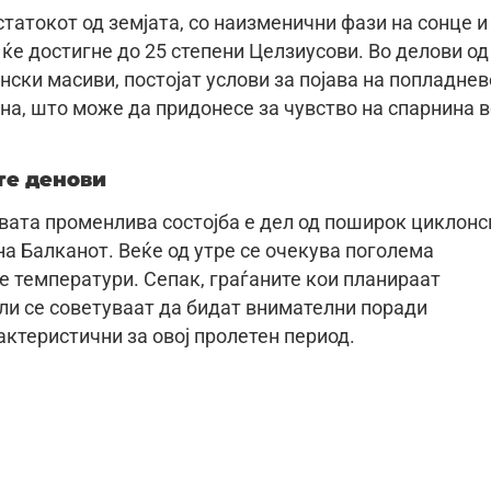
статокот од земјата, со наизменични фази на сонце и
ќе достигне до 25 степени Целзиусови. Во делови од
нски масиви, постојат услови за појава на попладне
на, што може да придонесе за чувство на спарнина в
те денови
ата променлива состојба е дел од поширок циклонс
на Балканот. Веќе од утре се очекува поголема
е температури. Сепак, граѓаните кои планираат
ли се советуваат да бидат внимателни поради
ктеристични за овој пролетен период.