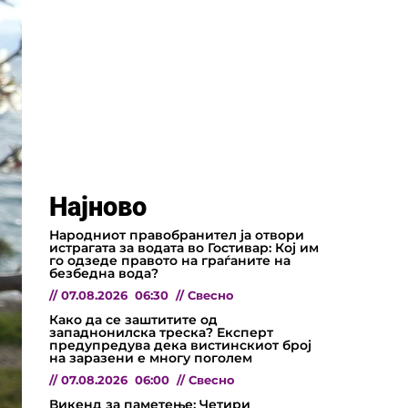
Најново
Народниот правобранител ја отвори
истрагата за водата во Гостивар: Кој им
го одзеде правото на граѓаните на
безбедна вода?
//
07.08.2026
06:30
//
Свесно
Како да се заштитите од
западнонилска треска? Експерт
предупредува дека вистинскиот број
на заразени е многу поголем
//
07.08.2026
06:00
//
Свесно
Викенд за паметење: Четири