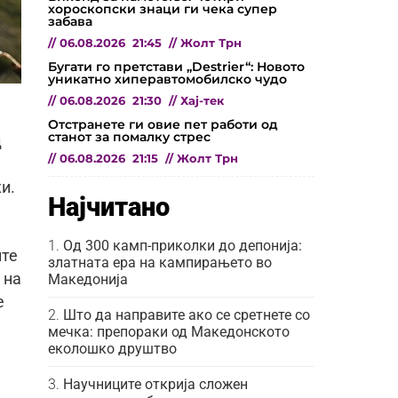
хороскопски знаци ги чека супер
забава
//
06.08.2026
21:45
//
Жолт Трн
Бугати го претстави „Destrier“: Новото
уникатно хиперавтомобилско чудо
//
06.08.2026
21:30
//
Хај-тек
Отстранете ги овие пет работи од
станот за помалку стрес
д
//
06.08.2026
21:15
//
Жолт Трн
и.
Најчитано
Од 300 камп-приколки до депонија:
ите
златната ера на кампирањето во
 на
Македонија
е
Што да направите ако се сретнете со
мечка: препораки од Македонското
еколошко друштво
Научниците открија сложен