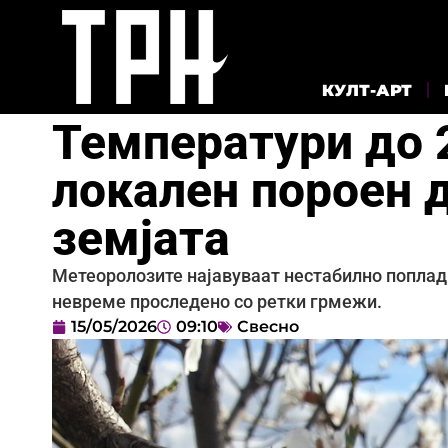
КУЛТ-АРТ
Температури до 
локален пороен 
земјата
Метеоролозите најавуваат нестабилно попладн
невреме проследено со ретки грмежи.
15/05/2026
09:10
Свесно